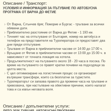
Описание / Транспорт:
УСЛОВИЯ И ИНФОРМАЦИЯ ЗА ПЪТУВАНЕ ПО АВТОБУСНА
ПРОГРАМА ОТ ВАРНА ДО ФЕТИЕ
От Варна, Слънчев бряг, Поморие и Бургас - тръгване за всички
обявени дати.
Приблизително разстояние от Варна до Фетие - 1 193 км.
Точният час на отпътуване от България, номер на автобуса и
телефон на представителя на Tуроператора се предоставят два
дни преди отпътуване.
Тръгване от Варна в приблизителни часове от 14:00 до 17:00 ч.
Връщане от Фетие в приблизителни часове от 13:00 до 15:00 ч. в
зависимост от точната локация на хотела.
Продължителност на пътуването около 18 - 20 часа в посока. По
време на пътуването се правят кратки почивки на подходящи за
целта места.
С цел оптимизиране на логистичния процес се организират
вътрешни трансфери, които са безплатни за туристите.
Туроператорът си запазва правото да промени часа на тръгване и
превозвача, при настъпване на обективни причини, които налагат
това и са извън неговата воля.
Описание / допълнителни услуги:
ЛЯТО 2026 ТУРЦИЯ, АВТОБУСНИ ПРОГРАМИ