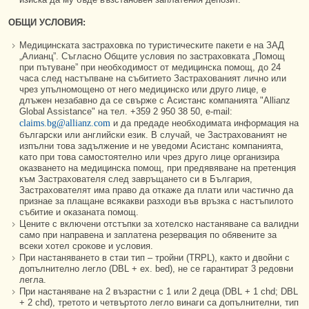
ОБЩИ УСЛОВИЯ:
Медицинската застраховка по туристическите пакети е на ЗАД
„Алианц”. Съгласно Общите условия по застраховката „Помощ
при пътуване” при необходимост от медицинска помощ, до 24
часа след настъпване на събитието Застрахованият лично или
чрез упълномощено от него медицинско или друго лице, е
длъжен незабавно да се свърже с Асистанс компанията "Allianz
Global Assistance" на тел. +359 2 950 38 50, е-mail:
claims.bg@allianz.com
и да предаде необходимата информация на
български или английски език. В случай, че Застрахованият не
изпълни това задължение и не уведоми Асистанс компанията,
като при това самостоятелно или чрез друго лице организира
оказването на медицинска помощ, при предявяване на претенция
към Застрахователя след завръщането си в България,
Застрахователят има право да откаже да плати или частично да
признае за плащане всякакви разходи във връзка с настъпилото
събитие и оказаната помощ.
Цените с включени отстъпки за хотелско настаняване са валидни
само при направена и заплатена резервация по обявените за
всеки хотел срокове и условия.
При настаняването в стаи тип – тройни (TRPL), както и двойни с
допълнително легло (DBL + ex. bed), не се гарантират 3 редовни
легла.
При настаняване на 2 възрастни с 1 или 2 деца (DBL + 1 chd; DBL
+ 2 chd), третото и четвъртото легло винаги са допълнителни, тип