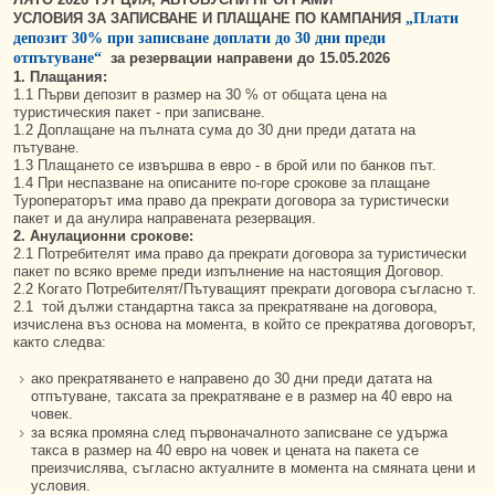
УСЛОВИЯ ЗА ЗАПИСВАНЕ И ПЛАЩАНЕ ПО КАМПАНИЯ
„Плати
депозит 30% при записване доплати до 30 дни преди
отпътуване“
за резервации направени до 15.05.2026
1. Плащания:
1.1 Първи депозит в размер на 30 % от общата цена на
туристическия пакет - при записване.
1.2 Доплащане на пълната сума до 30 дни преди датата на
пътуване.
1.3 Плащането се извършва в евро - в брой или по банков път.
1.4 При неспазване на описаните по-горе срокове за плащане
Туроператорът има право да прекрати договора за туристически
пакет и да анулира направената резервация.
2. Анулационни срокове:
2.1 Потребителят има право да прекрати договора за туристически
пакет по всяко време преди изпълнение на настоящия Договор.
2.2 Когато Потребителят/Пътуващият прекрати договора съгласно т.
2.1 той дължи стандартна такса за прекратяване на договора,
изчислена въз основа на момента, в който се прекратява договорът,
както следва:
ако прекратяването е направено до 30 дни преди датата на
отпътуване, таксата за прекратяване е в размер на 40 евро на
човек.
за всяка промяна след първоначалното записване се удържа
такса в размер на 40 евро на човек и цената на пакета се
преизчислява, съгласно актуалните в момента на смяната цени и
условия.