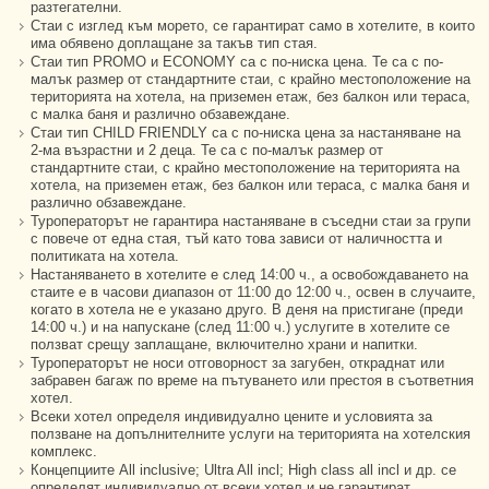
разтегателни.
Стаи с изглед към морето, се гарантират само в хотелите, в които
има обявено доплащане за такъв тип стая.
Стаи тип PROMO и ECONOMY са с по-ниска цена. Те са с по-
малък размер от стандартните стаи, с крайно местоположение на
територията на хотела, на приземен етаж, без балкон или тераса,
с малка баня и различно обзавеждане.
Стаи тип CHILD FRIENDLY са с по-ниска цена за настаняване на
2-ма възрастни и 2 деца. Те са с по-малък размер от
стандартните стаи, с крайно местоположение на територията на
хотела, на приземен етаж, без балкон или тераса, с малка баня и
различно обзавеждане.
Туроператорът не гарантира настаняване в съседни стаи за групи
с повече от една стая, тъй като това зависи от наличността и
политиката на хотела.
Настаняването в хотелите е след 14:00 ч., а освобождаването на
стаите е в часови диапазон от 11:00 до 12:00 ч., освен в случаите,
когато в хотела не е указано друго. В деня на пристигане (преди
14:00 ч.) и на напускане (след 11:00 ч.) услугите в хотелите се
ползват срещу заплащане, включително храни и напитки.
Туроператорът не носи отговорност за загубен, откраднат или
забравен багаж по време на пътуването или престоя в съответния
хотел.
Всеки хотел определя индивидуално цените и условията за
ползване на допълнителните услуги на територията на хотелския
комплекс.
Концепциите All inclusive; Ultra All incl; High class all incl и др. се
определят индивидуално от всеки хотел и не гарантират