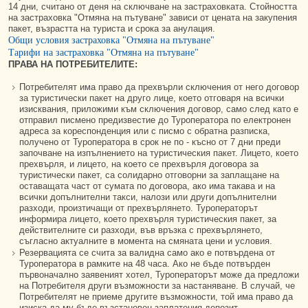
14 дни, считано от деня на сключване на застраховката. Стойността
на застраховка "Отмяна на пътуване" зависи от цената на закупения
пакет, възрастта на туриста и срока за анулация.
Общи условия застраховка "Отмяна на пътуване"
Тарифи на застраховка "Отмяна на пътуване"
ПРАВА НА ПОТРЕБИТЕЛИТЕ:
Потребителят има право да прехвърли сключения от него договор
за туристически пакет на друго лице, което отговаря на всички
изисквания, приложими към сключения договор, само след като е
отправил писмено предизвестие до Туроператора по електронен
адреса за кореспонденция или с писмо с обратна разписка,
получено от Туроператора в срок не по - късно от 7 дни преди
започване на изпълнението на туристическия пакет. Лицето, което
прехвърля, и лицето, на което се прехвърля договора за
туристически пакет, са солидарно отговорни за заплащане на
оставащата част от сумата по договора, ако има такава и на
всички допълнителни такси, налози или други допълнителни
разходи, произтичащи от прехвърлянето. Туроператорът
информира лицето, което прехвърля туристическия пакет, за
действителните си разходи, във връзка с прехвърлянето,
съгласно актуалните в момента на смяната цени и условия.
Резервацията се счита за валидна само ако е потвърдена от
Туроператора в рамките на 48 часа. Ако не бъде потвърден
първоначално заявеният хотел, Туроператорът може да предложи
на Потребителя други възможности за настаняване. В случай, че
Потребителят не приеме другите възможности, той има право да
изиска да му бъде възстановен заплатения депозит.