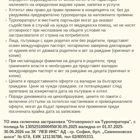
наличието на определени видове храни, напитки и услуги.
Хотелът има право да прави промени в концепцията си, без да
уведомява предварително туроператора за наложените промени.
Туроператорът и местните партньори могат да оказват
съдействие в случай на нужда от медицинска помощ, но не носят
отговорност при неспазване на общите условия на
застрахователя от страна на потребителя.
Лица, пътуващи с един родител или без родители, представят
освен международен паспорт, нотариално заверена декларация
от единия или от двамата родители и акт за раждане (оригинал и
копие).
При несъвпадащи фамилии на децата и родители, пред
граничните власти е необходимо да представят валиден
международен паспорт и акт за раждане на децата (оригинал и
копие).
Цените в предоставените оферти са валидни за български
граждани. Цени за чужди граждани, се потвърждават след
запитване за конкретната дата на пътуване и хотел.
Поради динамиката на ценообразуване, цените по пакети с
включени отстъпки за хотелско настаняване и промоционалните
оферти, могат да бъдат прекратени или променени преди
посочената крайна дата за записване.
ТO има сключена застраховка "Отговорност на Туроператора", с
полица № 13052510000450/30.05.2025 валидна от 01.07.2025-
30.06.2026 на ЗК "ЛЕВ ИНС" АД - гр. София, бул. „Симеоновско
шосе“ № 67А, ЕИК 121130788, тел 02/8055333.