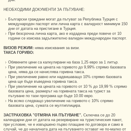
НЕОБХОДИМИ ДОКУМЕНТИ ЗА ПЪТУВАНЕ:
Български граждани могат да пътуват за Република Турция с
международен паспорт или лична карта с валидност минимум 150
дни от датата на пристигане в Турция.
При безсрочна лична карта, ако е издадена преди повече от 10
години се изисква задължително валиден международен паспорт.
ВИЗОВ РЕЖИМ:
няма изисквания за визи.
ТАКСА ГОРИВО:
Обявените цени са калкулирани на база 1,25 евро за 1 литър.
При увеличение на цената на горивото до 9,99% спрямо базовата
цена, няма да се начислява горивна такса.
При увеличение равно или надвишаващо 10% спрямо базовата
цена ще бъде въведена горивна такса.
При увеличение на цената на горивото от 10 % до 19,99 % спрямо
базовата цена, размерът на горивната такса на турист за
пътуване по тази програма ще бъде 10.00 евро.
На всяко следващо увеличение на горивото с 10% спрямо
базовата цена, сумата се мултиплицира.
ЗАСТРАХОВКА "ОТМЯНА НА ПЪТУВАНЕ".
Сключва се до 20
календарни дни от датата на резервиране на туристическия пакет,
при условие, че е извършено първо плащане по договора и само в
случай, че до началната дата на пътуването остават не по-малко от