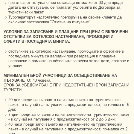
при отказ от пътуване при оставащи по-малко от 30 дни преди
датата на отпътуване, се прилагат условията по Договора за
туристически пакет.
Туроператорът настоятелно препоръчва на своите клиенти да
сключват застраховка "Отмяна на пътуване".
УСЛОВИЯ ЗА ЗАПИСВАНЕ И ПЛАЩАНЕ ПРИ ЦЕНИ С ВКЛЮЧЕНИ
ОТСТЪПКИ ЗА ХОТЕЛСКО НАСТАНЯВАНЕ, ПРОМОЦИИ И
ОФЕРТИ В ПОСЛЕДНАТА МИНУТА:
отстъпките за хотелско настаняване, промоциите и офертите в
последната минута са валидни при резервация и плащане,
направени в рамките на обявените за всеки хотел дати, срокове и
условия.
МИНИМАЛЕН БРОЙ УЧАСТНИЦИ ЗА ОСЪЩЕСТВЯВАНЕ НА
ПЪТУВАНЕТО:
40 човека.
СРОК ЗА УВЕДОМЯВАНЕ ПРИ НЕДОСТАТЪЧЕН БРОЙ ЗАПИСАНИ
ТУРИСТИ:
20 дни преди започването на изпълнението на туристическия
пакет - в случай на пътувания с продължителност, по-голяма от 6
дни;
7 дни преди започването на изпълнението на туристическия пакет
- в случай на пътувания с продължителност от 2 до 6 дни;
48 часа преди започването на изпълнението на туристическия
пакет - в случай на пътувания с продължителност, по-малка от 2
дни.