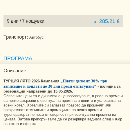
285.21 €
9 дни / 7 нощувки
от
Транспорт:
Автобус
ПРОГРАМА
Описание:
ТУРЦИЯ ЛЯТО 2026 Кампания
„Плати депозит 30% при
записване и доплати до 30 дни преди отпътуване“
-
валидна за
резервации направени до 15.05.2026.
Обявените цени са с динамично ценообразуване, в реално време и
са пряко свързани с евентуална промяна в цените и условията на
всеки хотел. Хотелите си запазват правото да променят или
прекратяват отстъпките и промоциите по всяко време и
туроператорът не носи отговорност при евентуална промяна на
цената. Затова препоръчваме да се резервира веднага след избор
на хотел и оферта.