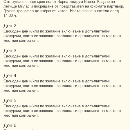
Отпътуване с чартърен полет Варна-Бодрум-Варна. Кацане на
летище Милас и посрещане от представител на фирмата партньор.
Групов трансфер до избрания хотел. Настаняване в хотела след
14.00 ч.
Ден 2
Свободен ден и/или по желание включване в допълнителни
екскурзии, които се заявяват. заплащат и организират на място от
местния контрагент.
Ден 3
Свободен ден и/или по желание включване в допълнителни
екскурзии, които се заявяват. заплащат и организират на място от
местния контрагент.
Ден 4
Свободен ден и/или по желание включване в допълнителни
екскурзии, които се заявяват. заплащат и организират на място от
местния контрагент.
Ден 5
Свободен ден и/или по желание включване в допълнителни
екскурзии, които се заявяват. заплащат и организират на място от
местния контрагент.
Ден 6