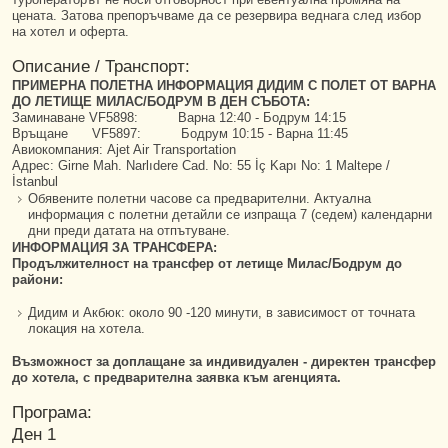
цената. Затова препоръчваме да се резервира веднага след избор
на хотел и оферта.
Описание / Транспорт:
ПРИМЕРНА ПОЛЕТНА ИНФОРМАЦИЯ ДИДИМ С ПОЛЕТ ОТ ВАРНА
ДО ЛЕТИЩЕ МИЛАС/БОДРУМ В ДЕН СЪБОТА:
Заминаване VF5898: Варна 12:40 - Бодрум 14:15
Връщане VF5897: Бодрум 10:15 - Варна 11:45
Авиокомпания: Ajet Air Transportation
Адрес: Girne Mah. Narlıdere Cad. No: 55 İç Kapı No: 1 Maltepe /
İstanbul
Обявените полетни часове са предварителни. Актуална
информация с полетни детайли се изпраща 7 (седем) календарни
дни преди датата на отпътуване.
ИНФОРМАЦИЯ ЗА ТРАНСФЕРА:
Продължителност на трансфер от летище Милас/Бодрум до
райони:
Дидим и Акбюк: около 90 -120 минути, в зависимост от точната
локация на хотела.
Възможност за доплащане за индивидуален - директен трансфер
до хотела, с предварителна заявка към агенцията.
Програма:
Ден 1