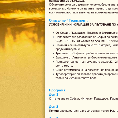
направени до 31.05.2026.
Обявените цени са с динамично ценообразуване, в
всеки хотел. Хотелите си запазват правото да про
носи отговорност при евентуална промяна на цена
Описание / Транспорт:
УСЛОВИЯ И ИНФОРМАЦИЯ ЗА ПЪТУВАНЕ ПО 
От София, Пазарджик, Пловдив и Димитровград
Приблизително разстояние от София до Кемер 
Сиде - 1310 км, от София до Алания - 1370 км
Точният час на отпътуване от България, ном
преди отпътуване.
Тръгване от София в приблизителни часове от 
Връщане от Анталия в приблизителни часове от
Продължителност на пътуването около 22 - 24
целта места.
С цел оптимизиране на логистичния процес се
Туроператорът си запазва правото да промени
това и са извън неговата воля.
Програма:
Ден 1
Отпътуване от София, Ихтиман, Пазарджик, Пловд
Ден 2
Пристигане на сутринта в съответния хотел. Наст