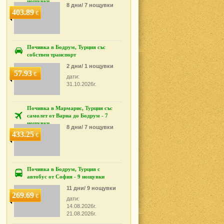
нощувки
8 дни/ 7 нощувки
403.89
€
Почивка в Бодрум, Турция със
собствен транспорт
2 дни/ 1 нощувки
57.93
€
дати:
31.10.2026г.
Почивка в Мармарис, Турция със
самолет от Варна до Бодрум - 7
нощувки
8 дни/ 7 нощувки
433.25
€
Почивка в Бодрум, Турция с
автобус от София - 9 нощувки
11 дни/ 9 нощувки
269.69
€
дати:
14.08.2026г.
21.08.2026г.