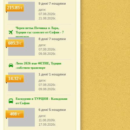
9 дни/ 7 нощувки
215.85
€
дати:
07.08.2026г.
21.08.2026г.
Черен петък Почивка в Лара,
Турция със самолет от София - 7
нощувки
8 дни/ 7 нощувки
605.3
€
дати:
07.08.2026г.
09.08.2026г.
Лято 2026 във ФЕТИЕ, Турция
-собствен транспорт
1 дни/ 1 нощувки
14.32
€
дати:
07.08.2026г.
09.08.2026г.
Екскурзия в ТУРЦИЯ - Кападокия
от София
6 дни/ 5 нощувки
408
€
дати:
11.08.2026г.
17.09.2026г.