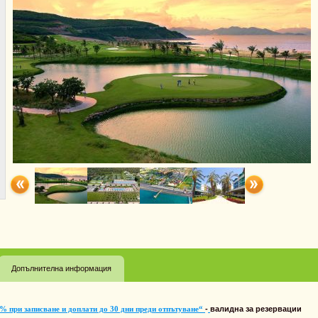
Допълнителна информация
% при записване и доплати до 30 дни преди отпътуване“
-
валидна за резервации