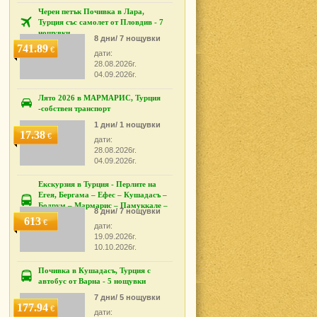
Черен петък Почивка в Лара,
Турция със самолет от Пловдив - 7
нощувки
8 дни/ 7 нощувки
741.89
€
дати:
28.08.2026г.
04.09.2026г.
Лято 2026 в МАРМАРИС, Турция
-собствен транспорт
1 дни/ 1 нощувки
17.38
€
дати:
28.08.2026г.
04.09.2026г.
Екскурзия в Турция - Перлите на
Егея, Бергама – Ефес – Кушадасъ –
Бодрум – Мармарис – Памуккале –
8 дни/ 7 нощувки
Измир
613
€
дати:
19.09.2026г.
10.10.2026г.
Почивка в Кушадасъ, Турция с
автобус от Варна - 5 нощувки
7 дни/ 5 нощувки
177.94
€
дати: