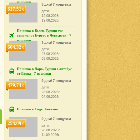
нощувки
8 дни/ 7 нощувки
617.51
€
дати:
12.08.2026г.
19.08.2026г.
Почивка в Белек, Турция със
самолет от Бургас в Четвъртък - 7
нощувки
8 дни/ 7 нощувки
604.32
€
дати:
27.08.2026г.
03.09.2026г.
Почивка в Лара, Турция с автобус
от Варна - 7 нощувки
9 дни/ 7 нощувки
479.74
€
дати:
28.08.2026г.
04.09.2026г.
Почивка в Сиде, Анталия
9 дни/ 7 нощувки
254.09
€
дати:
28.08.2026г.
11.09.2026г.