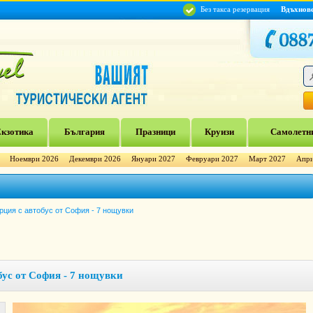
Без такса резервация
Вдъхнов
кзотика
България
Празници
Круизи
Самолетни
Ноември 2026
Декември 2026
Януари 2027
Февруари 2027
Март 2027
Апри
рция с автобус от София - 7 нощувки
бус от София - 7 нощувки