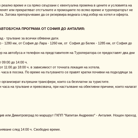
 реално време и са пряко свързани с евентуална промяна в цените и условията на
менят или прекратяват отстъпките и промоциите по всяко време и туроператорът не
та. Затова препоръчваме да се резервира веднага след избор на хотел и оферта.
АВТОБУСНА ПРОГРАМА ОТ СОФИЯ ДО АНТАЛИЯ:
 - тръгване за всички обявени дати.
- 1280 км, от София до Лара - 1260 км, от София до Белек - 1285 км, от София до
.
ер на автобуса и телефон на представителя на Tуроператора се предоставят два дни
09:00 до 14:00 ч.
 11:00 до 18:00 ч. в зависимост от точната локация на хотела.
 часа в посока. По време на пътуването се правят кратки почивки на подходящи за
 организират вътрешни трансфери, които са безплатни за туристите.
 часа на тръгване и превозвача, при настъпване на обективни причини, които налагат
ив или Димитровград по маршрут ГКПП "Капитан Андреево" - Анталия. Нощен преход.
аняване след 14:00 ч. Свободно време.