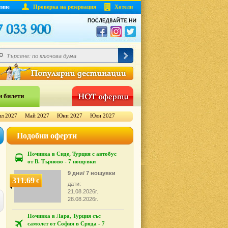
ение
Проверка на резервация
Хотели
 билети
л 2027
Май 2027
Юни 2027
Юли 2027
Подобни оферти
Почивка в Сиде, Турция с автобус
от В. Търново - 7 нощувки
9 дни/ 7 нощувки
311.69
€
дати:
21.08.2026г.
28.08.2026г.
Почивка в Лара, Турция със
самолет от София в Сряда - 7