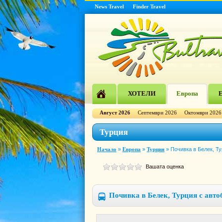
News Travel
Finder Travel
ХОТЕЛИ
Европа
Е
Август 2026
Септември 2026
Октомври 2026
Турция
Начало
»
Европа
»
Турция
»
Почивка в Белек, Ту
Вашата оценка
Почивка в Белек, Турция с авто