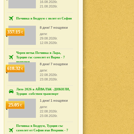
16.08.2026г.
21.08.2026г.
Почивка в Бодрум с полет от София
8 дни/ 7 нощувки
357.15
€
дати:
29.08.2026г.
12.09.2026г.
Черен петък Почивка в Лара,
Турция със самолет от Варна - 7
нощувки
8 дни/ 7 нощувки
618.32
€
дати:
22.08.2026г.
23.08.2026г.
Лято 2026 в АЙВАЛЪК -ДИКИЛИ,
Турция -собствен транспорт
1 дни/ 1 нощувки
25.05
€
дати:
22.08.2026г.
23.08.2026г.
Почивка в Бодрум, Турция със
самолет от София във Вторник - 7