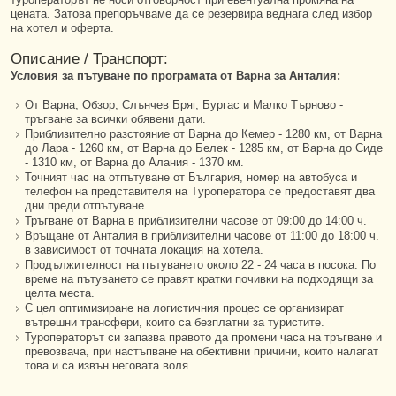
цената. Затова препоръчваме да се резервира веднага след избор
на хотел и оферта.
Описание / Транспорт:
Условия за пътуване по програмата от Варна за Анталия:
От Варна, Обзор, Слънчев Бряг, Бургас и Малко Търново -
тръгване за всички обявени дати.
Приблизително разстояние от Варна до Кемер - 1280 км, от Варна
до Лара - 1260 км, от Варна до Белек - 1285 км, от Варна до Сиде
- 1310 км, от Варна до Алания - 1370 км.
Точният час на отпътуване от България, номер на автобуса и
телефон на представителя на Tуроператора се предоставят два
дни преди отпътуване.
Тръгване от Варна в приблизителни часове от 09:00 до 14:00 ч.
Връщане от Анталия в приблизителни часове от 11:00 до 18:00 ч.
в зависимост от точната локация на хотела.
Продължителност на пътуването около 22 - 24 часа в посока. По
време на пътуването се правят кратки почивки на подходящи за
целта места.
С цел оптимизиране на логистичния процес се организират
вътрешни трансфери, които са безплатни за туристите.
Туроператорът си запазва правото да промени часа на тръгване и
превозвача, при настъпване на обективни причини, които налагат
това и са извън неговата воля.