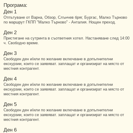
Програма:
Ден 1
Отпътуване от Варна, Обзор, Слънчев бряг, Бургас, Малко Търново
по маршрут ГКПП "Малко Търново" - Анталия. Нощен преход.
Ден 2
Пристигане на сутринта в съответния хотел. Настаняване след 14:00
ч. Свободно време.
Ден 3
Свободен ден и/или по желание включване в допълнителни
екскурзии, които се заявяват. заплащат и организират на място от
местния контрагент.
Ден 4
Свободен ден и/или по желание включване в допълнителни
екскурзии, които се заявяват. заплащат и организират на място от
местния контрагент.
Ден 5
Свободен ден и/или по желание включване в допълнителни
екскурзии, които се заявяват. заплащат и организират на място от
местния контрагент.
Ден 6