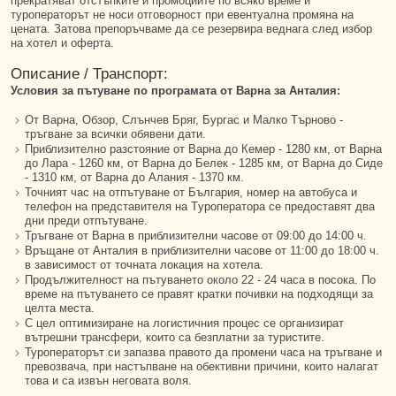
прекратяват отстъпките и промоциите по всяко време и
туроператорът не носи отговорност при евентуална промяна на
цената. Затова препоръчваме да се резервира веднага след избор
на хотел и оферта.
Описание / Транспорт:
Условия за пътуване по програмата от Варна за Анталия:
От Варна, Обзор, Слънчев Бряг, Бургас и Малко Търново -
тръгване за всички обявени дати.
Приблизително разстояние от Варна до Кемер - 1280 км, от Варна
до Лара - 1260 км, от Варна до Белек - 1285 км, от Варна до Сиде
- 1310 км, от Варна до Алания - 1370 км.
Точният час на отпътуване от България, номер на автобуса и
телефон на представителя на Tуроператора се предоставят два
дни преди отпътуване.
Тръгване от Варна в приблизителни часове от 09:00 до 14:00 ч.
Връщане от Анталия в приблизителни часове от 11:00 до 18:00 ч.
в зависимост от точната локация на хотела.
Продължителност на пътуването около 22 - 24 часа в посока. По
време на пътуването се правят кратки почивки на подходящи за
целта места.
С цел оптимизиране на логистичния процес се организират
вътрешни трансфери, които са безплатни за туристите.
Туроператорът си запазва правото да промени часа на тръгване и
превозвача, при настъпване на обективни причини, които налагат
това и са извън неговата воля.