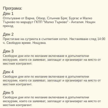
Програма:
Ден 1
Отпътуване от Варна, Обзор, Слънчев Бряг, Бургас и Малко
Търново по маршрут ГКПП "Малко Търново" - Анталия. Нощен
преход.
Ден 2
Пристигане на сутринта в съответния хотел. Настаняване след 14:00
ч. Свободно време. Нощувка.
Ден 3
Свободни дни или по желание включване в допълнителни
екскурзии, които се заявяват, заплащат и организират на място от
местния контрагент.
Ден 4
Свободни дни или по желание включване в допълнителни
екскурзии, които се заявяват, заплащат и организират на място от
местния контрагент.
Ден 5
Свободни дни или по желание включване в допълнителни
екскурзии, които се заявяват, заплащат и организират на място от
местния контрагент.