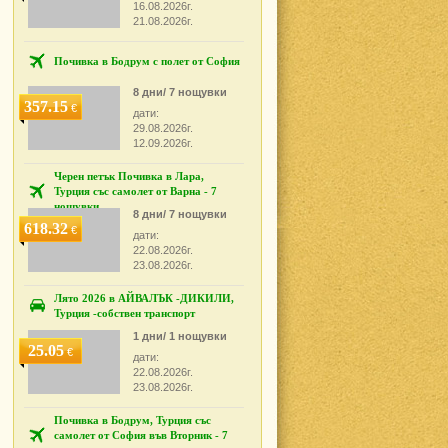
16.08.2026г.
21.08.2026г.
Почивка в Бодрум с полет от София
8 дни/ 7 нощувки
357.15
€
дати:
29.08.2026г.
12.09.2026г.
Черен петък Почивка в Лара,
Турция със самолет от Варна - 7
нощувки
8 дни/ 7 нощувки
618.32
€
дати:
22.08.2026г.
23.08.2026г.
Лято 2026 в АЙВАЛЪК -ДИКИЛИ,
Турция -собствен транспорт
1 дни/ 1 нощувки
25.05
€
дати:
22.08.2026г.
23.08.2026г.
Почивка в Бодрум, Турция със
самолет от София във Вторник - 7