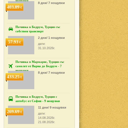
нощувки
8 дни/ 7 нощувки
403.89
€
Почивка в Бодрум, Турция със
собствен транспорт
2 дни/ 1 нощувки
57.93
€
дати:
31.10.2026г.
Почивка в Мармарис, Турция със
самолет от Варна до Бодрум - 7
нощувки
8 дни/ 7 нощувки
433.25
€
Почивка в Бодрум, Турция с
автобус от София - 9 нощувки
11 дни/ 9 нощувки
269.69
€
дати:
14.08.2026г.
21.08.2026г.