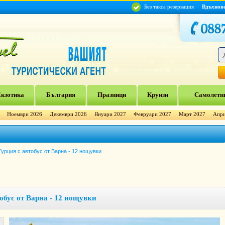
Без такса резервация
Вдъхнов
кзотика
България
Празници
Круизи
Самолетни
Ноември 2026
Декември 2026
Януари 2027
Февруари 2027
Март 2027
Апри
урция с автобус от Варна - 12 нощувки
обус от Варна - 12 нощувки