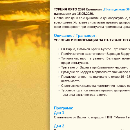
ТУРЦИЯ ЛЯТО 2026 Кампания
„Плати депозит 30
направени до 15.05.2026.
Обявените цени са с динамично ценообразуване, в
всеки хотел. Хотелите си запазват правото да про
носи отговорност при евентуална промяна на цена
Описание / Транспорт:
УСЛОВИЯ И ИНФОРМАЦИЯ ЗА ПЪТУВАНЕ ПО 
От Варна, Слънчев Бряг и Бургас - тръгване з
Приблизително разстояние от Варна до Бодрум
Точният час на отпътуване от България, номе
преди отпътуване.
Тръгване от Варна в приблизителни часове от 
Връщане от Бодрум в приблизителни часове от 
Продължителност на пътуването около 16 - 18
целта места.
С цел оптимизиране на логистичния процес се
Туроператорът си запазва правото да промени
това и са извън неговата воля.
Програма:
Ден 1
Отпътуване от Варна по маршрут ГКПП "Малко Тър
Ден 2