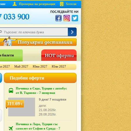
ение
Проверка на резервация
Хотели
 билети
л 2027
Май 2027
Юни 2027
Юли 2027
Подобни оферти
Почивка в Сиде, Турция с автобус
от В. Търново - 7 нощувки
9 дни/ 7 нощувки
311.69
€
дати:
21.08.2026г.
28.08.2026г.
Почивка в Лара, Турция със
самолет от София в Сряда - 7