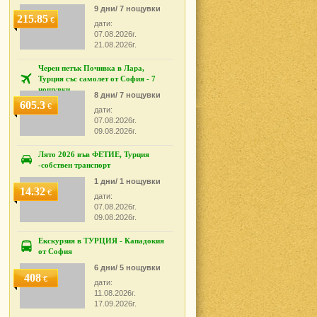
9 дни/ 7 нощувки
215.85
€
дати:
07.08.2026г.
21.08.2026г.
Черен петък Почивка в Лара,
Турция със самолет от София - 7
нощувки
8 дни/ 7 нощувки
605.3
€
дати:
07.08.2026г.
09.08.2026г.
Лято 2026 във ФЕТИЕ, Турция
-собствен транспорт
1 дни/ 1 нощувки
14.32
€
дати:
07.08.2026г.
09.08.2026г.
Екскурзия в ТУРЦИЯ - Кападокия
от София
6 дни/ 5 нощувки
408
€
дати:
11.08.2026г.
17.09.2026г.