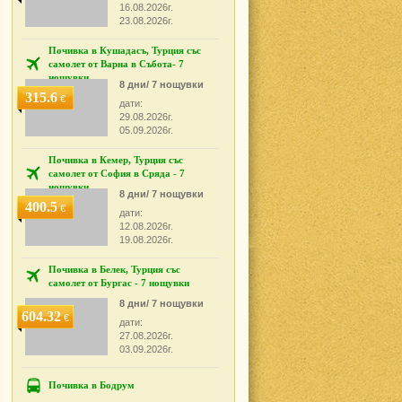
16.08.2026г.
23.08.2026г.
Почивка в Кушадасъ, Турция със
самолет от Варна в Събота- 7
нощувки
8 дни/ 7 нощувки
315.6
€
дати:
29.08.2026г.
05.09.2026г.
Почивка в Кемер, Турция със
самолет от София в Сряда - 7
нощувки
8 дни/ 7 нощувки
400.5
€
дати:
12.08.2026г.
19.08.2026г.
Почивка в Белек, Турция със
самолет от Бургас - 7 нощувки
8 дни/ 7 нощувки
604.32
€
дати:
27.08.2026г.
03.09.2026г.
Почивка в Бодрум