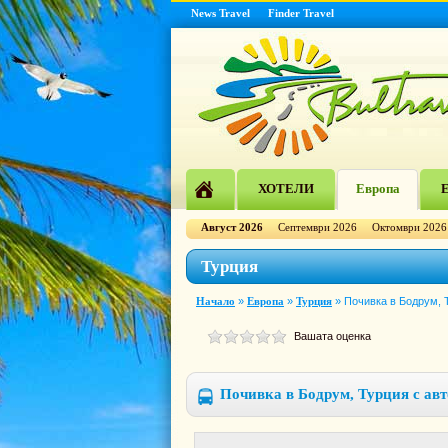
News Travel
Finder Travel
ХОТЕЛИ
Европа
Е
Август 2026
Септември 2026
Октомври 2026
Турция
Начало
»
Европа
»
Турция
»
Почивка в Бодрум, Т
Вашата оценка
Почивка в Бодрум, Турция с авт