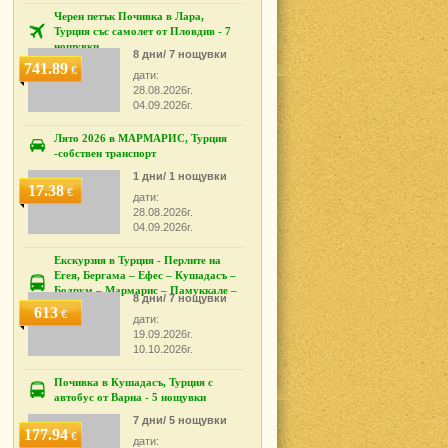
Черен петък Почивка в Лара,
Турция със самолет от Пловдив - 7
нощувки
8 дни/ 7 нощувки
741.89
€
дати:
28.08.2026г.
04.09.2026г.
Лято 2026 в МАРМАРИС, Турция
-собствен транспорт
1 дни/ 1 нощувки
17.38
€
дати:
28.08.2026г.
04.09.2026г.
Екскурзия в Турция - Перлите на
Егея, Бергама – Ефес – Кушадасъ –
Бодрум – Мармарис – Памуккале –
8 дни/ 7 нощувки
Измир
613
€
дати:
19.09.2026г.
10.10.2026г.
Почивка в Кушадасъ, Турция с
автобус от Варна - 5 нощувки
7 дни/ 5 нощувки
177.94
€
дати: