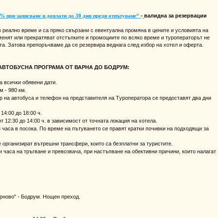
% при записване и доплати до 30 дни преди отпътуване“
-
валидна за резервации
 реално време и са пряко свързани с евентуална промяна в цените и условията на
менят или прекратяват отстъпките и промоциите по всяко време и туроператорът не
та. Затова препоръчваме да се резервира веднага след избор на хотел и оферта.
АВТОБУСНА ПРОГРАМА ОТ ВАРНА ДО БОДРУМ:
а всички обявени дати.
 - 980 км.
р на автобуса и телефон на представителя на Tуроператора се предоставят два дни
14:00 до 18:00 ч.
12:30 до 14:00 ч. в зависимост от точната локация на хотела.
 часа в посока. По време на пътуването се правят кратки почивки на подходящи за
 организират вътрешни трансфери, които са безплатни за туристите.
 часа на тръгване и превозвача, при настъпване на обективни причини, които налагат
ново" - Бодрум. Нощен преход.