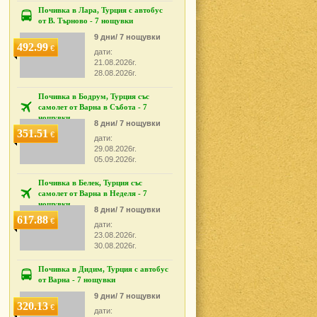
Почивка в Лара, Турция с автобус
от В. Търново - 7 нощувки
9 дни/ 7 нощувки
492.99
€
дати:
21.08.2026г.
28.08.2026г.
Почивка в Бодрум, Турция със
самолет от Варна в Събота - 7
нощувки
8 дни/ 7 нощувки
351.51
€
дати:
29.08.2026г.
05.09.2026г.
Почивка в Белек, Турция със
самолет от Варна в Неделя - 7
нощувки
8 дни/ 7 нощувки
617.88
€
дати:
23.08.2026г.
30.08.2026г.
Почивка в Дидим, Турция с автобус
от Варна - 7 нощувки
9 дни/ 7 нощувки
320.13
€
дати: