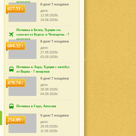
нощувки
8 дни/ 7 нощувки
617.51
€
дати:
12.08.2026г.
19.08.2026г.
Почивка в Белек, Турция със
самолет от Бургас в Четвъртък - 7
нощувки
8 дни/ 7 нощувки
604.32
€
дати:
27.08.2026г.
03.09.2026г.
Почивка в Лара, Турция с автобус
от Варна - 7 нощувки
9 дни/ 7 нощувки
479.74
€
дати:
28.08.2026г.
04.09.2026г.
Почивка в Сиде, Анталия
9 дни/ 7 нощувки
254.09
€
дати:
28.08.2026г.
11.09.2026г.