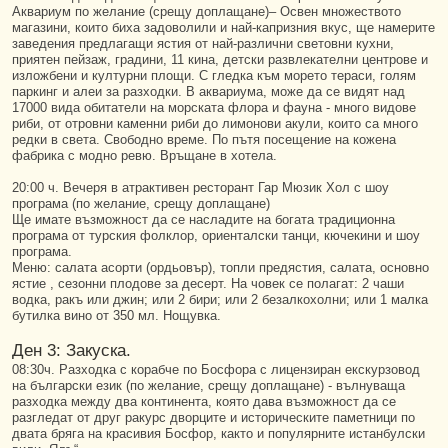
Аквариум по желание (срещу доплащане)– Освен множеството
магазини, които биха задоволили и най-капризния вкус, ще намерите
заведения предлагащи ястия от най-различни световни кухни,
приятен пейзаж, градини, 11 кина, детски развлекателни центрове и
изложбени и културни площи. С гледка към морето тераси, голям
паркинг и алеи за разходки. В аквариума, може да се видят над
17000 вида обитатели на морската флора и фауна - много видове
риби, от отровни каменни риби до лимонови акули, които са много
редки в света. Свободно време. По пътя посещение на кожена
фабрика с модно ревю. Връщане в хотела.
20:00 ч. Вечеря в атрактивен ресторант Гар Мюзик Хол с шоу
програма (по желание, срещу доплащане)
Ще имате възможност да се насладите на богата традиционна
програма от турския фолклор, ориенталски танци, кючекини и шоу
програма.
Меню: салата асорти (ордьовър), топли предястия, салата, основно
ястие , сезонни плодове за десерт. На човек се полагат: 2 чаши
водка, ракъ или джин; или 2 бири; или 2 безалкохолни; или 1 малка
бутилка вино от 350 мл. Нощувка.
Ден 3: Закуска.
08:30ч. Разходка с корабче по Босфора с лицензиран екскурзовод
на български език (по желание, срещу доплащане) - вълнуваща
разходка между два континента, която дава възможност да се
разгледат от друг ракурс дворците и историческите паметници по
двата бряга на красивия Босфор, както и популярните истанбулски