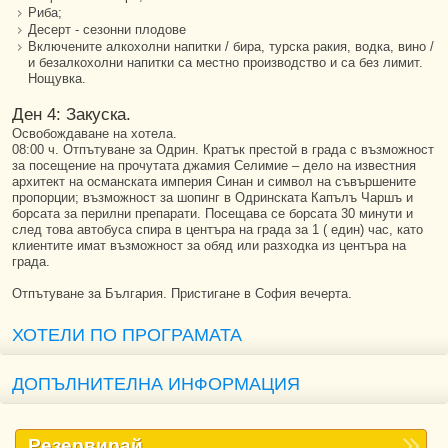
Риба;
Десерт - сезонни плодове
Включените алкохолни напитки / бира, турска ракия, водка, вино /
и безалкохолни напитки са местно производство и са без лимит.
Нощувка.
Ден 4: Закуска.
Освобождаване на хотела.
08:00 ч. Отпътуване за Одрин. Кратък престой в града с възможност
за посещение на прочутата джамия Селимие – дело на известния
архитект на османската империя Синан и символ на съвършените
пропорции; възможност за шопинг в Одринската Капълъ Чаршъ и
борсата за перилни препарати. Посещава се борсата 30 минути и
след това автобуса спира в центъра на града за 1 ( един) час, като
клиентите имат възможност за обяд или разходка из центъра на
града.
Отпътуване за България. Пристигане в София вечерта.
ХОТЕЛИ ПО ПРОГРАМАТА
ДОПЪЛНИТЕЛНА ИНФОРМАЦИЯ
Резервирай