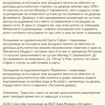
екскурзовод на български език (входните билети на обектите се
доплаща допълнително)–строежът на двореца започва през 1459 г.
по поръчка на султан Мехмед II Завоевателя, като сградата служи
за резиденция на османските султани до построяването на двореца
Долмабахче. Дворецът е бил едновременно резиденция на султана,
център на държавността и място за забавления и посрещане на
важно гости. В една от сградите му, под осем купола се помещава
Имперската Съкровищница, събрала скъпоценностите и даровете,
които султаните получавали от цял свят в знак на почит и уважение.
Посещение на църквата-музей Света София с лицензиран
екскурзовод на български език (входните билети на обектите се
доплаща допълнително)–вековен монументален паметник и храм на
Пресветата Мъдрост, построен през 6-ти век от император Юстиниан
I и получил преклонението на султан Мехмед II Завоевателя. До
построяването на базиликата „Св. Петър“ в Рим, куполът на Света
София е считан за най-големия в света.
Посещение на водохранилището Йеребатан с лицензиран
екскурзовод на български език (входните билети на обектите се
доплаща допълнително)–най-голямото и добре запазено покрито
водохранилище за питейна вода в Истанбул, напомнящо на дворец,
поради което често е наричано „Потъналия дворец“.
Забележка: Туристите, които не желаят допълнителни мероприятия
имат свободно време или се завръщат в хотела.
16:00 След обяд посещение на МОЛ Аква Флория и Истанбул