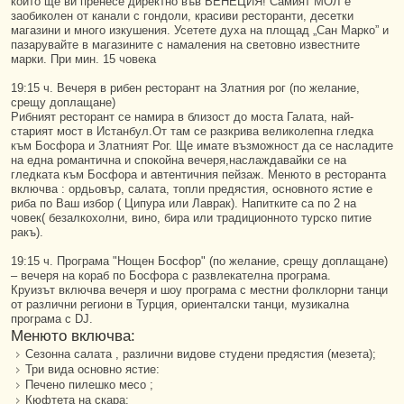
който ще ви пренесе директно във ВЕНЕЦИЯ! Самият МОЛ е
заобиколен от канали с гондоли, красиви ресторанти, десетки
магазини и много изкушения. Усетете духа на площад „Сан Марко” и
пазарувайте в магазините с намаления на световно известните
марки. При мин. 15 човека
19:15 ч. Вечеря в рибен ресторант на Златния рог (по желание,
срещу доплащане)
Рибният ресторант се намира в близост до моста Галата, най-
старият мост в Истанбул.От там се разкрива великолепна гледка
към Босфора и Златният Рог. Ще имате възможност да се насладите
на една романтична и спокойна вечеря,наслаждавайки се на
гледката към Босфора и автентичния пейзаж. Менюто в ресторанта
включва : ордьовър, салата, топли предястия, основното ястие е
риба по Ваш избор ( Ципура или Лаврак). Напитките са по 2 на
човек( безалкохолни, вино, бира или традиционното турско питие
ракъ).
19:15 ч. Програма "Нощен Босфор" (по желание, срещу доплащане)
– вечеря на кораб по Босфора с развлекателна програма.
Круизът включва вечеря и шоу програма с местни фолклорни танци
от различни региони в Турция, ориенталски танци, музикална
програма с DJ.
Менюто включва:
Сезонна салата , различни видове студени предястия (мезета);
Три вида основно ястие:
Печено пилешко месо ;
Кюфтета на скара;