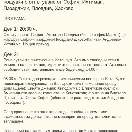
нощувки с отпътуване от София, Ихтиман,
Пазарджик, Пловдив, Хасково
ПРОГРАМА
Ден 1: 20:30 ч.
Отпътуване от София - Автогара Сердика (бивш Трафик Маркет) по
маршрут София-Пазарджик-Пловдив-Хасково-Капитан Андреево-
Истанбул. Нощен преход.
Ден 2:
Рано сутринта пристигане в Истанбул. Aко има свободни стаи в
момента на пристигане, туристите се настаняват веднага. Ако няма
свободни стаи, настаняването ще бъде след 14.00 ч.
08:00 ч. Пешеходна разходка в историческия център на Истанбул с
лицензиран екскурзовод на български език (по желание срещу
доплащане): Синята джамия; Хиподрума с Египетския обелиск;
Змиевидната колона; колоната на Константин; фонтана на Вилхелм
II; църквата Света София (обектите се разглеждат отвън без да се
посещават).
След края на пешеходната разходка свободно време или
възможност за допълнителни мероприятия срещу допълнително
заплащане:
Посещение на стария султански дворец Топ Капъ с лицензиран