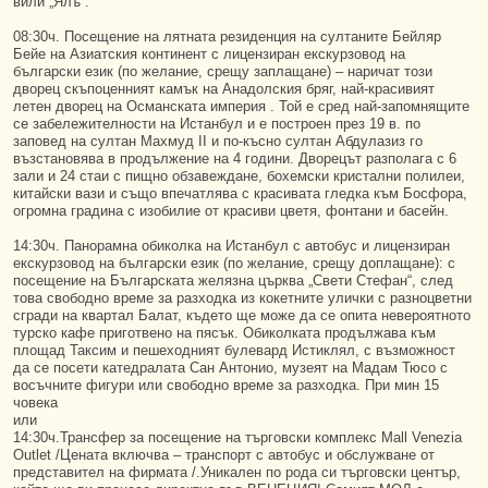
вили „Ялъ“.
08:30ч. Посещение на лятната резиденция на султаните Бейляр
Бейе на Азиатския континент с лицензиран екскурзовод на
български език (по желание, срещу заплащане) – наричат този
дворец скъпоценният камък на Анадолския бряг, най-красивият
летен дворец на Османската империя . Той е сред най-запомнящите
се забележителности на Истанбул и е построен през 19 в. по
заповед на султан Махмуд II и по-късно султан Абдулазиз го
възстановява в продължение на 4 години. Дворецът разполага с 6
зали и 24 стаи с пищно обзавеждане, бохемски кристални полилеи,
китайски вази и също впечатлява с красивата гледка към Босфора,
огромна градина с изобилие от красиви цветя, фонтани и басейн.
14:30ч. Панорамна обиколка на Истанбул с автобус и лицензиран
екскурзовод на български език (по желание, срещу доплащане): с
посещение на Българската желязна църква „Свети Стефан“, след
това свободно време за разходка из кокетните улички с разноцветни
сгради на квартал Балат, където ще може да се опита невероятното
турско кафе приготвено на пясък. Обиколката продължава към
площад Таксим и пешеходният булевард Истиклял, с възможност
да се посети катедралата Сан Антонио, музеят на Мадам Тюсо с
восъчните фигури или свободно време за разходка. При мин 15
човека
или
14:30ч.Трансфер за посещение на търговски комплекс Mall Venezia
Outlet /Цената включва – транспорт с автобус и обслужване от
представител на фирмата /.Уникален по рода си търговски център,