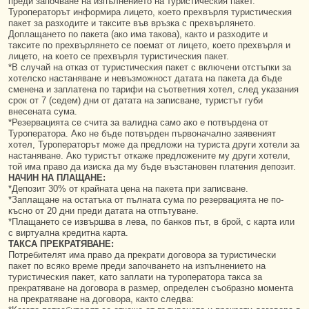
преди започване на изпълнението на туристическия пакет.
Туроператорът информира лицето, което прехвърля туристическия
пакет за разходите и таксите във връзка с прехвърлянето.
Доплащането по пакета (ако има такова), както и разходите и
таксите по прехвърлянето се поемат от лицето, което прехвърля и
лицето, на което се прехвърля туристическия пакет.
*В случай на отказ от туристическия пакет с включени отстъпки за
хотелско настаняване и невъзможност датата на пакета да бъде
сменена и заплатена по тарифи на съответния хотел, след указания
срок от 7 (седем) дни от датата на записване, туристът губи
внесената сума.
*Резервацията се счита за валидна само ако е потвърдена от
Туроператора. Ако не бъде потвърден първоначално заявеният
хотел, Туроператорът може да предложи на туриста други хотели за
настаняване. Ако туристът откаже предложените му други хотели,
той има право да изиска да му бъде възстановен платения депозит.
НАЧИН НА ПЛАЩАНЕ:
*Депозит 30% от крайната цена на пакета при записване.
*Заплащане на остатъка от пълната сума по резервацията не по-
късно от 20 дни преди датата на отпътуване.
*Плащането се извършва в лева, по банков път, в брой, с карта или
с виртуална кредитна карта.
ТАКСА ПРЕКРАТЯВАНЕ:
Потребителят има право да прекрати договора за туристически
пакет по всяко време преди започването на изпълнението на
туристическия пакет, като заплати на туроператора такса за
прекратяване на договора в размер, определен съобразно момента
на прекратяване на договора, както следва: