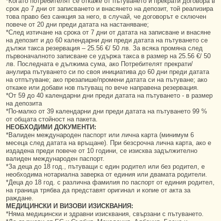
*Когато потребителят се откаже от пътуването и прекрати договора в
срок до 7 дни от записването и внасянето на депозит, той реализира
това право без санкция за него, в случай, че договорът е сключен
повече от 20 дни преди датата на настаняване;
*След изтичане на срока от 7 дни от датата на записване и внасяне
на депозит и до 60 календарни дни преди датата на пътуването се
дължи такса резервация – 25.56 €/ 50 лв. За всяка промяна след
първоначалното записване се удържа такса в размер на 25.56 €/ 50
лв. Последната е дължима сума, ако Потребителят прекрати/
анулира пътуването си по своя инициатива до 60 дни преди датата
на отпътуване; ако презапише/промени датата си на пътуване; ако
откаже или добави нов пътуващ по вече направена резервация.
*От 59 до 40 календарни дни преди датата на пътуването - в размер
на депозита
*По-малко от 39 календарни дни преди датата на пътуването 99 %
от общата стойност на пакета.
НЕОБХОДИМИ ДОКУМЕНТИ:
*Валиден международен паспорт или лична карта (минимум 6
месеца след датата на връщане). При безсрочна лична карта, ако е
издадена преди повече от 10 години, се изисква задължително
валиден международен паспорт.
*За деца до 18 год., пътуващи с един родител или без родител, е
необходима нотариална заверка от единия или двамата родители.
*Деца до 18 год. с различна фамилия по паспорт от единия родител,
на граница трябва да представят оригинал и копие от акта за
раждане.
МЕДИЦИНСКИ И ВИЗОВИ ИЗИСКВАНИЯ:
*Няма медицински и здравни изисквания, свързани с пътуването.