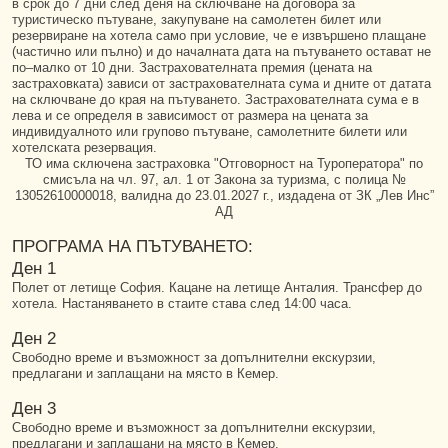
в срок до 7 дни след деня на сключване на договора за
туристическо пътуване, закупуване на самолетен билет или
резервиране на хотела само при условие, че е извършено плащане
(частично или пълно) и до началната дата на пътуването остават не
по–малко от 10 дни. Застрахователната премия (цената на
застраховката) зависи от застрахователната сума и дните от датата
на сключване до края на пътуването. Застрахователната сума е в
лева и се определя в зависимост от размера на цената за
индивидуалното или групово пътуване, самолетните билети или
хотелската резервация.
ТО има сключена застраховка "Отговорност на Туроператора" по
смисъла на чл. 97, ал. 1 от Закона за туризма, с полица №
13052610000018, валидна до 23.01.2027 г., издадена от ЗК „Лев Инс”
АД
ПРОГРАМА НА ПЪТУВАНЕТО:
Ден 1
Полет от летище София. Кацане на летище Анталия. Трансфер до
хотела. Настаняването в стаите става след 14:00 часа.
Ден 2
Свободно време и възможност за допълнителни екскурзии,
предлагани и заплащани на място в Кемер.
Ден 3
Свободно време и възможност за допълнителни екскурзии,
предлагани и заплащани на място в Кемер.