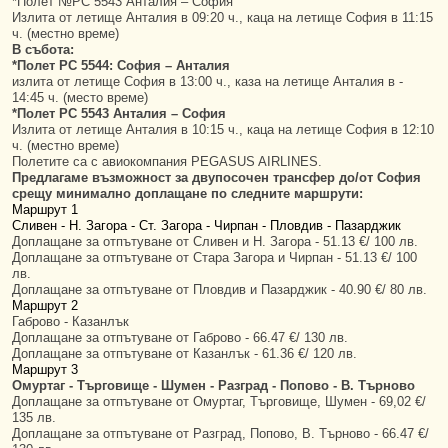
*Полет №PC 5543 Анталия – София
Излита от летище Анталия в 09:20 ч., каца на летище София в 11:15
ч. (местно време)
В събота:
*Полет PC 5544: София – Анталия
излита от летище София в 13:00 ч., каза на летище Анталия в -
14:45 ч. (место време)
*Полет PC 5543 Анталия – София
Излита от летище Анталия в 10:15 ч., каца на летище София в 12:10
ч. (местно време)
Полетите са с авиокомпания PEGASUS AIRLINES.
Предлагаме възможност за двупосочен трансфер до/от София
срещу минимално доплащане по следните маршрути:
Маршрут 1
Сливен - Н. Загора - Ст. Загора - Чирпан - Пловдив - Пазарджик
Доплащане за отпътуване от Сливен и Н. Загора - 51.13 €/ 100 лв.
Доплащане за отпътуване от Стара Загора и Чирпан - 51.13 €/ 100
лв.
Доплащане за отпътуване от Пловдив и Пазарджик - 40.90 €/ 80 лв.
Маршрут 2
Габрово - Казанлък
Доплащане за отпътуване от Габрово - 66.47 €/ 130 лв.
Доплащане за отпътуване от Казанлък - 61.36 €/ 120 лв.
Маршрут 3
Омуртаг - Търговище - Шумен - Разград - Попово - В. Търново
Доплащане за отпътуване от Омуртаг, Търговище, Шумен - 69,02 €/
135 лв.
Доплащане за отпътуване от Разград, Попово, В. Търново - 66.47 €/