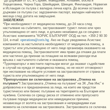
*До държави от ЕС и Сърбия, Македония, Албания, Босна и
Херцеговина, Черна Гора, Швейцария, Швеция, Финландия, Норвегия
и Исландия се пътува с валидна лична карта. До всички останали
държави се пътува със задграничен паспорт, валиден най-малко 6
месеца след датата на завръщане.
ЗАБЕЛЕЖКИ:
*При необходимост от медицинска помощ, до 24 часа след
настъпване на събитието, застрахованият турист лично или чрез
упълномощено от него лице, е длъжен незабавно да се свърже с
Асистанс компанията "КОРИС БЪЛГАРИЯ" ООД на тел. +359 2 90 30
114, е-mail:
operations@coris.bg.
Ако не бъде уведомена Асистанс
компанията за настъпилата необходимост от медицинска помощ, а
туристът или упълномощено от него лице организира оказването на
медицинска помощ, Застрахователят има право да откаже да плати
или частично да признае за плащане на всякакви разходи във
връзка с настъпилото събитие и оказаната помощ.
*Туроператорът и местните партньори могат да оказват съдействие
в случай на нужда от медицинска помощ, но не носят отговорност
при неспазване на общите условия на застрахователя от страна на
туриста или упълномощено от него лице.
*
Препоръчваме ви сключване на застраховка „Отмяна на
пътуване”!
Застраховката „Отмяна на пътуване“ на ЗК „Лев Инс” е
доброволна и е предназначена за лица, на които им предстои
туристическо или бизнес пътуване на територията на България или
чужбина. Сключва се срещу риска от отменено или пропуснато
пътуване поради медицински или немедицински причини,
независещи от волята на застрахования и непредвидими към
момента на сключване на застраховката. Застраховката се сключва