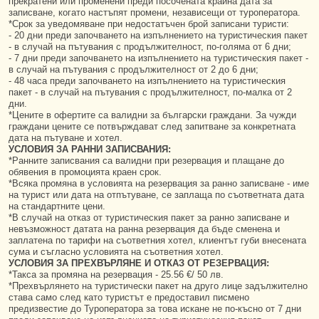
прекратени или променени преди посочената крайна дата за
записване, когато настъпят промени, независещи от туроператора.
*Срок за уведомяване при недостатъчен брой записани туристи:
- 20 дни преди започването на изпълнението на туристическия пакет
- в случай на пътувания с продължителност, по-голяма от 6 дни;
- 7 дни преди започването на изпълнението на туристическия пакет -
в случай на пътувания с продължителност от 2 до 6 дни;
- 48 часа преди започването на изпълнението на туристическия
пакет - в случай на пътувания с продължителност, по-малка от 2
дни.
*Цените в офертите са валидни за български граждани. За чужди
граждани цените се потвърждават след запитване за конкретната
дата на пътуване и хотел.
УСЛОВИЯ ЗА РАННИ ЗАПИСВАНИЯ:
*Ранните записвания са валидни при резервация и плащане до
обявения в промоцията краен срок.
*Всяка промяна в условията на резервация за ранно записване - име
на турист или дата на отпътуване, се заплаща по съответната дата
на стандартните цени.
*В случай на отказ от туристическия пакет за ранно записване и
невъзможност датата на ранна резервация да бъде сменена и
заплатена по тарифи на съответния хотел, клиентът губи внесената
сума и съгласно условията на съответния хотел.
УСЛОВИЯ ЗА ПРЕХВЪРЛЯНЕ И ОТКАЗ ОТ РЕЗЕРВАЦИЯ:
*Такса за промяна на резервация - 25.56 €/ 50 лв.
*Прехвърлянето на туристически пакет на друго лице задължително
става само след като туристът е предоставил писмено
предизвестие до Туроператора за това искане не по-късно от 7 дни