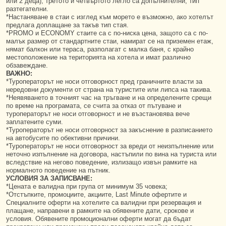
или 2 деца), третото и четвъртото легло са допълнителни, тип
разтегателни.
*Настаняване в стаи с изглед към морето е възможно, ако хотелът
предлага доплащане за такъв тип стая.
*PROMO и ECONOMY стаите са с по-ниска цена, защото са с по-
малък размер от стандартните стаи, намират се на приземен етаж,
нямат балкон или тераса, разполагат с малка баня, с крайно
местоположение на територията на хотела и имат различно
обзавеждане.
ВАЖНО:
*Туроператорът не носи отговорност пред граничните власти за
нередовни документи от страна на туристите или липса на такива.
*Неявяването в точният час на тръгване и на определените срещи
по време на програмата, се счита за отказ от пътуване и
туроператорът не носи отговорност и не възстановява вече
заплатените суми.
*Туроператорът не носи отговорност за закъснение в разписанието
на автобусите по обективни причини.
*Туроператорът не носи отговорност за вреди от неизпълнение или
неточно изпълнение на договора, настъпили по вина на туриста или
вследствие на негово поведение, излизащо извън рамките на
нормалното поведение на пътник.
УСЛОВИЯ ЗА ЗАПИСВАНЕ:
*Цената е валидна при група от минимум 35 човека;
*Отстъпките, промоциите, акциите, Last Minute офертите и
Специалните оферти на хотелите са валидни при резервация и
плащане, направени в рамките на обявените дати, срокове и
условия. Обявените промоционални оферти могат да бъдат