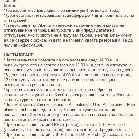
130 лв.
Важно:
*Трансферите се извършват при
минимум 4 човека
от град.
*Туроператорът
потвърждава трансфера до 7 дни
преди датата на
отпътуване!
*Уведомление по Viber или телефон за
точния час и място на
отпътуване
се изпраща на туриста 3 дни преди датата на
отпътуване. Ако туристът не е получил такова, е негов ангажимент
да се свърже с офиса, където е направил своята резервация, за да
получи информация.
НАСТАНЯВАНЕ:
*Настаняването в хотелите се осъществява след 14:00 ч., а
освобождаването на стаите става до 12:00 ч. в деня на отпътуване,
освен ако в условията за настаняване на хотела не е указано друго.
*В деня на пристигане (преди 14:00 ч.) и в деня на напускане (след
12:00 ч.) услугите в хотелите се ползват срещу заплащане,
включително храна и напитки.
*Броят на храненията в хотелите съответства на броя на
заплатените нощувки и на базата на изхранване, която е избрал да
заплати туриста в съответния хотел.
*Параметрите на база изхранване Аll inclusive, Ultra Аll inclusive, High
class all incl се определят от избрания от туриста хотел на
настаняване. Хотелът определя правилата за ползване на а`ла карт
ресторантите, ако разполага с такива.
*При настаняване в стаи TRPL (тройни), както и в DBL + ex. bed
(двойни с допълнително легло), не се гарантират 3 редовни легла.
*При настаняване в стаи DBL + 1 chd и DBL + 2 chd (2 възрастни с 1