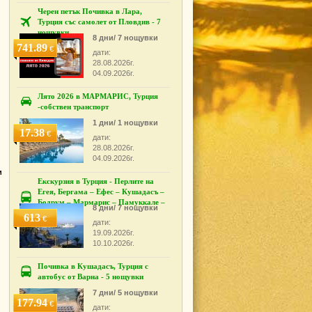
Черен петък Почивка в Лара,
Турция със самолет от Пловдив - 7
нощувки
8 дни/ 7 нощувки
741.89
€
дати:
28.08.2026г.
04.09.2026г.
Лято 2026 в МАРМАРИС, Турция
-собствен транспорт
1 дни/ 1 нощувки
17.38
€
дати:
28.08.2026г.
04.09.2026г.
и
Екскурзия в Турция - Перлите на
Егея, Бергама – Ефес – Кушадасъ –
Бодрум – Мармарис – Памуккале –
8 дни/ 7 нощувки
Измир
613
€
дати:
19.09.2026г.
10.10.2026г.
Почивка в Кушадасъ, Турция с
автобус от Варна - 5 нощувки
7 дни/ 5 нощувки
177.94
€
дати: