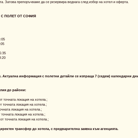
та. Затова препоръчваме да се резервира веднага след избор на хотел и оферта.
 С ПОЛЕТ ОТ СОФИЯ
:05
:05
5:35
:20
. Актуална информация с полетни детайли се изпраща 7 (седем) календарни дн
лия до райони:
от точната локация на хотела.;
т точната локация на хотела.;
очната локация на хотела.;
 точната локация на хотела.;
от точната локация на хотела.;
иректен трансфер до хотела, с предварителна заявка към агенцията.