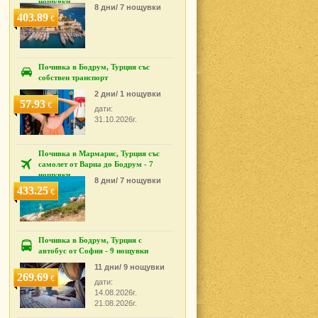
нощувки
8 дни/ 7 нощувки
403.89
€
Почивка в Бодрум, Турция със
собствен транспорт
2 дни/ 1 нощувки
57.93
€
дати:
31.10.2026г.
Почивка в Мармарис, Турция със
самолет от Варна до Бодрум - 7
нощувки
8 дни/ 7 нощувки
433.25
€
Почивка в Бодрум, Турция с
автобус от София - 9 нощувки
11 дни/ 9 нощувки
269.69
€
дати:
14.08.2026г.
21.08.2026г.