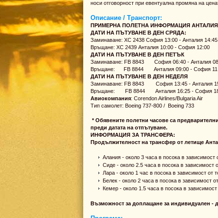
носи отговорност при евентуална промяна на цена
Описание / Транспорт:
ПРИМЕРНА ПОЛЕТНА ИНФОРМАЦИЯ АНТАЛИЯ
ДАТИ НА ПЪТУВАНЕ В ДЕН СРЯДА:
Заминаване: XC 2438 София 13:00 - Анталия 14:45
Връщане: XC 2439 Анталия 10:00 - София 12:00
ДАТИ НА ПЪТУВАНЕ В ДЕН ПЕТЪК
Заминаване: FB 8843 София 06:40 - Анталия 08
Връщане: FB 8844 Анталия 09:00 - София 11
ДАТИ НА ПЪТУВАНЕ В ДЕН НЕДЕЛЯ
Заминаване: FB 8843 София 13:45 - Анталия 1
Връщане: FB 8844 Анталия 16:25 - София 18
Авиокомпания
: Corendon Airlines/Bulgaria Air
Тип самолет: Boeing 737-800 / Boeing 733
* Обявените полетни часове са предварителни
преди датата на отпътуване.
ИНФОРМАЦИЯ ЗА ТРАНСФЕРА:
Продължителност на трансфер от летище Анта
Алания - около 3 часа в посока в зависимост 
Сиде - около 2.5 часа в посока в зависимост о
Лара - около 1 час в посока в зависимост от т
Белек - около 2 часа в посока в зависимост от
Кемер - около 1.5 часа в посока в зависимост 
Възможност за доплащане за индивидуален - д