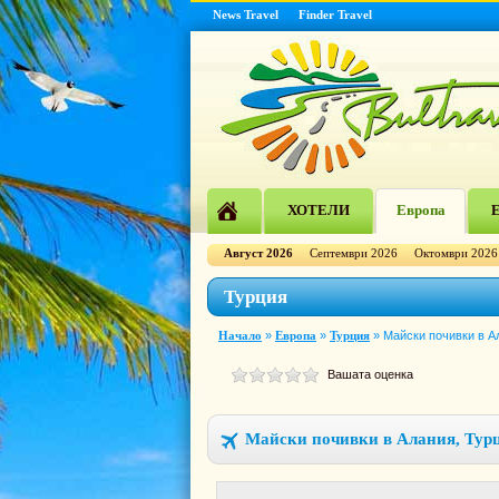
News Travel
Finder Travel
ХОТЕЛИ
Европа
Е
Август 2026
Септември 2026
Октомври 2026
Турция
Начало
»
Европа
»
Турция
»
Майски почивки в А
Вашата оценка
Майски почивки в Алания, Турц