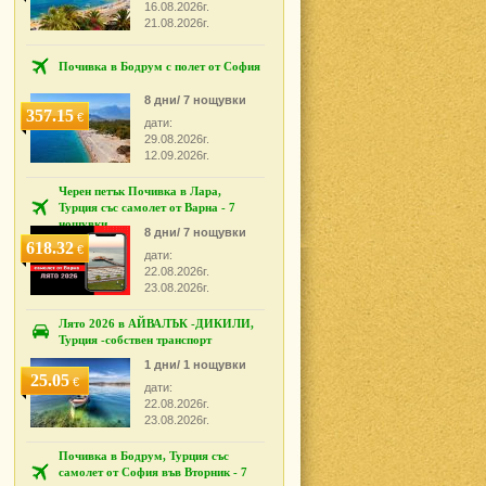
16.08.2026г.
21.08.2026г.
Почивка в Бодрум с полет от София
8 дни/ 7 нощувки
357.15
€
дати:
29.08.2026г.
12.09.2026г.
Черен петък Почивка в Лара,
Турция със самолет от Варна - 7
нощувки
8 дни/ 7 нощувки
618.32
€
дати:
22.08.2026г.
23.08.2026г.
Лято 2026 в АЙВАЛЪК -ДИКИЛИ,
Турция -собствен транспорт
1 дни/ 1 нощувки
25.05
€
дати:
22.08.2026г.
23.08.2026г.
Почивка в Бодрум, Турция със
самолет от София във Вторник - 7