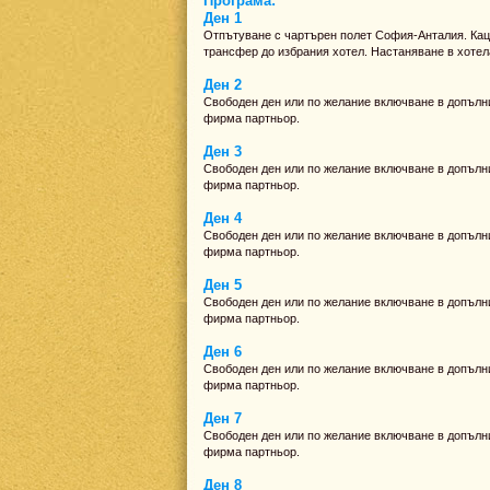
Програма:
Ден 1
Отпътуване с чартърен полет София-Анталия. Кац
трансфер до избрания хотел. Настаняване в хотел
Ден 2
Свободен ден или по желание включване в допълни
фирма партньор.
Ден 3
Свободен ден или по желание включване в допълни
фирма партньор.
Ден 4
Свободен ден или по желание включване в допълни
фирма партньор.
Ден 5
Свободен ден или по желание включване в допълни
фирма партньор.
Ден 6
Свободен ден или по желание включване в допълни
фирма партньор.
Ден 7
Свободен ден или по желание включване в допълни
фирма партньор.
Ден 8