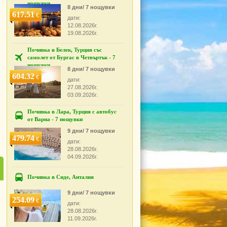
нощувки
8 дни/ 7 нощувки
617.51
€
дати:
12.08.2026г.
19.08.2026г.
Почивка в Белек, Турция със
самолет от Бургас в Четвъртък - 7
нощувки
8 дни/ 7 нощувки
604.32
€
дати:
27.08.2026г.
03.09.2026г.
Почивка в Лара, Турция с автобус
от Варна - 7 нощувки
9 дни/ 7 нощувки
479.74
€
дати:
28.08.2026г.
04.09.2026г.
Почивка в Сиде, Анталия
9 дни/ 7 нощувки
254.09
€
дати:
28.08.2026г.
11.09.2026г.