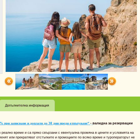
Допълнителна информация
% при записване и доплати до 30 дни преди отпътуване“
-
валидна за резервации
 реално време и са пряко свързани с евентуална промяна в цените и условията на
менят или прекратяват отстъпките и промоциите по всяко време и туроператорът не