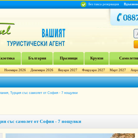
Без такса резервация
Вдъхнов
кзотика
България
Празници
Круизи
Самолетни
Ноември 2026
Декември 2026
Януари 2027
Февруари 2027
Март 2027
Апри
лания, Турция със самолет от София - 7 нощувки
ия със самолет от София - 7 нощувки