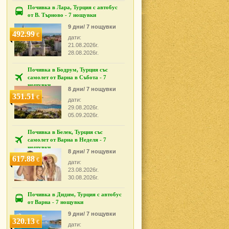
Почивка в Лара, Турция с автобус
от В. Търново - 7 нощувки
9 дни/ 7 нощувки
492.99
€
дати:
21.08.2026г.
28.08.2026г.
Почивка в Бодрум, Турция със
самолет от Варна в Събота - 7
нощувки
8 дни/ 7 нощувки
351.51
€
дати:
29.08.2026г.
05.09.2026г.
Почивка в Белек, Турция със
самолет от Варна в Неделя - 7
нощувки
8 дни/ 7 нощувки
617.88
€
дати:
23.08.2026г.
30.08.2026г.
Почивка в Дидим, Турция с автобус
от Варна - 7 нощувки
9 дни/ 7 нощувки
320.13
€
дати: