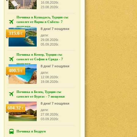
16.08.2026г.
23.08.2026г.
Почивка в Кушадасъ, Турция със
самолет от Варна в Събота- 7
нощувки
8 дни/ 7 нощувки
315.6
€
дати:
29.08.2026г.
05.09.2026г.
Почивка в Кемер, Турция със
самолет от София в Сряда - 7
нощувки
8 дни/ 7 нощувки
400.5
€
дати:
12.08.2026г.
19.08.2026г.
Почивка в Белек, Турция със
самолет от Бургас - 7 нощувки
8 дни/ 7 нощувки
604.32
€
дати:
27.08.2026г.
03.09.2026г.
Почивка в Бодрум