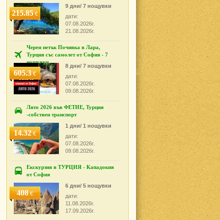
9 дни/ 7 нощувки
215.85
€
дати:
07.08.2026г.
21.08.2026г.
Черен петък Почивка в Лара,
Турция със самолет от София - 7
нощувки
8 дни/ 7 нощувки
605.3
€
дати:
07.08.2026г.
09.08.2026г.
Лято 2026 във ФЕТИЕ, Турция
-собствен транспорт
1 дни/ 1 нощувки
14.32
€
дати:
07.08.2026г.
09.08.2026г.
Екскурзия в ТУРЦИЯ - Кападокия
от София
6 дни/ 5 нощувки
408
€
дати:
11.08.2026г.
17.09.2026г.