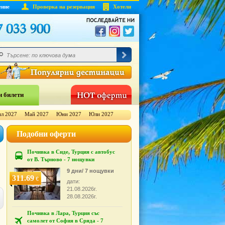
ение
Проверка на резервация
Хотели
 билети
л 2027
Май 2027
Юни 2027
Юли 2027
Подобни оферти
Почивка в Сиде, Турция с автобус
от В. Търново - 7 нощувки
9 дни/ 7 нощувки
311.69
€
дати:
21.08.2026г.
28.08.2026г.
Почивка в Лара, Турция със
самолет от София в Сряда - 7