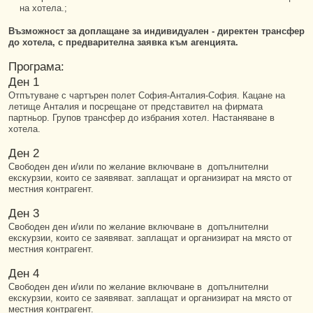
на хотела.;
Възможност за доплащане за индивидуален - директен трансфер
до хотела, с предварителна заявка към агенцията.
Програма:
Ден 1
Отпътуване с чартърен полет София-Анталия-София. Кацане на
летище Анталия и посрещане от представител на фирмата
партньор. Групов трансфер до избрания хотел. Настаняване в
хотела.
Ден 2
Свободен ден и/или по желание включване в допълнителни
екскурзии, които се заявяват. заплащат и организират на място от
местния контрагент.
Ден 3
Свободен ден и/или по желание включване в допълнителни
екскурзии, които се заявяват. заплащат и организират на място от
местния контрагент.
Ден 4
Свободен ден и/или по желание включване в допълнителни
екскурзии, които се заявяват. заплащат и организират на място от
местния контрагент.