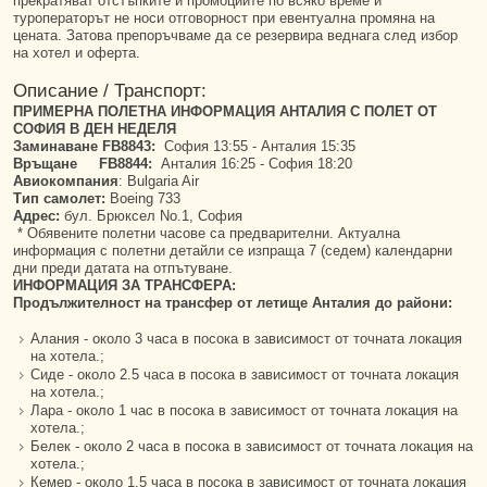
прекратяват отстъпките и промоциите по всяко време и
туроператорът не носи отговорност при евентуална промяна на
цената. Затова препоръчваме да се резервира веднага след избор
на хотел и оферта.
Описание / Транспорт:
ПРИМЕРНА ПОЛЕТНА ИНФОРМАЦИЯ АНТАЛИЯ С ПОЛЕТ ОТ
СОФИЯ В ДЕН НЕДЕЛЯ
Заминаване FB8843:
София 13:55 - Анталия 15:35
Връщане FB8844:
Анталия 16:25 - София 18:20
Авиокомпания
: Bulgaria Air
Тип самолет:
Boeing 733
Адрес:
бул. Брюксел No.1, София
* Обявените полетни часове са предварителни. Актуална
информация с полетни детайли се изпраща 7 (седем) календарни
дни преди датата на отпътуване.
ИНФОРМАЦИЯ ЗА ТРАНСФЕРА:
Продължителност на трансфер от летище Анталия до райони:
Алания - около 3 часа в посока в зависимост от точната локация
на хотела.;
Сиде - около 2.5 часа в посока в зависимост от точната локация
на хотела.;
Лара - около 1 час в посока в зависимост от точната локация на
хотела.;
Белек - около 2 часа в посока в зависимост от точната локация на
хотела.;
Кемер - около 1.5 часа в посока в зависимост от точната локация