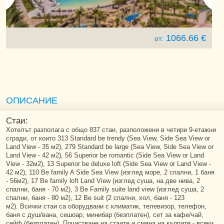
1066.66 €
от:
ОПИСАНИЕ
Стаи:
Хотелът разполага с общо 837 стаи, разположени в четири 9-етажни
сгради, от които 313 Standard be trendy (Sea View, Side Sea View or
Land View - 35 м2), 279 Standard be large (Sea View, Side Sea View or
Land View - 42 м2), 56 Superior be romantic (Side Sea View or Land
View - 32м2), 13 Superior be deluxe loft (Side Sea View or Land View -
42 м2), 110 Be family A Side Sea View (изглед море, 2 спални, 1 баня
- 56м2), 17 Be family loft Land View (изглед суша, на две нива, 2
спални, баня - 70 м2), 3 Be Family suite land view (изглед суша, 2
спални, баня - 80 м2), 12 Be suit (2 спални, хол, баня - 123
м2). Всички стаи са оборудвани с климатик, телевизор, телефон,
баня с душ/вана, сешоар, минибар (безплатен), сет за кафе/чай,
сейф (безплатен). Почистване на стаите и смяна на кърпите - всеки