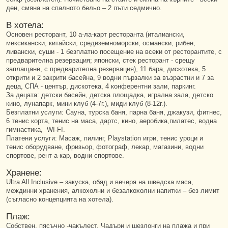
ден, смяна на спалното бельо – 2 пъти седмично.
В хотела:
Основен ресторант, 10 а-ла-карт ресторанта (италиански,
мексикански, китайски, средиземноморски, османски, рибен,
ливански, суши - 1 безплатно посещение на всеки от ресторантите, с
предварителна резервация; японски, стек ресторант - срещу
заплащане, с предварителна резервация), 11 бара, дискотека, 5
открити и 2 закрити басейна, 9 водни пързалки за възрастни и 7 за
деца, СПА - център, дискотека, 4 конферентни зали, паркинг.
За децата: детски басейн, детска площадка, игрална зала, детско
кино, лунапарк, мини клуб (4-7г.), миди клуб (8-12г.).
Безплатни услуги: Сауна, турска баня, парна баня, джакузи, фитнес,
6 тенис корта, тенис на маса, дартс, кино, аеробика,пилатес, водна
гимнастика, WI-FI.
Платени услуги: Масаж, пилинг, Playstation игри, тенис уроци и
тенис оборудване, фризьор, фотограф, лекар, магазини, водни
спортове, рент-а-кар, водни спортове.
Хранене:
Ultra All Inclusive – закуска, обяд и вечеря на шведска маса,
междинни хранения, алкохолни и безалкохолни напитки – без лимит
(съгласно концепцията на хотела).
Плаж:
Собствен, пясъчно -чакълест. Чадъри и шезлонги на плажа и при