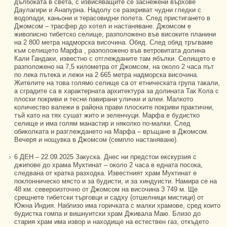
дълбоката в света, с извисяващите се заснежени върхове
Даулагири и Анапурна. Надолу се разкриват чудни гледки с
водопади, каньони и терасовидни полета. След пристигането в
Джомсом – трасфер до хотел и настаняване. Джомсом е
живописно тибетско селище, разположено във високите планини
на 2 800 метра надморска височина. Обяд. След обяд тръгваме
към селището Марфа , разположено във ветровитата долина
Кали Гандаки, известно с отглежданите там ябълки. Селището е
разположено на 7,5 километра от Джомсом, на около 2 часа път
по лека пътека и лежи на 2 665 метра надморска височина.
Жителите на това голямо селище са от етническата група такали,
а сградите са в характерната архитектура за долината Так Кола с
плоски покриви и тесни павирани улички и алеи. Малкото
количество валежи в района прави плоските покриви практични,
тъй като на тях сушат жито и зеленчуци. Марфа е будистко
селище и има голям манастир и няколко по-малки. След
обиколката и разглеждането на Марфа – връщане в Джомсом.
Вечеря и нощувка в Джомсом (семпло настаняване).
6 ДЕН – 22.09.2025 Закуска. Днес ни предстои екскурзия с
джипове до храма Муктинат – около 2 часа в едната посока,
следвана от кратка разходка. Известният храм Муктинат е
поклонническо място и за будисти, и за хиндуисти. Намира се на
48 км. североизточно от Джомсом на височина 3 749 м. Ще
срещнете тибетски търговци и садху (отшелници мистици) от
Южна Индия. Наблизо има горичката с малки храмове, сред които
будистка гомпа и вишнуитски храм Дживала Маю. Близо до
стария храм има извор и находище на естествен газ, откъдето