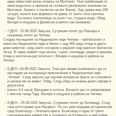
идва известния вечен пламък на Муктинат. Тази комбинация от
земя-вода-огън е причина за голямото религиозно значение на
Муктинат. Храмът е посветен на бог Вишну. Зад храма има 108
чучура, излети във формата на крава, от които тече светена
вода. Тук много поклонници се къпят със студена вода. Обяд.
Вечеря и нощувка в Джомсом (семпло настаняване).
7 ДЕН - 23.09.2025 Закуска. Сутрешен полет до Покхара и
свързващ полет до Читван.
Следва посещение на Национален парк Читван – най-богатият и
известен Национален парк в Непал с над 460 вида птици и други
диви животни, сред които носорози и редкият вид кралски бенгалски
тигър. В парка живеят още мечки, сърни, леопарди, редки и красиви
птици и екзотична растителност. Вечеря и нощувка в района на
Читван.
8 ДЕН –24.09.2025 Закуска. Този ден имаме възможност да се
насладим на вълнуващи приключения в Националния парк
„Читван”. След закуска ще научим интересни факти за слоновете
и начина им на живот. Обяд. След обяд ни очаква джип сафари в
джунглата
(около 3-4 часа). Връщане в хотела. Вечерта ще се забавляваме
с местни танци Тару. Вечеря и нощувка в района на Читван.
9 ДЕН – 25.09.2025 Закуска. Сутрешен полет до Катманду. След
това отпътуваме към Нагаркот. По път разглеждаме историческия
град Бхактапур – Златната врата. Бхактапур е едно от трите
средновековни княжества в долината на Катманду и най-добре