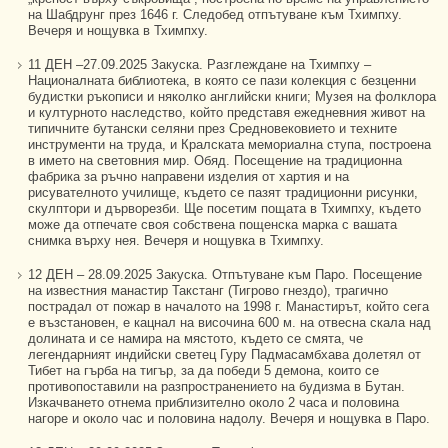
на Шабдрунг през 1646 г. Следобед отпътуване към Тхимпху.
Вечеря и нощувка в Тхимпху.
11 ДЕН –27.09.2025 Закуска. Разглеждане на Тхимпху –
Националната библиотека, в която се пази колекция с безценни
будистки ръкописи и няколко английски книги; Музея на фолклора
и културното наследство, който представя ежедневния живот на
типичните бутански селяни през Средновековието и техните
инструменти на труда, и Кралската мемориална ступа, построена
в името на световния мир. Обяд. Посещение на традиционна
фабрика за ръчно направени изделия от хартия и на
рисувателното училище, където се пазят традиционни рисунки,
скулптори и дърворезби. Ще посетим пощата в Тхимпху, където
може да отпечате своя собствена пощенска марка с вашата
снимка върху нея. Вечеря и нощувка в Тхимпху.
12 ДЕН – 28.09.2025 Закуска. Отпътуване към Паро. Посещение
на известния манастир Такстанг (Тигрово гнездо), трагично
пострадал от пожар в началото на 1998 г. Манастирът, който сега
е възстановен, е кацнал на височина 600 м. на отвесна скала над
долината и се намира на мястото, където се смята, че
легендарният индийски светец Гуру Падмасамбхава долетял от
Тибет на гърба на тигър, за да победи 5 демона, които се
противопоставили на разпространението на будизма в Бутан.
Изкачването отнема приблизително около 2 часа и половина
нагоре и около час и половина надолу. Вечеря и нощувка в Паро.