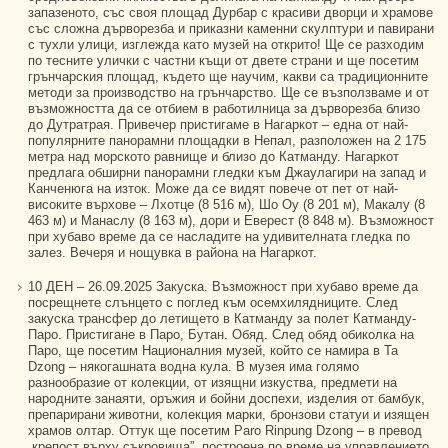
запазеното, със своя площад Дурбар с красиви дворци и храмове
със сложна дърворезба и приказни каменни скулптури и павирани
с тухли улици, изглежда като музей на открито! Ще се разходим
по тесните улички с частни къщи от двете страни и ще посетим
грънчарския площад, където ще научим, какви са традиционните
методи за производство на грънчарство. Ще се възползваме и от
възможността да се отбием в работилница за дърворезба близо
до Дутратрая. Привечер пристигаме в Нагаркот – една от най-
популярните панорамни площадки в Непал, разположен на 2 175
метра над морското равнище и близо до Катманду. Нагаркот
предлага обширни панорамни гледки към Джаулагири на запад и
Канченюга на изток. Може да се видят повече от пет от най-
високите върхове – Лхотце (8 516 м), Шо Оу (8 201 м), Макалу (8
463 м) и Манаслу (8 163 м), дори и Еверест (8 848 м). Възможност
при хубаво време да се насладите на удивителната гледка по
залез. Вечеря и нощувка в района на Нагаркот.
10 ДЕН – 26.09.2025 Закуска. Възможност при хубаво време да
посрещнете слънцето с поглед към осемхилядниците. След
закуска трансфер до летището в Катманду за полет Катманду-
Паро. Пристигане в Паро, Бутан. Обяд. След обяд обиколка на
Паро, ще посетим Националния музей, който се намира в Ta
Dzong – някогашната водна кула. В музея има голямо
разнообразие от колекции, от изящни изкуства, предмети на
народните занаяти, оръжия и бойни доспехи, изделия от бамбук,
препарирани животни, колекция марки, бронзови статуи и изящен
храмов олтар. Оттук ще посетим Paro Rinpung Dzong – в превод
„крепост върху съкровища”, построена по време на управлението