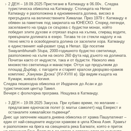
2 ДЕН – 18.09.2025 Пристигане в Катманду в 06.00ч.. Следва
туристическа обиколка на Катманду. Столицата на Непал
Катманду е разположена в едноименната долина, високо в
прегръдката на величествените Хималаи. През 1979 г. Катманду е
обявен за паметник под закрилата на ЮНЕСКО. Според легенди,
заселването на града се свързва с будистки монах, който
победил злите духове и отрязал върха на хълма, спиращ водите,
превърнали долината в езеро. Тогава те се стекли надолу и на
тяхно място в освободената долина се заселили хора. Катманду
е единственият най-развит град в Непал. Ще посетим
Swayambhunath Stupa, 2000-годишното будистко светилище,
разположено на хълм на около 260 фута над дъното на долината.
Почитан както от индуисти, така и от будисти. Наоколо има
множество светилища и манастири. Оттук ще продължим до
площад Дърбар, с пагодите и старият кралски дворцово-храмов
комплекс „Хануман Дхока” (ХV-XVIII в). Ще видим къщата на
Кумари, живата богиня.
Следва пешеходна обиколка от Индрачок до Асан и до
туристическия център Тамел.
Вечеря с фолклорна програма. Нощувка в Катманду.
3 ДЕН – 19.09.2025 Закуска. При хубаво време, по желание –
предлагаме едночасов полет (с малък самолет) над Еверест и
останалите хималайски първенци*.
Днес ще започнем нашата дневна обиколка от храма Пашупатинат –
един от най-свещените индуски храмове в цяла Южна Азия. Храмът
е разположен на брега на свещената река Багмати, която е приток