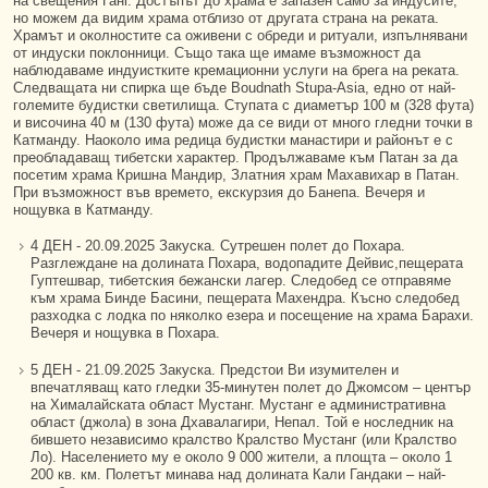
на свещения Ганг. Достъпът до храма е запазен само за индусите,
но можем да видим храма отблизо от другата страна на реката.
Храмът и околностите са оживени с обреди и ритуали, изпълнявани
от индуски поклонници. Също така ще имаме възможност да
наблюдаваме индуистките кремационни услуги на брега на реката.
Следващата ни спирка ще бъде Boudnath Stupa-Asia, едно от най-
големите будистки светилища. Ступата с диаметър 100 м (328 фута)
и височина 40 м (130 фута) може да се види от много гледни точки в
Катманду. Наоколо има редица будистки манастири и районът е с
преобладаващ тибетски характер. Продължаваме към Патан за да
посетим храма Кришна Мандир, Златния храм Махавихар в Патан.
При възможност във времето, екскурзия до Банепа. Вечеря и
нощувка в Катманду.
4 ДЕН - 20.09.2025 Закуска. Сутрешен полет до Похара.
Разглеждане на долината Похара, водопадите Дейвис,пещерата
Гуптешвар, тибетския бежански лагер. Следобед се отправяме
към храма Бинде Басини, пещерата Махендра. Късно следобед
разходка с лодка по няколко езера и посещение на храма Барахи.
Вечеря и нощувка в Похара.
5 ДЕН - 21.09.2025 Закуска. Предстои Ви изумителен и
впечатляващ като гледки 35-минутен полет до Джомсом – център
на Хималайската област Мустанг. Мустанг е административна
област (джола) в зона Дхавалагири, Непал. Той е носледник на
бившето независимо кралство Кралство Мустанг (или Кралство
Ло). Населението му е около 9 000 жители, а площта – около 1
200 кв. км. Полетът минава над долината Кали Гандаки – най-