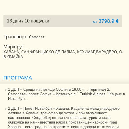
3798.9 €
13 дни / 10 нощувки
от
Транспорт:
Самолет
Маршрут:
ХАВАНА, САН ФРАНЦИСКО ДЕ ПАЛМА, КОХИМАР,ВАРАДЕРО, О-
В ЯМАЙКА
ПРОГРАМА
1 ДЕН – Среща на летище София в 19.00 ч. , Терминал 2.
Самолетен полет София – Истанбул с ‘’ Тurkish Airlines ’’ Кацане в
Истанбул.
2 ДЕН – Полет Истанбул – Хавана. Кацане на международното
летище в Хавана, трансфер до хотел и при възможност
настаняване. След обяд ще започне нашата туристическа
обиколка на най-известния някога пристанищен карибски град
Хавана – сега град на контрастите: пищни дворци от отминали