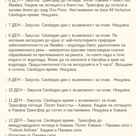
6 ДЕН – Закуска. Трансфер до летище, полет Хавана – Кингстън,
Ямайка. Кацане на летището в Кингстън. Трансфер до хотела в
залива близо до град Очо Риос. Настаняване на база All Inclusive.
Свободно време. Нощувка.
7 ДЕН – Закуска. Свободен ден с възможност за плаж. Нощувка.
8 ДЕН – Закуска. Свободен ден с възможност за плаж. По
желание екскурзия до една от най-популярните природни
забележителности на Ямайка – водопада Dann, разположен на
едноименната река – невероятно красиви терасовидни скални
образования по протежението на реката , по които пада и тече
водата от водопада. Може да се изкъпете в басейна в края на
водопада. Продължителността на екскурзията е 5 часа*. Връщане
в хотела. Свободно време. Нощувка.
9 ДЕН – Закуска. Свободен ден с възможност за плаж . Нощувка.
10 ДЕН – Закуска Свободен ден с възможност за плаж. Нощувка
11 ДЕН – Закуска. Свободно време с възможност за плаж.
Трансфер летище. Полет Кингстън – Хавана. Кацане на летището
в Хавана.Трансфер до хотел и настаняване. Нощувка в Хавана.
12 ДЕН – Закуска. Свободно време . Трансфер до
международното летище в Хавана. Полет Хавана – Панама сити с
“Turkish Airlines”. Кацане в Панама сити.
Излитане от Панама сити.