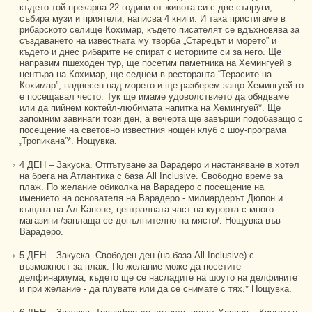
където той прекарва 22 години от живота си с две съпруги,
събира музи и приятели, написва 4 книги. И така пристигаме в
рибарското селище Кохимар, където писателят се вдъхновява за
създаването на известната му творба „Старецът и морето” и
където и днес рибарите не спират с историите си за него. Ще
направим пшеходен тур, ще посетим паметника на Хемингуей в
центъра на Кохимар, ще седнем в ресторанта “Терасите на
Кохимар”, надвесен над морето и ще разберем защо Хемингуей го
е посещавал често. Тук ще имаме удоволствието да обядваме
или да пийнем коктейл-любимата напитка на Хемингуей*. Ще
запомним завинаги този ден, а вечерта ще завърши подобаващо с
посещение на световно известния нощен клуб с шоу-програма
„Тропикана”*. Нощувка.
4 ДЕН – Закуска. Отпътуване за Варадеро и настаняване в хотел
на брега на Атлантика с база All Inclusive. Свободно време за
плаж. По желание обиколка на Варадеро с посещение на
имението на основателя на Варадеро - милиардерът Дюпон и
къщата на Ал Капоне, централната част на курорта с много
магазини /заплаща се допълнително на място/. Нощувка във
Варадеро.
5 ДЕН – Закуска. Свободен ден (на база All Inclusive) с
възможност за плаж. По желание може да посетите
делфинариума, където ще се насладите на шоуто на делфините
и при желание - да плувате или да се снимате с тях.* Нощувка.