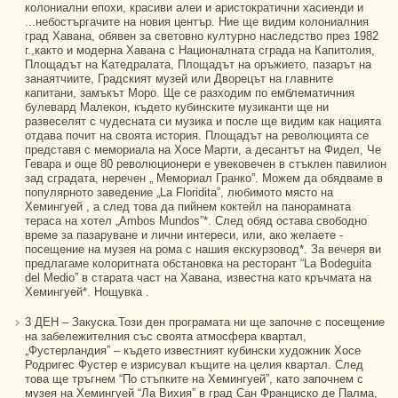
колониални епохи, красиви алеи и аристократични хасиенди и
...небостъргачите на новия център. Ние ще видим колониалния
град Хавана, обявен за световно културно наследство през 1982
г.,както и модерна Хавана с Националната сграда на Капитолия,
Площадът на Катедралата, Площадът на оръжието, пазарът на
занаятчиите, Градският музей или Дворецът на главните
капитани, замъкът Моро. Ще се разходим по емблематичния
булевард Малекон, където кубинските музиканти ще ни
развеселят с чудесната си музика и после ще видим как нацията
отдава почит на своята история. Площадът на революцията се
представя с мемориала на Хосе Марти, а десантът на Фидел, Че
Гевара и още 80 революционери е увековечен в стъклен павилион
зад сградата, неречен „ Мемориал Гранко”. Можем да обядваме в
популярното заведение „La Floridita”, любимото място на
Хемингуей , а след това да пийнем коктейл на панорамната
тераса на хотел „Ambos Mundos”*. След обяд остава свободно
време за пазаруване и лични интереси, или, ако желаете -
посещение на музея на рома с нашия екскурзовод*. За вечеря ви
предлагаме колоритната обстановка на ресторант “La Bodeguita
del Medio” в старата част на Хавана, известна като кръчмата на
Хемингуей*. Нощувка .
3 ДЕН – Закуска.Този ден програмата ни ще започне с посещение
на забележителния със своята атмосфера квартал,
„Фустерландия” – където известният кубински художник Хосе
Родригес Фустер е изрисувал къщите на целия квартал. След
това ще тръгнем “По стъпките на Хемингуей”, като започнем с
музея на Хемингуей “Ла Вихия” в град Сан Франциско де Палма,