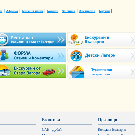
|
|
|
|
|
|
|
ия
Африка
Близкия изток
Кариби
Америка
Австралия
Круизи
Туристически
застраховки
Екзотика
Празници
ОАЕ - Дубай
Коледа в България