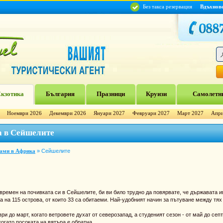
Без такса резервация
Вдъхнов
кзотика
България
Празници
Круизи
Самолетни
Ноември 2026
Декември 2026
Януари 2027
Февруари 2027
Март 2027
Апри
а в Сейшелите
рами в Африка
»
Сейшелите
времен на почивката си в Сейшелите, би ви било трудно да повярвате, че държавата
 на 115 острова, от които 33 са обитаеми. Най-удобният начин за пътуване между тях
и до март, когато ветровете духат от северозапад, а студеният сезон - от май до септ
когато посоката на вятъра е обратна.