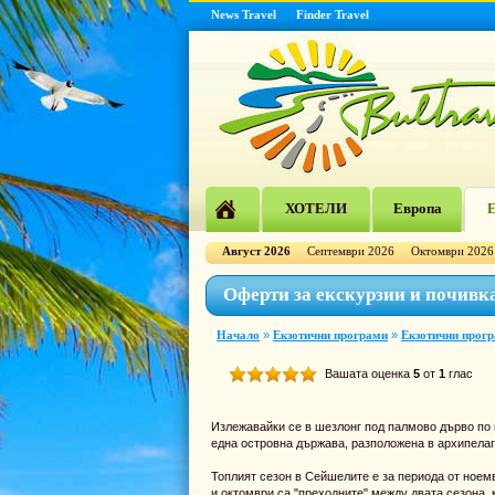
News Travel
Finder Travel
ХОТЕЛИ
Европа
Е
Август 2026
Септември 2026
Октомври 2026
Оферти за екскурзии и почивк
Начало
»
Екзотични програми
»
Екзотични прог
Вашата оценка
5
от
1
глас
Излежавайки се в шезлонг под палмово дърво по 
една островна държава, разположена в архипелага
Топлият сезон в Сейшелите е за периода от ноемвр
и октомври са "преходните" между двата сезона, 