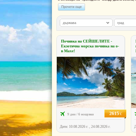
Прочети още
Почивка на СЕЙШЕЛИТЕ -
Екзотична морска почивка на о-
в Махе!
2615
€
9 дни / 6 нощувки
Дати: 10.08.2026 г. , 24.08.2026 г.
Д