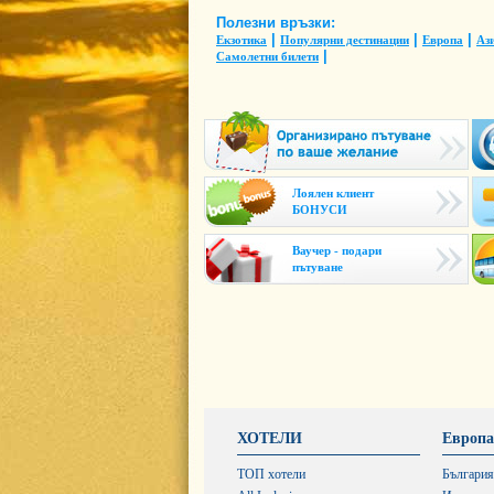
Полезни връзки:
|
|
|
Екзотика
Популярни дестинации
Европа
Аз
|
Самолетни билети
Лоялен клиент
БОНУСИ
Ваучер - подари
пътуване
ХОТЕЛИ
Европа
ТОП хотели
България