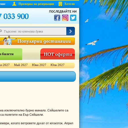
ение
Проверка на резервация
Хотели
 билети
л 2027
Май 2027
Юни 2027
Юли 2027
 има изключително бурно минало. Сейшелите са
 са полетите на Еър Сейшели.
ември, когато ветровете духат от югоизток. Април