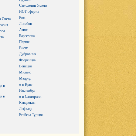
Самолетни билети
HOT оферти
Рим
о Света
Лисабон
гария
Атина
опа
Барселона
ета
Париж
Виена
Дубровник
Флоренциа
Венеция
Милано
Мадрид
о-в Крит
и в
Инстанбул
и в
о-в Санторини
Кападокия
Лефкада
Егейска Турция