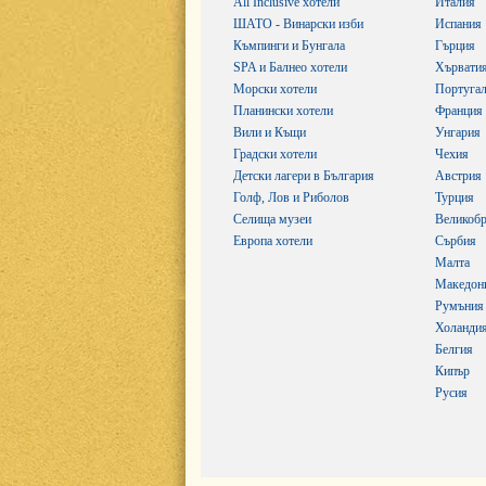
All Inclusive хотели
Италия
ШАТО - Винарски изби
Испания
Къмпинги и Бунгала
Гърция
SPA и Балнео хотели
Хървати
Морски хотели
Португа
Планински хотели
Франция
Вили и Къщи
Унгария
Градски хотели
Чехия
Детски лагери в България
Австрия
Голф, Лов и Риболов
Турция
Селища музеи
Великобр
Европа хотели
Сърбия
Малта
Македон
Румъния
Холанди
Белгия
Кипър
Русия