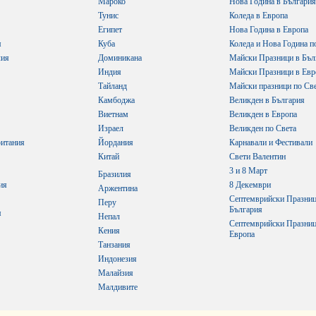
Мароко
Нова Година в България
Тунис
Коледа в Европа
Египет
Нова Година в Европа
я
Куба
Коледа и Нова Година п
лия
Доминикана
Майски Празници в Бъл
Индия
Майски Празници в Евр
Тайланд
Майски празници по Св
Камбоджа
Великден в България
Виетнам
Великден в Европа
Израел
Великден по Света
итания
Йордания
Карнавали и Фестивали
Китай
Свети Валентин
3 и 8 Март
Бразилия
ия
8 Декември
Аржентина
Септемврийски Празниц
Перу
България
я
Непал
Септемврийски Празниц
Кения
Европа
Танзания
Индонезия
Малайзия
Малдивите