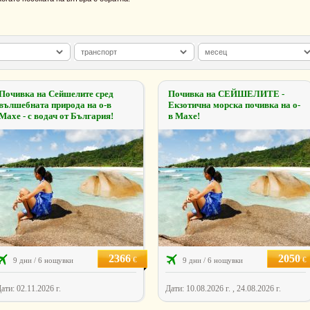
Почивка на Сейшелите сред
Почивка на СЕЙШЕЛИТЕ -
вълшебната природа на о-в
Екзотична морска почивка на о-
Махе - с водач от България!
в Махе!
2366
2050
€
€
9 дни / 6 нощувки
9 дни / 6 нощувки
ати: 02.11.2026 г.
Дати: 10.08.2026 г. , 24.08.2026 г.