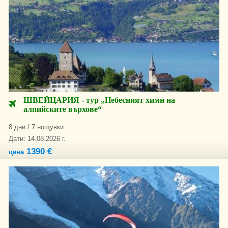
ШВЕЙЦАРИЯ - тур „Небесният химн на
алпийските върхове“
8 дни / 7 нощувки
Дати: 14.08.2026 г.
1390 €
цена