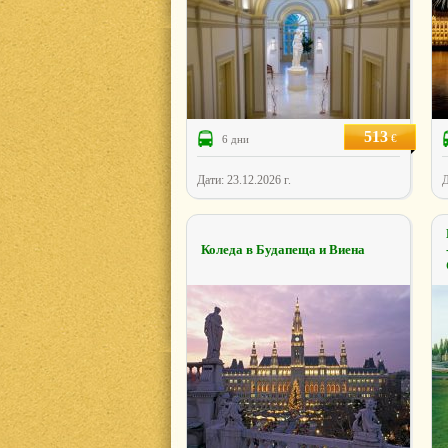
513
€
6 дни
Дати: 23.12.2026 г.
Д
Коледа в Будапеща и Виена