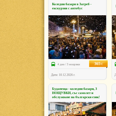
Коледни базари в Загреб -
екскурзия с автобус
365
€
4 дни / 3 нощувки
Дати: 10.12.2026 г.
Д
Будапеща - коледни базари, 3
НОЩУВКИ, със самолет и
обслужване на български език!