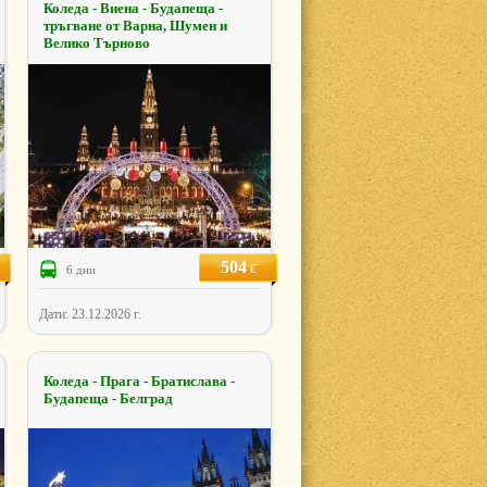
Коледа - Виена - Будапеща -
тръгване от Варна, Шумен и
Велико Търново
504
€
6 дни
Дати: 23.12.2026 г.
Коледа - Прага - Братислава -
Будапеща - Белград