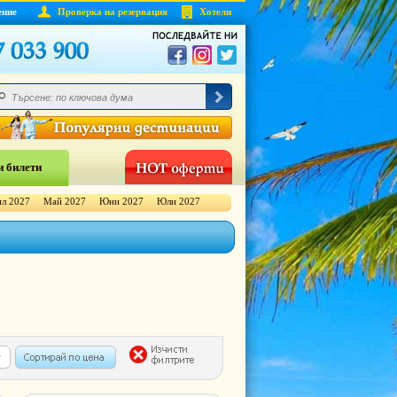
ение
Проверка на резервация
Хотели
 билети
л 2027
Май 2027
Юни 2027
Юли 2027