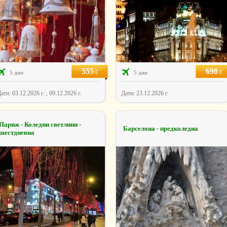
555
698
€
€
5 дни
5 дни
ати: 03.12.2026 г. , 09.12.2026 г.
Дати: 23.12.2026 г.
Париж - Коледни светлини -
Барселона - предколедна
шестдневна