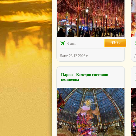
930
€
6 дни
Дати: 23.12.2026 г.
Д
Париж - Коледни светлини -
петдневна