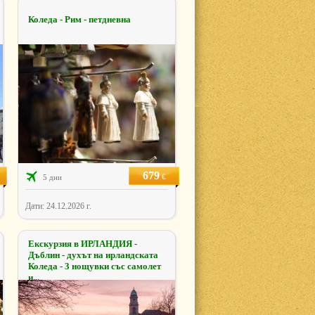
Коледа - Рим - петдневна
679
€
5 дни
Дати: 24.12.2026 г.
Екскурзия в ИРЛАНДИЯ -
Дъблин - духът на ирландската
Коледа - 3 нощувки със самолет
и...