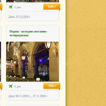
646
€
5 дни
Дати: 23.12.2026 г.
Париж - коледни светлини -
четиридневна
788
€
4 дни
Дати: 06.11.2026 г. , 27.11.2026 г.