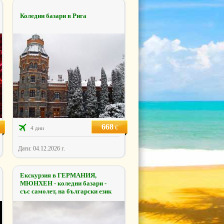
Коледни базари в Рига
668
€
4 дни
Дати: 04.12.2026 г.
Екскурзия в ГЕРМАНИЯ,
МЮНХЕН - коледни базари -
със самолет, на български език