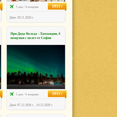
1911
€
5 дни / 4 нощувки
Дати: 30.11.2026 г.
При Дядо Коледа - Лапландия, 4
нощувки с полет от София
1911
€
5 дни / 4 нощувки
Дати: 07.12.2026 г. , 14.12.2026 г.