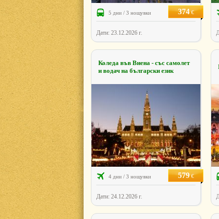
374
€
5 дни / 3 нощувки
Дати: 23.12.2026 г.
Д
Коледа във Виена - със самолет
и водач на български език
579
€
4 дни / 3 нощувки
Дати: 24.12.2026 г.
Д