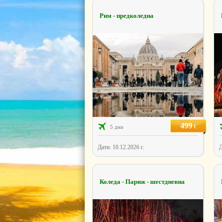
Рим - предколедна
499
€
5 дни
Дати: 10.12.2026 г.
Д
Коледа - Париж - шестдневна