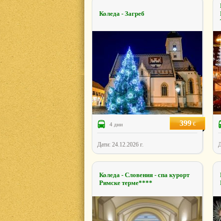
Коледа - Загреб
399
€
4 дни
Дати: 24.12.2026 г.
Д
Коледа - Словения - спа курорт
Римске терме****