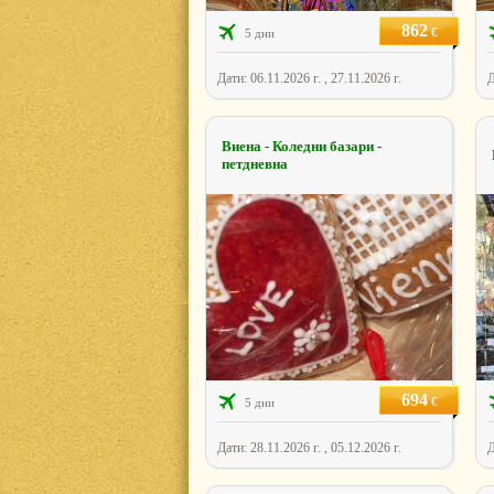
862
€
5 дни
Дати: 06.11.2026 г. , 27.11.2026 г.
Д
Виена - Коледни базари -
петдневна
694
€
5 дни
Дати: 28.11.2026 г. , 05.12.2026 г.
Д