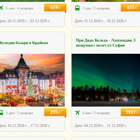
619
155
€
€
5 дни / 4 нощувки
3 дни / 2 нощувки
ати: 26.11.2026 г. , 03.12.2026 г.
Дати: 11.12.2026 г. , 18.12.2026 г.
При Дядо Коледа - Лапландия, 3
Коледни базари в Крайова
нощувки с полет от София
255
1911
€
€
3 дни / 2 нощувки
4 дни / 3 нощувки
ати: 10.12.2026 г. , 17.12.2026 г.
Дати: 04.12.2026 г. , 11.12.2026 г.