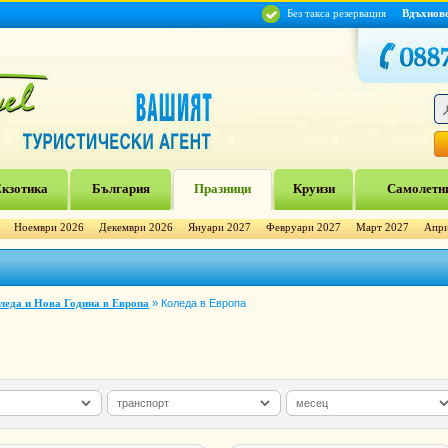
Без такса резервация
Вдъхнов
кзотика
България
Празници
Круизи
Самолетни
Ноември 2026
Декември 2026
Януари 2027
Февруари 2027
Март 2027
Апри
леда и Нова Година в Европа
»
Коледа в Европа