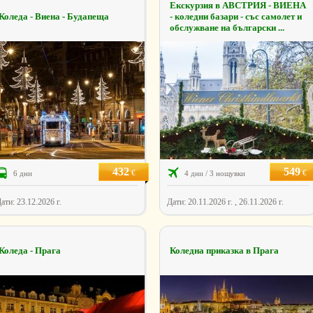
Екскурзия в АВСТРИЯ - ВИЕНА
Коледа - Виена - Будапеща
- коледни базари - със самолет и
обслужване на български ...
432
549
€
€
6 дни
4 дни / 3 нощувки
ати: 23.12.2026 г.
Дати: 20.11.2026 г. , 26.11.2026 г.
Коледа - Прага
Коледна приказка в Прага