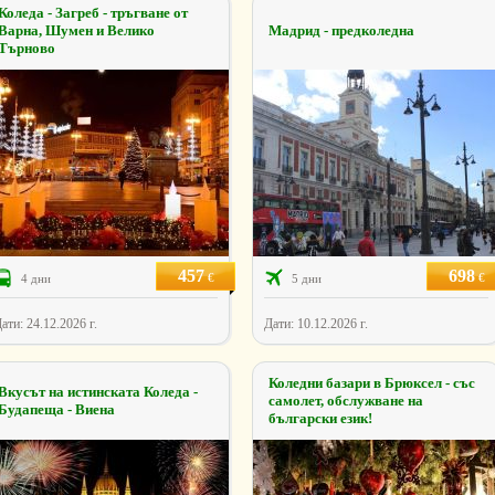
Коледа - Загреб - тръгване от
Варна, Шумен и Велико
Мадрид - предколедна
Търново
457
698
€
€
4 дни
5 дни
ати: 24.12.2026 г.
Дати: 10.12.2026 г.
Коледни базари в Брюксел - със
Вкусът на истинската Коледа -
самолет, обслужване на
Будапеща - Виена
български език!