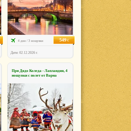
549
€
4 дни / 3 нощувки
Дати: 02.12.2026 г.
При Дядо Коледа - Лапландия, 4
нощувки с полет от Варна