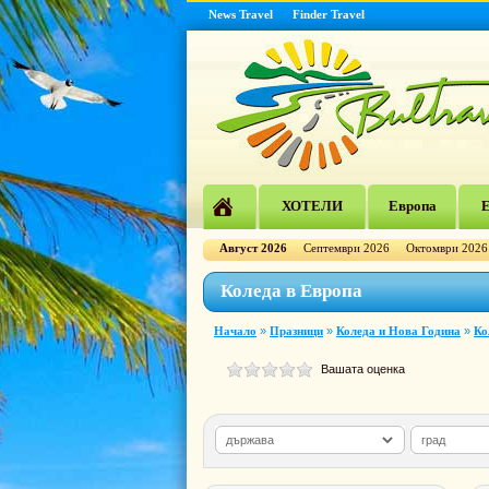
News Travel
Finder Travel
ХОТЕЛИ
Европа
Е
Август 2026
Септември 2026
Октомври 2026
Коледа в Европа
Начало
»
Празници
»
Коледа и Нова Година
»
Ко
Вашата оценка