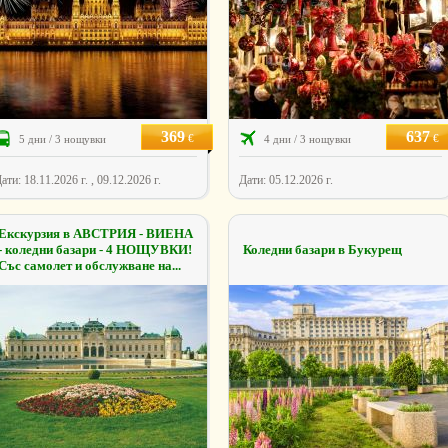
369
637
€
€
5 дни / 3 нощувки
4 дни / 3 нощувки
ати: 18.11.2026 г. , 09.12.2026 г.
Дати: 05.12.2026 г.
Екскурзия в АВСТРИЯ - ВИЕНА
- коледни базари - 4 НОЩУВКИ!
Коледни базари в Букурещ
Със самолет и обслужване на...