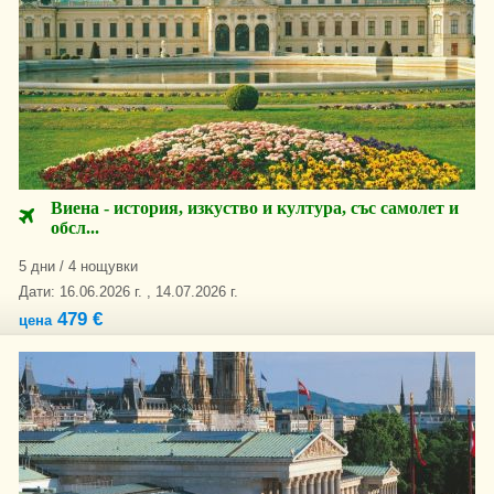
Виена - история, изкуство и култура, със самолет и
обсл...
5 дни / 4 нощувки
Дати: 16.06.2026 г. , 14.07.2026 г.
479 €
цена