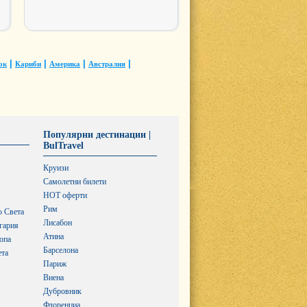
|
|
|
|
ок
Кариби
Америка
Австралия
Популярни дестинации |
BulTravel
Круизи
Самолетни билети
HOT оферти
Рим
о Света
Лисабон
гария
Атина
опа
Барселона
ета
Париж
Виена
Дубровник
Флоренциа