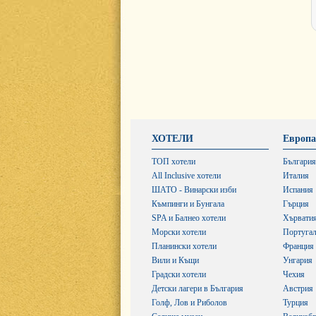
ХОТЕЛИ
Европа
ТОП хотели
България
All Inclusive хотели
Италия
ШАТО - Винарски изби
Испания
Къмпинги и Бунгала
Гърция
SPA и Балнео хотели
Хървати
Морски хотели
Португа
Планински хотели
Франция
Вили и Къщи
Унгария
Градски хотели
Чехия
Детски лагери в България
Австрия
Голф, Лов и Риболов
Турция