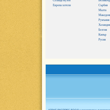
Селища музеи
Великобр
Европа хотели
Сърбия
Малта
Македон
Румъния
Холанди
Белгия
Кипър
Русия