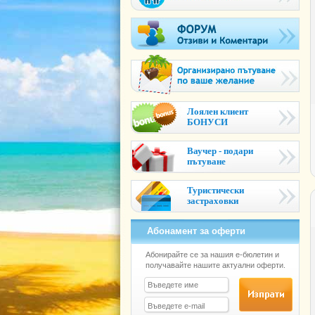
Лоялен клиент
БОНУСИ
Ваучер - подари
пътуване
Туристически
застраховки
Абонамент за оферти
Абонирайте се за нашия е-бюлетин и
получавайте нашите актуални оферти.