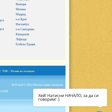
Венеция
Милано
Мадрид
о-в Крит
и в
Инстанбул
и в
о-в Санторини
Кападокия
Лефкада
Егейска Турция
|
ЧЗВ
|
Начин на плащане
BulTravel © 2012 Всички права запазени
N 5405
Хей! Натисни НАЧАЛО, за да си
говорим! :)