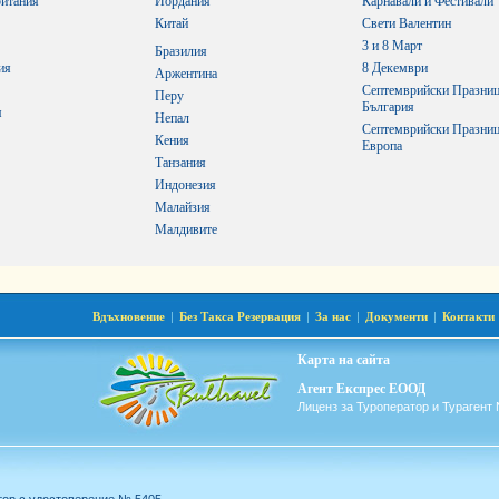
итания
Йордания
Карнавали и Фестивали
Китай
Свети Валентин
3 и 8 Март
Бразилия
ия
8 Декември
Аржентина
Септемврийски Празниц
Перу
България
я
Непал
Септемврийски Празниц
Кения
Европа
Танзания
Индонезия
Малайзия
Малдивите
Вдъхновение
|
Без Такса Резервация
|
За нас
|
Документи
|
Контакти
Карта на сайта
Агент Експрес ЕООД
Лиценз за Туроператор и Турагент 