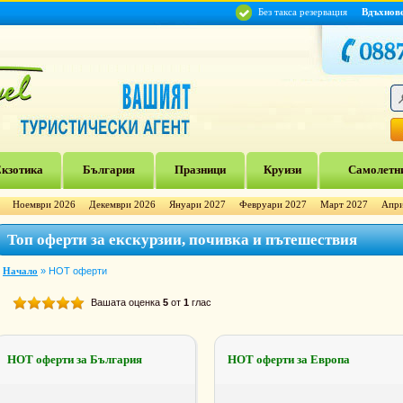
Без такса резервация
Вдъхнов
кзотика
България
Празници
Круизи
Самолетни
Ноември 2026
Декември 2026
Януари 2027
Февруари 2027
Март 2027
Апри
Топ оферти за екскурзии, почивка и пътешествия
Начало
»
HOT оферти
Вашата оценка
5
от
1
глас
НОТ оферти за България
НОТ оферти за Европа