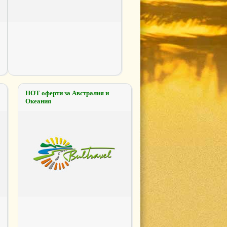
НОТ оферти за Австралия и
Океания