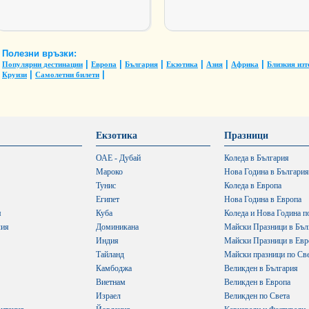
Полезни връзки:
|
|
|
|
|
|
Популярни дестинации
Европа
България
Екзотика
Азия
Африка
Близкия изт
|
|
Круизи
Самолетни билети
Екзотика
Празници
ОАЕ - Дубай
Коледа в България
Мароко
Нова Година в България
Тунис
Коледа в Европа
Египет
Нова Година в Европа
я
Куба
Коледа и Нова Година п
лия
Доминикана
Майски Празници в Бъл
Индия
Майски Празници в Евр
Тайланд
Майски празници по Св
Камбоджа
Великден в България
Виетнам
Великден в Европа
Израел
Великден по Света