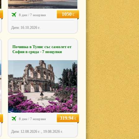
1050
€
8 дни / 7 нощувки
Дати: 16.10.2026 г.
Почивка в Тунис със самолет от
София в сряда - 7 нощувки
319.94
€
€
8 дни / 7 нощувки
Дати: 12.08.2026 г. , 19.08.2026 г.