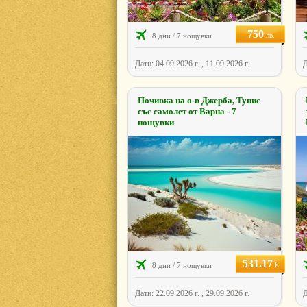
750
лв.
8 дни / 7 нощувки
Дати: 04.09.2026 г. , 11.09.2026 г.
Д
Почивка на о-в Джерба, Тунис
със самолет от Варна - 7
нощувки
531.17
€
8 дни / 7 нощувки
Дати: 22.09.2026 г. , 29.09.2026 г.
Д