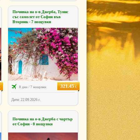
Почивка на о-в Джерба, Тунис
със самолет от София във
Вторник - 7 нощувки
321.45
€
€
8 дни / 7 нощувки
Дати: 22.09.2026 г.
Почивка на о-в Джерба с чартър
от София - 8 нощувки