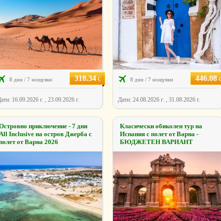
318.34
446.08
€
8 дни / 7 нощувки
8 дни / 7 нощувки
ати: 16.09.2026 г. , 23.09.2026 г.
Дати: 24.08.2026 г. , 31.08.2026 г.
Островно приключение - 7 дни
Класически обиколен тур на
All Inclusive на остров Джерба с
Испания с полет от Варна -
полет от Варна 2026
БЮДЖЕТЕН ВАРИАНТ