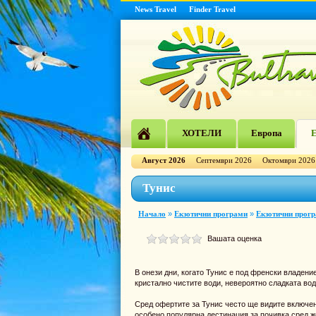
News Travel
Finder Travel
ХОТЕЛИ
Европа
Е
Август 2026
Септември 2026
Октомври 2026
Тунис
Начало
»
Екзотични програми
»
Екзотични прог
Вашата оценка
В онези дни, когато Тунис е под френски владени
кристално чистите води, невероятно сладката вода
Сред офертите за Тунис често ще видите включен
особено популярна дестинация за почивка сред же