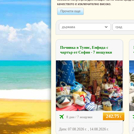
качеството е изключително високо.
Прочети още
Почивка в Тунис, Енфида с
чартър от София - 7 нощувки
242.75
€
8 дни / 7 нощувки
Дати: 07.08.2026 г. , 14.08.2026 г.
Д