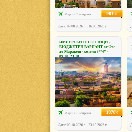
981
лв.
8 дни / 7 нощувки
Дати: 09.08.2026 г. , 16.08.2026 г.
Д
ИМПЕРСКИТЕ СТОЛИЦИ -
БЮДЖЕТЕН ВАРИАНТ от Фес
до Маракеш - хотели 3*/4* -
09.10, 23.10
1070
€
8 дни / 7 нощувки
Дати: 09.10.2026 г. , 23.10.2026 г.
Д