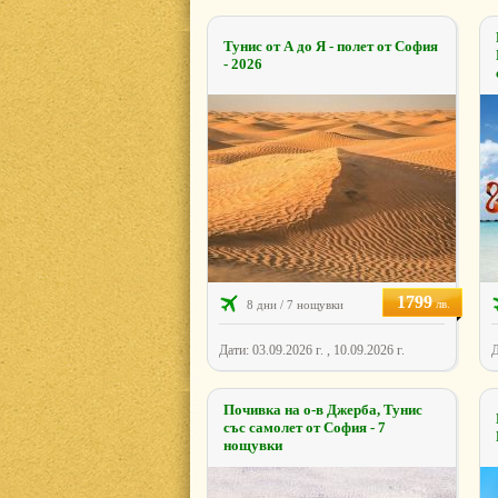
Тунис от А до Я - полет от София
- 2026
1799
лв.
8 дни / 7 нощувки
Дати: 03.09.2026 г. , 10.09.2026 г.
Д
Почивка на о-в Джерба, Тунис
със самолет от София - 7
нощувки