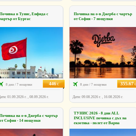
Почивка в Тунис, Енфида с
Почивка на о-в Джерба с чартър
чартър от Бургас
от София - 7 нощувки
446
355.67
€
8 дни / 7 нощувки
8 дни / 7 нощувки
ати: 01.09.2026 г. , 08.09.2026 г.
Дати: 09.08.2026 г. , 16.08.2026 г.
ТУНИС 2026 - 8 дни ALL
Почивка на о-в Джерба с чартър
INCLUSIVE почивка с дъх на
от София - 14 нощувки
екзотика - полет от Варна