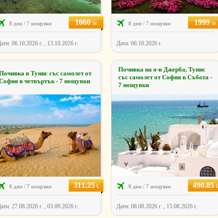
1060
1999
лв.
лв.
8 дни / 7 нощувки
8 дни / 7 нощувки
ати: 06.10.2026 г. , 13.10.2026 г.
Дати: 06.10.2026 г.
Почивка на о-в Джерба, Тунис
Почивка в Тунис със самолет от
със самолет от София в Събота -
София в четвъртък - 7 нощувки
7 нощувки
311.25
490.85
€
8 дни / 7 нощувки
8 дни / 7 нощувки
ати: 27.08.2026 г. , 03.09.2026 г.
Дати: 08.08.2026 г. , 15.08.2026 г.