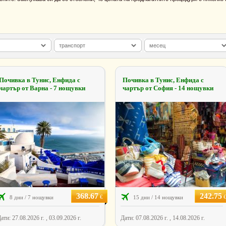
Почивка в Тунис, Енфида с
Почивка в Тунис, Енфида с
чартър от Варна - 7 нощувки
чартър от София - 14 нощувки
368.67
242.75
€
8 дни / 7 нощувки
15 дни / 14 нощувки
ати: 27.08.2026 г. , 03.09.2026 г.
Дати: 07.08.2026 г. , 14.08.2026 г.