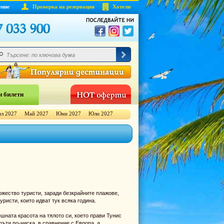
ение
Проверка на резервация
Хотели
 билети
л 2027
Май 2027
Юни 2027
Юли 2027
ножество туристи, заради безкрайните плажове,
ристи, които идват тук всяка година.
шната красота на тялото си, което прави Тунис
ъти по-ниска, в сравнение с Европа, а