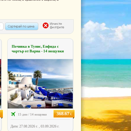
Почивка в Тунис, Енфида с
чартър от Варна - 14 нощувки
368.67
€
€
15 дни / 14 нощувки
Дати: 27.08.2026 г. , 03.09.2026 г.