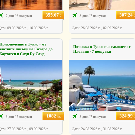
355.67
307.24
€
7 дни / 6 нощувки
8 дни / 7 нощувки
ати: 09.08.2026 г. , 16.08.2026 г.
Дати: 26.08.2026 г. , 02.09.2026 г.
Приключение в Тунис – от
Почивка в Тунис със самолет от
златните пясъци на Сахара до
Пловдив - 7 нощувки
Картаген и Сиди Бу Саид
1082
324.99
лв.
8 дни / 7 нощувки
8 дни / 7 нощувки
ати: 27.08.2026 г. , 09.09.2026 г.
Дати: 24.08.2026 г. , 31.08.2026 г.