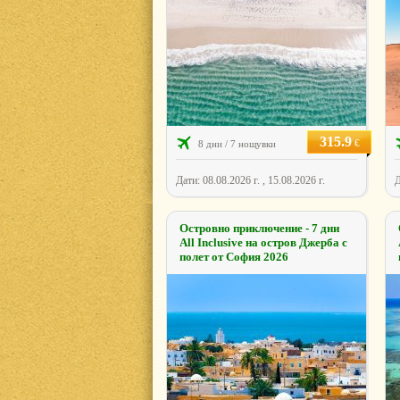
315.9
€
8 дни / 7 нощувки
Дати: 08.08.2026 г. , 15.08.2026 г.
Д
Островно приключение - 7 дни
All Inclusive на остров Джерба с
полет от София 2026