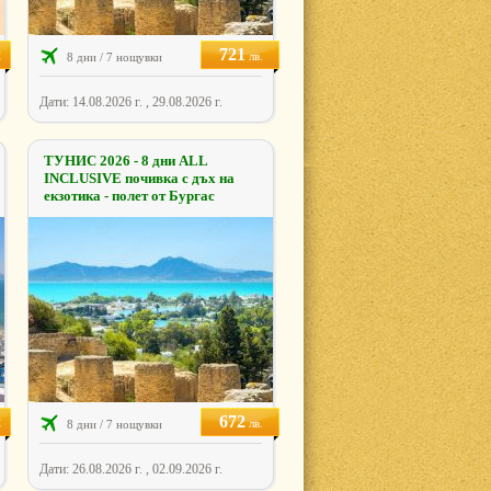
721
€
лв.
8 дни / 7 нощувки
Дати: 14.08.2026 г. , 29.08.2026 г.
ТУНИС 2026 - 8 дни ALL
INCLUSIVE почивка с дъх на
екзотика - полет от Бургас
672
€
лв.
8 дни / 7 нощувки
Дати: 26.08.2026 г. , 02.09.2026 г.