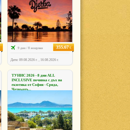
355.67
€
9 дни / 8 нощувки
Дати: 09.08.2026 г. , 16.08.2026 г.
ТУНИС 2026 - 8 дни ALL
INCLUSIVE почивка с дъх на
екзотика от София - Сряда,
Четвъртъ...