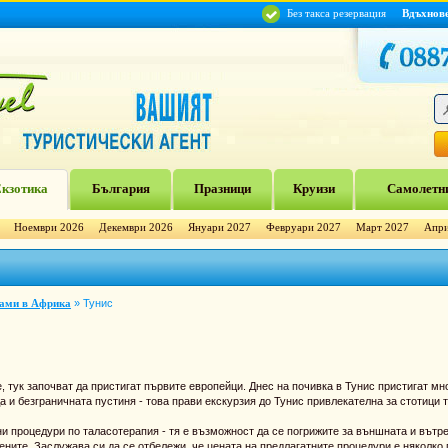
Без такса резервация
Вдъхнов
кзотика
България
Празници
Круизи
Самолетни
Ноември 2026
Декември 2026
Януари 2027
Февруари 2027
Март 2027
Апри
рами в Африка
»
Тунис
е, тук започват да пристигат първите европейци. Днес на почивка в Тунис пристигат м
 и безграничната пустиня - това прави екскурзия до Тунис привлекателна за стотици ту
и процедури по таласотерапия - тя е възможност да се погрижите за външната и вътре
ните. Заслужава си да се отбележи, че цената на предлагатните процедури е няколко п