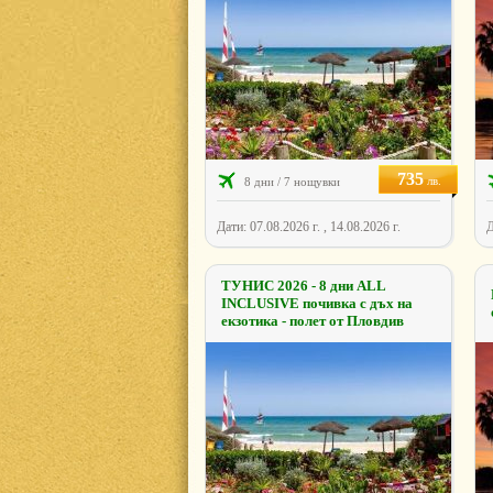
735
лв.
8 дни / 7 нощувки
Дати: 07.08.2026 г. , 14.08.2026 г.
Д
ТУНИС 2026 - 8 дни ALL
INCLUSIVE почивка с дъх на
екзотика - полет от Пловдив