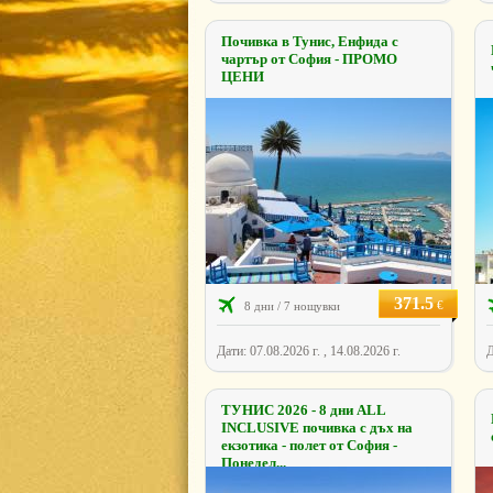
Почивка в Тунис, Енфида с
чартър от София - ПРОМО
ЦЕНИ
371.5
€
8 дни / 7 нощувки
Дати: 07.08.2026 г. , 14.08.2026 г.
Д
ТУНИС 2026 - 8 дни ALL
INCLUSIVE почивка с дъх на
екзотика - полет от София -
Понедел...