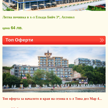
Лятна почивка в х-л Ескада Бийч 3*, Ахтопол
64 лв.
цена
Топ Оферти
Топ оферта за началото и края на сезона в х-л Тива дел Мар 4...