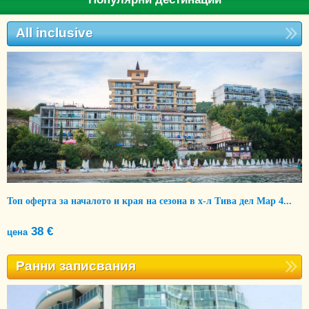
All inclusive
Топ оферта за началото и края на сезона в х-л Тива дел Мар 4...
38 €
цена
Ранни записвания