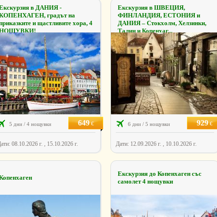
Екскурзия в ДАНИЯ -
Екскурзия в ШВЕЦИЯ,
КОПЕНХАГЕН, градът на
ФИНЛАНДИЯ, ЕСТОНИЯ и
приказките и щастливите хора, 4
ДАНИЯ – Стокхолм, Хелзинки,
НОЩУВКИ!
Талин и Копенхаг...
649
929
€
€
5 дни / 4 нощувки
6 дни / 5 нощувки
ати: 08.10.2026 г. , 15.10.2026 г.
Дати: 12.09.2026 г. , 10.10.2026 г.
Екскурзия до Копенхаген със
Копенхаген
самолет 4 нощувки