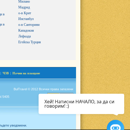
Милано
Мадрид
о-в Крит
и в
Инстанбул
и в
о-в Санторини
Кападокия
Лефкада
Егейска Турция
|
ЧЗВ
|
Начин на плащане
BulTravel © 2012 Всички права запазени
N 5405
Хей! Натисни НАЧАЛО, за да си
говорим! :)
бъдете уведомени.