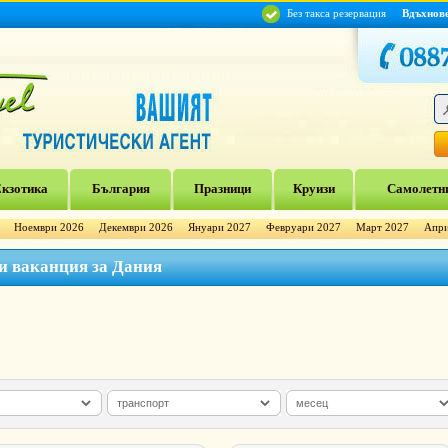
Без такса резервация
Вдъхнов
кзотика
България
Празници
Круизи
Самолетни
Ноември 2026
Декември 2026
Януари 2027
Февруари 2027
Март 2027
Апри
 и ваканция за Дания