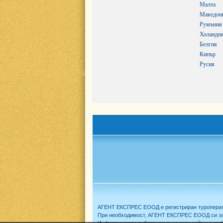
Малта
Македон
Румъния
Холанди
Белгия
Кипър
Русия
АГЕНТ ЕКСПРЕС ЕООД е регистриран туроперат
При необходимост, АГЕНТ ЕКСПРЕС ЕООД си запа