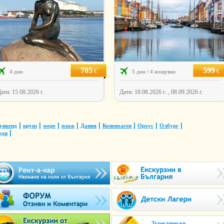
705
599
€
€
4 дни
5 дни / 4 нощувки
ати: 15.08.2026 г.
Дати: 18.08.2026 г. , 08.09.2026 г.
|
|
|
|
|
|
|
|
уикенд
круиз
море
плаж
Дания
Копенхаген
Орхус
Олбург
|
рди
Туристически