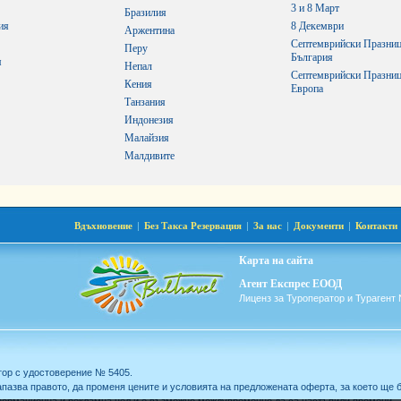
3 и 8 Март
Бразилия
ия
8 Декември
Аржентина
Септемврийски Празниц
Перу
България
я
Непал
Септемврийски Празниц
Кения
Европа
Танзания
Индонезия
Малайзия
Малдивите
Вдъхновение
|
Без Такса Резервация
|
За нас
|
Документи
|
Контакти
Карта на сайта
Агент Експрес ЕООД
Лиценз за Туроператор и Турагент 
ор с удостоверение № 5405.
зва правото, да променя цените и условията на предложената оферта, за което ще 