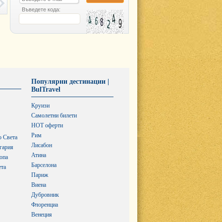
Въведете кода:
Популярни дестинации |
BulTravel
Круизи
Самолетни билети
HOT оферти
Рим
о Света
Лисабон
гария
Атина
опа
Барселона
ета
Париж
Виена
Дубровник
Флоренциа
Венеция