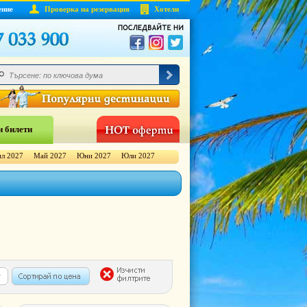
ение
Проверка на резервация
Хотели
 билети
л 2027
Май 2027
Юни 2027
Юли 2027