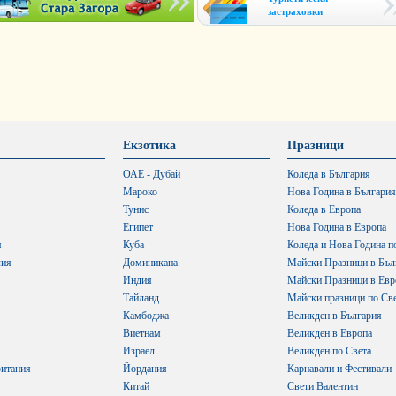
застраховки
Екзотика
Празници
ОАЕ - Дубай
Коледа в България
Мароко
Нова Година в България
Тунис
Коледа в Европа
Египет
Нова Година в Европа
я
Куба
Коледа и Нова Година п
лия
Доминикана
Майски Празници в Бъл
Индия
Майски Празници в Евр
Тайланд
Майски празници по Св
Камбоджа
Великден в България
Виетнам
Великден в Европа
Израел
Великден по Света
итания
Йордания
Карнавали и Фестивали
Китай
Свети Валентин