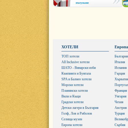
пътуване
ХОТЕЛИ
Европа
ТОП хотели
България
All Inclusive хотели
Италия
ШАТО - Винарски изби
Испания
Къмпинги и Бунгала
Гърция
SPA и Балнео хотели
Хървати
Морски хотели
Португа
Планински хотели
Франция
Вили и Къщи
Унгария
Градски хотели
Чехия
Детски лагери в България
Австрия
Голф, Лов и Риболов
Турция
Селища музеи
Великобр
Европа хотели
Сърбия