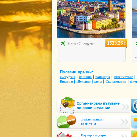
1533.36
€
8 дни / 7 нощувки
Д
Полезни връзки:
|
|
|
|
екскурзия
почивка
ваканция
пътешествие
|
|
|
|
Викинги
Шекспир
хюга
Скандинавия
фио
Лоялен клиент
БОНУСИ
Ваучер - подари