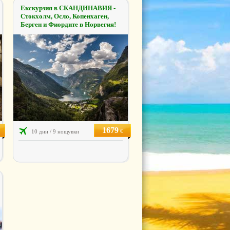
Екскурзия в СКАНДИНАВИЯ -
Стокхолм, Осло, Копенхаген,
Берген и Фиордите в Норвегия!
1679
€
10 дни / 9 нощувки