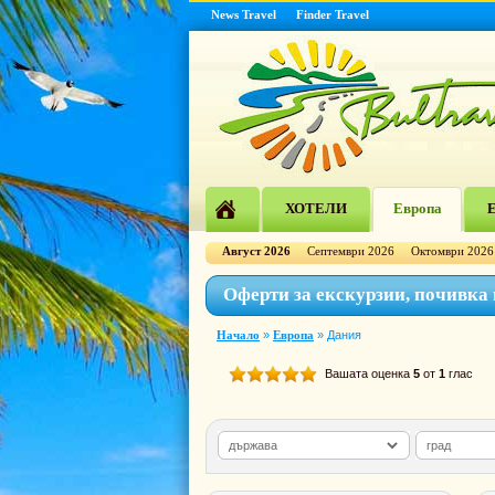
News Travel
Finder Travel
ХОТЕЛИ
Европа
Е
Август 2026
Септември 2026
Октомври 2026
Оферти за екскурзии, почивка
Начало
»
Европа
»
Дания
Вашата оценка
5
от
1
глас