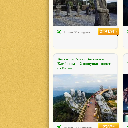
2893.91
€
11 дни / 8 нощувки
Вкусът на Азия - Виетнам и
Камбоджа - 12 нощувки - полет
от Варна
2767
€
14 дни / 12 нощувки