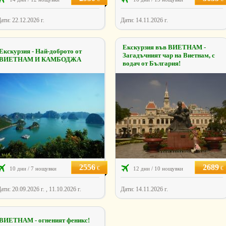
ати: 22.12.2026 г.
Дати: 14.11.2026 г.
Екскурзия във ВИЕТНАМ -
Екскурзия - Най-доброто от
Загадъчният чар на Виетнам, с
ВИЕТНАМ И КАМБОДЖА
водач от България!
2556
2689
€
€
10 дни / 7 нощувки
12 дни / 10 нощувки
ати: 20.09.2026 г. , 11.10.2026 г.
Дати: 14.11.2026 г.
ВИЕТНАМ - огненият феникс!