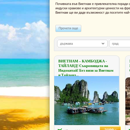
Почивката във Виетнам е привлекателна поради фа
индуски храмове и архитектурни ценности на фре
Виетнам ще ви даде възможност да посетите най-в
Прочети още
ВИЕТНАМ – КАМБОДЖА -
ТАЙЛАНД! Съкровищата на
Индокитай! Без визи за Виетнам
и Тайланд...