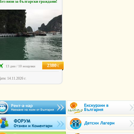
Без визи за български граждани!
2380
€
13 дни / 10 нощувки
ати: 14.11.2026 г.