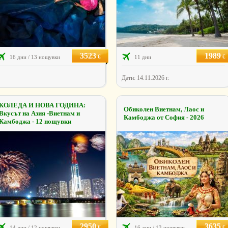
3523
1989
€
€
16 дни / 13 нощувки
11 дни
Дати: 14.11.2026 г.
КОЛЕДА И НОВА ГОДИНА:
Обиколен Виетнам, Лаос и
Вкусът на Азия -Виетнам и
Камбоджа от София - 2026
Камбоджа - 12 нощувки
2950
3635
€
€
14 дни / 12 нощувки
16 дни / 13 нощувки