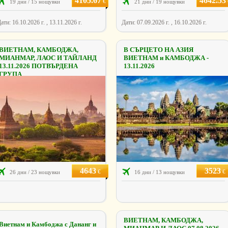
4105.67
4642.53
€
19 дни / 15 нощувки
21 дни / 19 нощувки
ати: 16.10.2026 г. , 13.11.2026 г.
Дати: 07.09.2026 г. , 16.10.2026 г.
ВИЕТНАМ, КАМБОДЖА,
В СЪРЦЕТО НА АЗИЯ
МИАНМАР, ЛАОС И ТАЙЛАНД
ВИЕТНАМ и КАМБОДЖА -
13.11.2026 ПОТВЪРДЕНА
13.11.2026
ГРУПА
4643
3523
€
€
26 дни / 23 нощувки
16 дни / 13 нощувки
ВИЕТНАМ, КАМБОДЖА,
Виетнам и Камбоджа с Дананг и