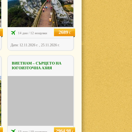
2689
€
14 дни / 12 нощувки
Дати: 12.11.2026 г. , 25.11.2026 г.
ВИЕТНАМ – СЪРЦЕТО НА
ЮГОИЗТОЧНА АЗИЯ
2964.98
€
13 дни / 10 нощувки