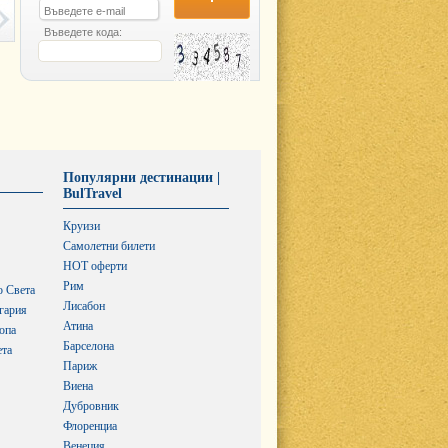
Въведете кода:
Популярни дестинации |
BulTravel
Круизи
Самолетни билети
HOT оферти
Рим
о Света
Лисабон
гария
Атина
опа
Барселона
ета
Париж
Виена
Дубровник
Флоренциа
Венеция