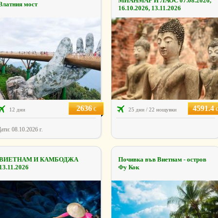
МИАНМАР И ЛАОС 07.08.2026,
Златния мост
16.10.2026, 13.11.2026
2636
4591.4
€
12 дни
25 дни / 22 нощувки
ати: 08.10.2026 г.
ВИЕТНАМ И КАМБОДЖА
Почивка във Виетнам - остров
13.11.2026
Фу Кок