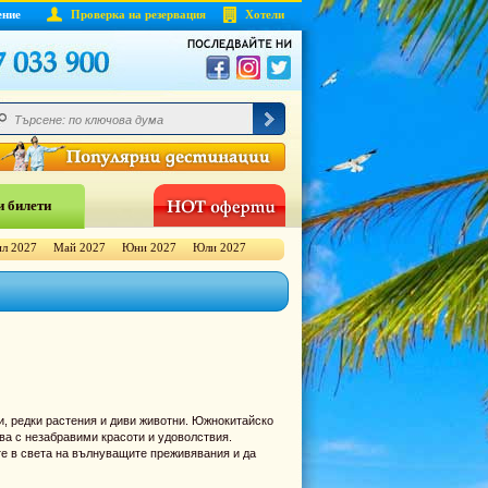
ение
Проверка на резервация
Хотели
 билети
л 2027
Май 2027
Юни 2027
Юли 2027
и, редки растения и диви животни. Южнокитайско
ва с незабравими красоти и удоволствия.
те в света на вълнуващите преживявания и да