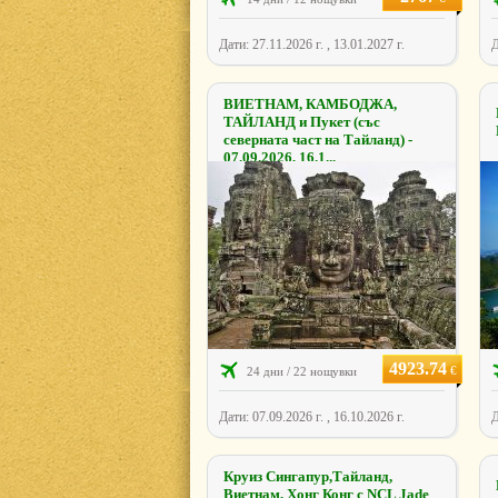
Дати: 27.11.2026 г. , 13.01.2027 г.
Д
ВИЕТНАМ, КАМБОДЖА,
ТАЙЛАНД и Пукет (със
северната част на Тайланд) -
07.09.2026, 16.1...
4923.74
€
24 дни / 22 нощувки
Дати: 07.09.2026 г. , 16.10.2026 г.
Д
Круиз Сингапур,Тайланд,
Виетнам, Хонг Конг с NCL Jade