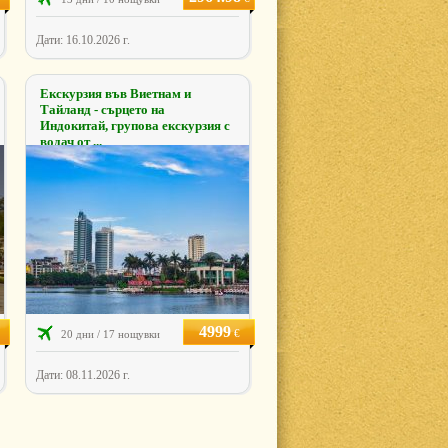
Дати: 16.10.2026 г.
Екскурзия във Виетнам и
Тайланд - сърцето на
Индокитай, групова екскурзия с
водач от ...
4999
€
20 дни / 17 нощувки
Дати: 08.11.2026 г.