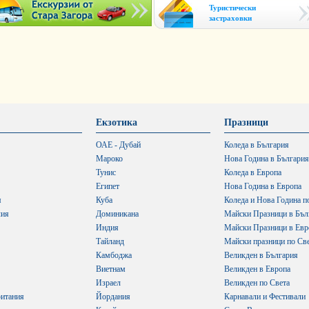
Туристически
застраховки
Екзотика
Празници
ОАЕ - Дубай
Коледа в България
Мароко
Нова Година в България
Тунис
Коледа в Европа
Египет
Нова Година в Европа
я
Куба
Коледа и Нова Година п
лия
Доминикана
Майски Празници в Бъл
Индия
Майски Празници в Евр
Тайланд
Майски празници по Св
Камбоджа
Великден в България
Виетнам
Великден в Европа
Израел
Великден по Света
итания
Йордания
Карнавали и Фестивали