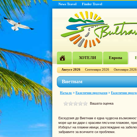
News Travel
Finder Travel
ХОТЕЛИ
Европа
Е
Август 2026
Септември 2026
Октомври 2026
Виетнам
Начало
»
Екзотични програми
»
Екзотични прогр
Вашата оценка
Екскурзия до Виетнам е една чудесна възможност 
море ще ви дари с красиви пясъчни плажове, прия
Изборът на плажни ивици, разглеждане на забеле
забравите за всичките си проблеми.