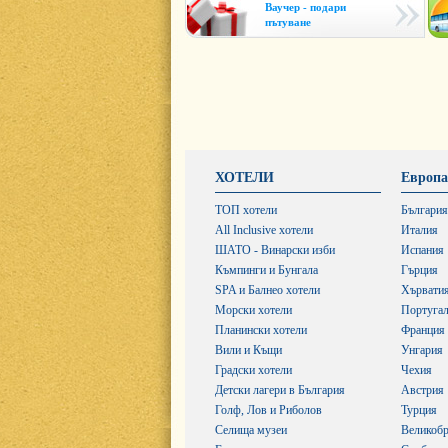
Ваучер - подари
пътуване
ХОТЕЛИ
Европа
ТОП хотели
България
All Inclusive хотели
Италия
ШАТО - Винарски изби
Испания
Къмпинги и Бунгала
Гърция
SPA и Балнео хотели
Хървати
Морски хотели
Португа
Планински хотели
Франция
Вили и Къщи
Унгария
Градски хотели
Чехия
Детски лагери в България
Австрия
Голф, Лов и Риболов
Турция
Селища музеи
Великобр