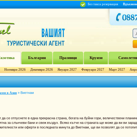
Без такса резервация
Вдъхнов
кзотика
България
Празници
Круизи
Самолетни
Ноември 2026
Декември 2026
Януари 2027
Февруари 2027
Март 2027
Апри
ами в Азия
»
Виетнам
да се отпуснете в една прекрасна страна, богата на буйни гори, величествени планин
тна за слънчеви бани и свеж въздух. Всяко кътче на страната ще може да ви ви зарад
жителности или оферти в последната минута до Виетнам, ще ви позволят да се потопи