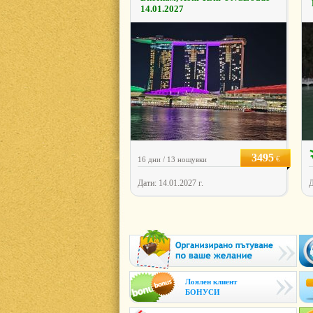
14.01.2027
3495
€
16 дни / 13 нощувки
Дати: 14.01.2027 г.
Д
Лоялен клиент
БОНУСИ