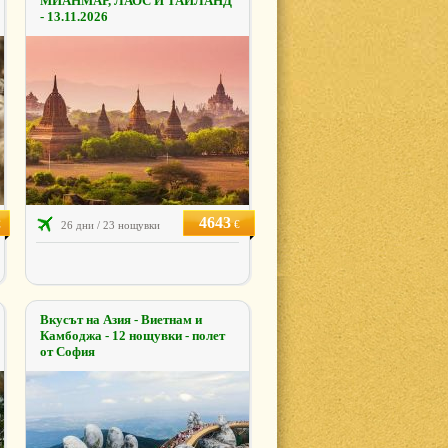
МИАНМАР, ЛАОС И ТАЙЛАНД
- 13.11.2026
4643
€
€
26 дни / 23 нощувки
Вкусът на Азия - Виетнам и
Камбоджа - 12 нощувки - полет
от София