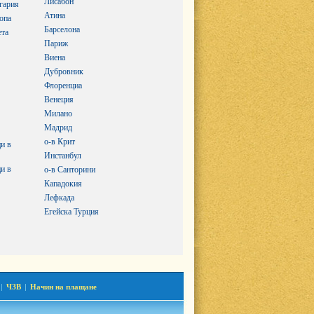
Лисабон
гария
Атина
опа
Барселона
ета
Париж
Виена
Дубровник
Флоренциа
Венеция
Милано
Мадрид
о-в Крит
и в
Инстанбул
и в
о-в Санторини
Кападокия
Лефкада
Егейска Турция
|
ЧЗВ
|
Начин на плащане