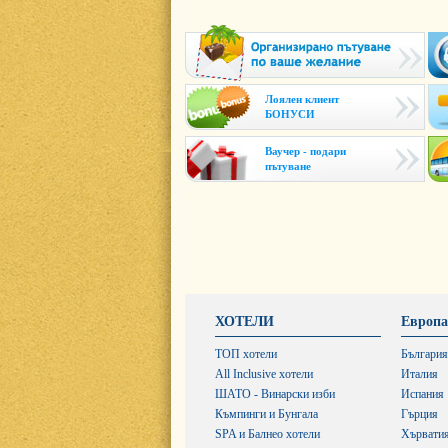
Лоялен клиент
БОНУСИ
Ваучер - подари
пътуване
ХОТЕЛИ
Европа
ТОП хотели
България
All Inclusive хотели
Италия
ШАТО - Винарски изби
Испания
Къмпинги и Бунгала
Гърция
SPA и Балнео хотели
Хървати