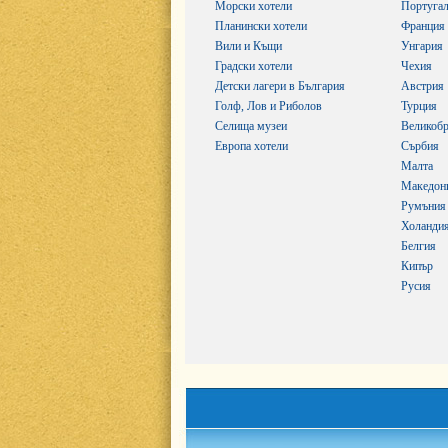
Морски хотели
Португа
Планински хотели
Франция
Вили и Къщи
Унгария
Градски хотели
Чехия
Детски лагери в България
Австрия
Голф, Лов и Риболов
Турция
Селища музеи
Великобр
Европа хотели
Сърбия
Малта
Македон
Румъния
Холанди
Белгия
Кипър
Русия