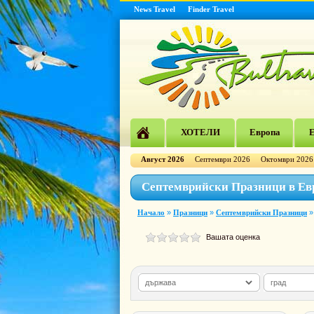
News Travel
Finder Travel
ХОТЕЛИ
Европа
Е
Август 2026
Септември 2026
Октомври 2026
Септемврийски Празници в Ев
Начало
»
Празници
»
Септемврийски Празници
»
Вашата оценка