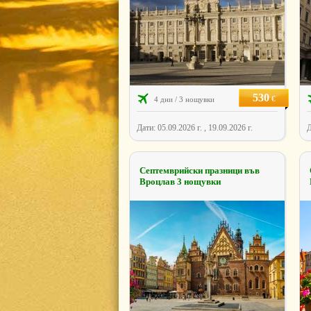
530
€
4 дни / 3 нощувки
Дати: 05.09.2026 г. , 19.09.2026 г.
Д
Септемврийски празници във
Вроцлав 3 нощувки