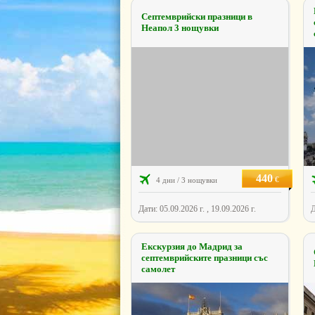
Септемврийски празници в
Неапол 3 нощувки
440
€
4 дни / 3 нощувки
Дати: 05.09.2026 г. , 19.09.2026 г.
Д
Екскурзия до Мадрид за
септемврийските празници със
самолет