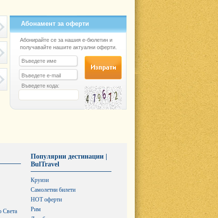
Абонамент за оферти
Абонирайте се за нашия е-бюлетин и
получавайте нашите актуални оферти.
Въведете кода:
Популярни дестинации |
BulTravel
Круизи
Самолетни билети
HOT оферти
Рим
о Света