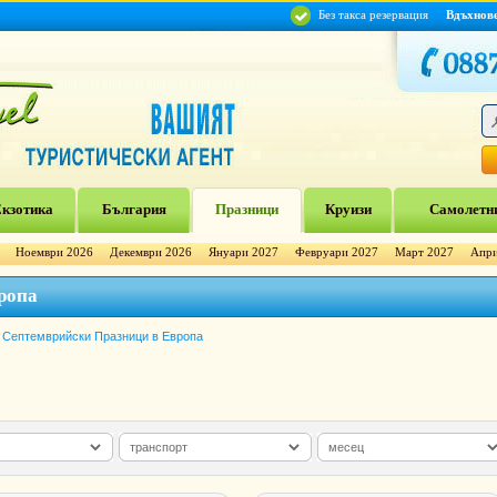
Без такса резервация
Вдъхнов
кзотика
България
Празници
Круизи
Самолетни
Ноември 2026
Декември 2026
Януари 2027
Февруари 2027
Март 2027
Апри
ропа
Септемврийски Празници в Европа