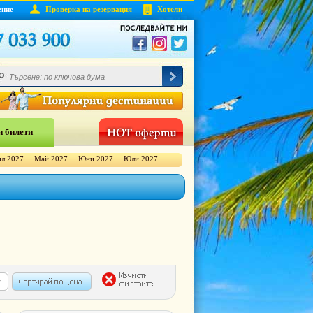
ение
Проверка на резервация
Хотели
 билети
л 2027
Май 2027
Юни 2027
Юли 2027