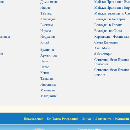
лия
Доминикана
Майски Празници в Бъл
Индия
Майски Празници в Евр
Тайланд
Майски празници по Св
Камбоджа
Великден в България
Виетнам
Великден в Европа
Израел
Великден по Света
итания
Йордания
Карнавали и Фестивали
Китай
Свети Валентин
3 и 8 Март
Бразилия
ия
8 Декември
Аржентина
Септемврийски Празниц
Перу
България
я
Непал
Септемврийски Празниц
Кения
Европа
Танзания
Индонезия
Малайзия
Малдивите
Вдъхновение
|
Без Такса Резервация
|
За нас
|
Документи
|
Контакти