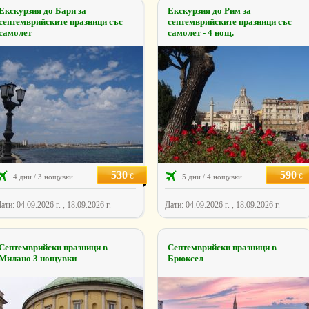
Екскурзия до Бари за
Екскурзия до Рим за
септемврийските празници със
септемврийските празници със
самолет
самолет - 4 нощ.
530
590
€
€
4 дни / 3 нощувки
5 дни / 4 нощувки
ати: 04.09.2026 г. , 18.09.2026 г.
Дати: 04.09.2026 г. , 18.09.2026 г.
Септемврийски празници в
Септемврийски празници в
Милано 3 нощувки
Брюксел