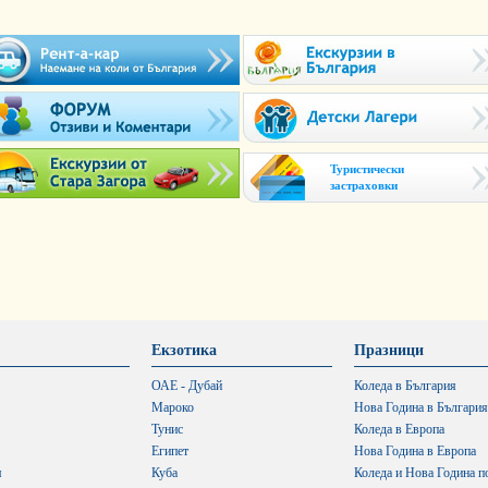
Туристически
застраховки
Екзотика
Празници
ОАЕ - Дубай
Коледа в България
Мароко
Нова Година в България
Тунис
Коледа в Европа
Египет
Нова Година в Европа
я
Куба
Коледа и Нова Година п