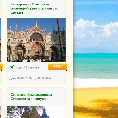
Екскурзия до Венеция за
септемврийските празници със
самолет
550
€
4 дни / 3 нощувки
Дати: 06.09.2026 г. , 20.09.2026 г.
Септемврийски празници в
Стокхолм за 4 нощувки