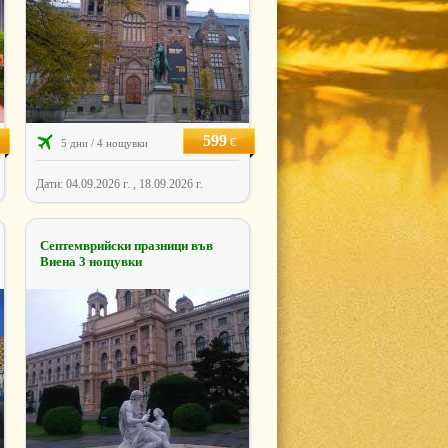
599
€
5 дни / 4 нощувки
Дати: 04.09.2026 г. , 18.09.2026 г.
Септемврийски празници във
Виена 3 нощувки