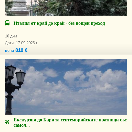
Италия от край до край - без нощен преход
10 дни
Дати: 17.09.2026 г.
818 €
цена
Екскурзия до Бари за септемврийските празници със
самол...