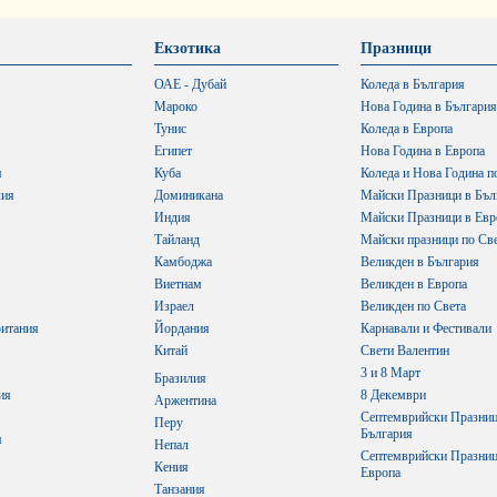
Екзотика
Празници
ОАЕ - Дубай
Коледа в България
Мароко
Нова Година в България
Тунис
Коледа в Европа
Египет
Нова Година в Европа
я
Куба
Коледа и Нова Година п
лия
Доминикана
Майски Празници в Бъл
Индия
Майски Празници в Евр
Тайланд
Майски празници по Св
Камбоджа
Великден в България
Виетнам
Великден в Европа
Израел
Великден по Света
итания
Йордания
Карнавали и Фестивали
Китай
Свети Валентин
3 и 8 Март
Бразилия
ия
8 Декември
Аржентина
Септемврийски Празниц
Перу
България
я
Непал
Септемврийски Празниц
Кения
Европа
Танзания