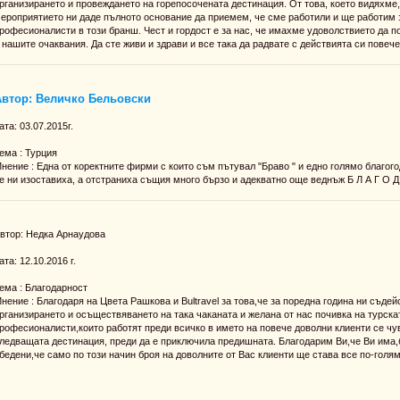
рганизирането и провеждането на горепосочената дестинация. От това, което видяхме
ероприятието ни даде пълното основание да приемем, че сме работили и ще работим 
рофесионалисти в този бранш. Чест и гордост е за нас, че имахме удоволствието да 
 нашите очаквания. Да сте живи и здрави и все така да радвате с действията си повече
Автор: Величко Бельовски
ата: 03.07.2015г.
ема : Турция
нение : Една от коректните фирми с които съм пътувал "Браво " и едно голямо благог
е ни изоставиха, а отстраниха същия много бързо и адекватно още веднъж Б Л А Г О Д А
втор: Недка Арнаудова
ата: 12.10.2016 г.
ема : Благодарност
нение : Благодаря на Цвета Рашкова и Bultravel за това,че за поредна година ни съд
рганизирането и осъществяването на така чаканата и желана от нас почивка на турск
рофесионалисти,които работят преди всичко в името на повече доволни клиенти се чу
ледващата дестинация, преди да е приключила предишната. Благодарим Ви,че Ви има,
бедени,че само по този начин броя на доволните от Вас клиенти ще става все по-голям