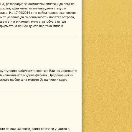
на, резервация за самолетни билети и до сега не
шкова, една мила, отзивчива дама с вкус и
кава. На 17.09.2014 г. по нейна препоръка посетих
мат желание да го реализират и посетят острова,
а е пътя и е изморително с автобус а оттам
фирмата, а на Вас да сте все така мила и
 културните забележителности в Балчик и неговите
ра и уникалната мидена ферма). Предложения ни
жихте на брега на морето бе на ниво и както
ти на всички онези, които са взели участие в