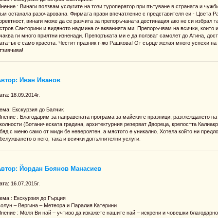
нение : Винаги ползвам услугите на този туроператор при пътуване в страната и чужби
ъм останала разочарована. Фирмата прави впечатление с представителя си - Цвета Ра
оректност, винаги може да се разчита за препоръчаната дестинация ако не си избрал та
стров Санторини и видяното надмина очакванията ми. Препоръчвам на всички, които и
чаква ги много приятни изненади. Препоръката ми е да ползват самолет до Атина, дост
ататък е само красота. Честит празник г-жо Рашкова! От сърце желая много успехи на 
тзивчива!
Автор: Иван Иванов
ата: 18.09.2014г.
ема: Екскурзия до Балчик
нение : Благодарим за направената програма за майските празници, разглеждането на
колности (Ботаническата градина, архитектурния резерват Двореца, крепостта Калиак
бяд с меню само от миди бе невероятен, а мястото е уникално. Хотела който ни предло
бслужването в него, така и всички допълнителни услуги.
Автор: Йордан Боянов Манасиев
ата: 16.07.2015г.
ема : Екскурзия до Гърция
олун – Вергина – Метеора и Паралия Катерини
нение : Моля Ви най – учтиво да изкажете нашите най – искрени и човешки благодарнос