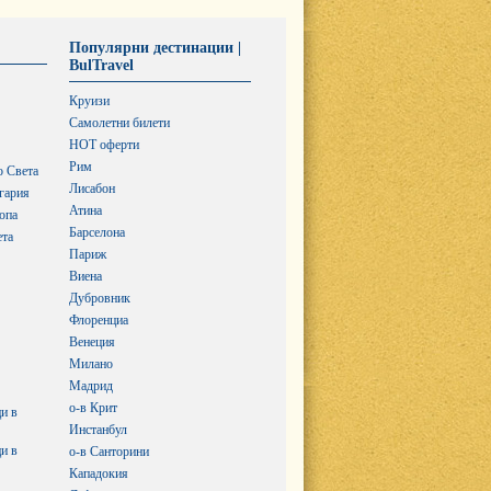
Популярни дестинации |
BulTravel
Круизи
Самолетни билети
HOT оферти
Рим
о Света
Лисабон
гария
Атина
опа
Барселона
ета
Париж
Виена
Дубровник
Флоренциа
Венеция
Милано
Мадрид
о-в Крит
и в
Инстанбул
и в
о-в Санторини
Кападокия