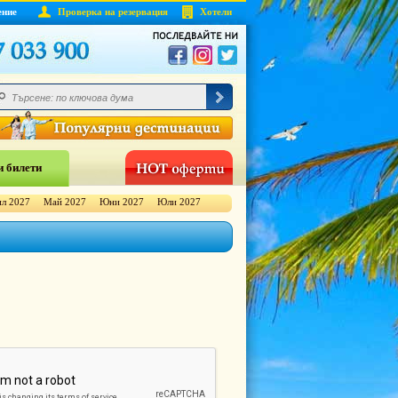
ение
Проверка на резервация
Хотели
 билети
л 2027
Май 2027
Юни 2027
Юли 2027