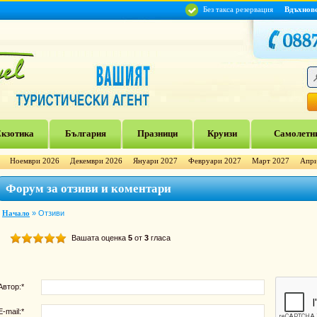
Без такса резервация
Вдъхнов
кзотика
България
Празници
Круизи
Самолетни
Ноември 2026
Декември 2026
Януари 2027
Февруари 2027
Март 2027
Апри
Форум за отзиви и коментари
Начало
»
Отзиви
Вашата оценка
5
от
3
гласа
Автор:*
E-mail:*