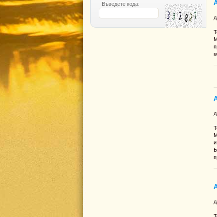
А
Въведете кода:
д
Т
М
п
к
д
Т
М
и
Б
п
д
Т