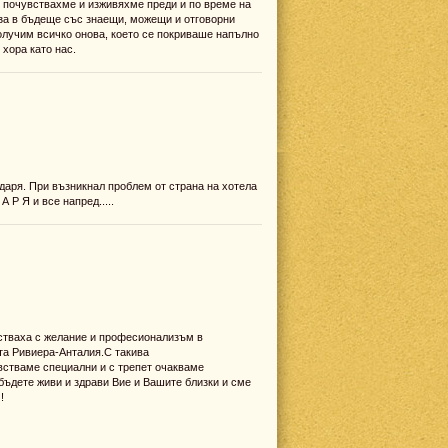
, почувствахме и изживяхме преди и по време на
за в бъдеще със знаещи, можещи и отговорни
получим всичко онова, което се покриваше напълно
 хора като нас.
одаря. При възникнал проблем от страна на хотела
 Р Я и все напред.....
ействаха с желание и професионализъм в
ата Ривиера-Анталия.С такива
встваме специални и с трепет очакваме
бъдете живи и здрави Вие и Вашите близки и сме
!