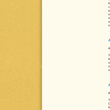
М
с
к
о
о
н
о
д
Т
М
о
о
о
д
Т
С
М