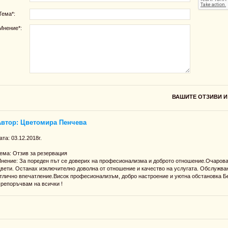
Тема*:
Мнение*:
ВАШИТЕ ОТЗИВИ И КОМЕНТАР
Автор: Цветомира Пенчева
ата: 03.12.2018г.
ема: Отзив за резервация
нение: За пореден път се доверих на професионализма и доброто отношение.Очарова
вети. Останах изключително доволна от отношение и качество на услугата. Обслужва
тлично впечатление.Висок професионализъм, добро настроение и уютна обстановка Б
репоръчвам на всички !