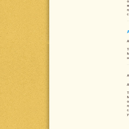
о
м
п
с
д
Т
М
н
А
д
Т
М
о
п
с
у