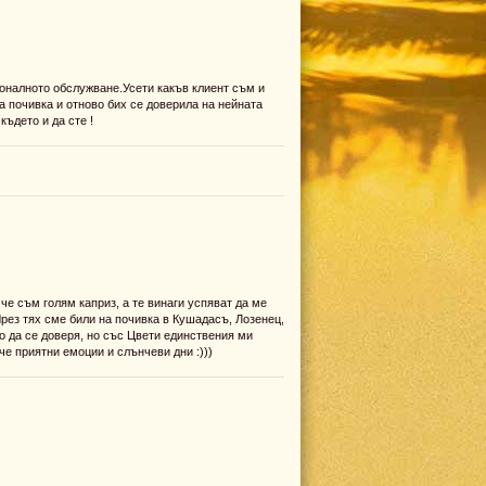
оналното обслужване.Усети какъв клиент съм и
а почивка и отново бих се доверила на нейната
ъдето и да сте !
 че съм голям каприз, а тe винаги успяват да ме
Чрез тях сме били на почивка в Кушадасъ, Лозенец,
о да се доверя, но със Цвети единствения ми
че приятни емоции и слънчеви дни :)))