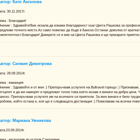
втор: Катя Ангелова
ата: 30.11.2017г.
ема : Благодаря!
нение : Здравейте!Бих искала да изкажа благодарност към Цвета Рашкова за професи
редложи точното място.Аз само пожелах да бъде в Банско.Останах доволна от краткат
омпетентност.Благодаря! Доверете се и вие на Цвета Рашкова и ще прекарате приятно к
Автор: Силвия Димитрова
ата: 28.09.2014г.
ема : ваканция
нение : Здравейте и от мен :) Препоръчвам услугите на Bultravel горещо :) Признавам,
зтърпят и да ми намерят и предложат точно това което искам и винаги на добра цена. 
анско. Препоръчвам услугите им на всичките си приятели. За мен винаги е било трудн
роблем, който остана е, коя ще е следващата дестинация :) Пожелавам на всички пове
Автор: Мариана Умникова
ата:23.09.2014г.
ема : екскурзия до остров Санторини