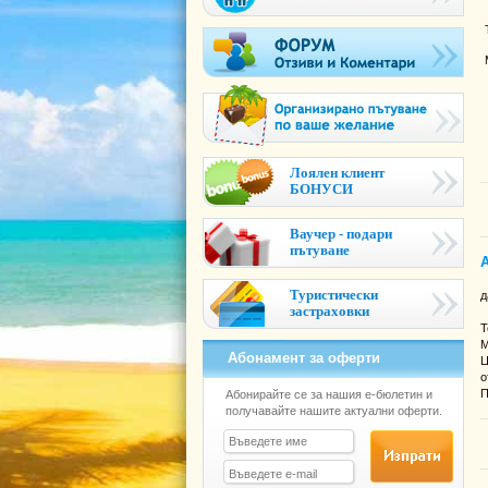
Лоялен клиент
БОНУСИ
Ваучер - подари
пътуване
Туристически
д
застраховки
Т
М
Абонамент за оферти
Ц
о
П
Абонирайте се за нашия е-бюлетин и
получавайте нашите актуални оферти.