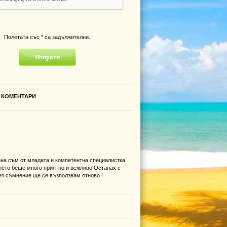
Полетата със * са задължителни.
И
на съм от младата и компетентна специалистка
нето беше много приятно и вежливо.Останах с
ез съмнение ще се възползвам отново !