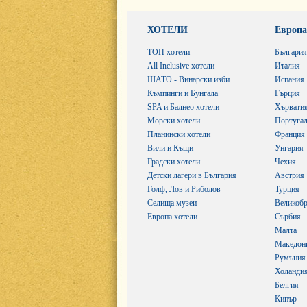
ХОТЕЛИ
Европа
ТОП хотели
България
All Inclusive хотели
Италия
ШАТО - Винарски изби
Испания
Къмпинги и Бунгала
Гърция
SPA и Балнео хотели
Хървати
Морски хотели
Португа
Планински хотели
Франция
Вили и Къщи
Унгария
Градски хотели
Чехия
Детски лагери в България
Австрия
Голф, Лов и Риболов
Турция
Селища музеи
Великобр
Европа хотели
Сърбия
Малта
Македон
Румъния
Холанди
Белгия
Кипър