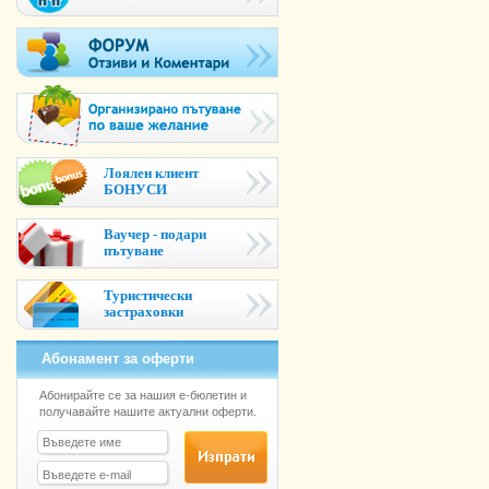
Лоялен клиент
БОНУСИ
Ваучер - подари
пътуване
Туристически
застраховки
Абонамент за оферти
Абонирайте се за нашия е-бюлетин и
получавайте нашите актуални оферти.