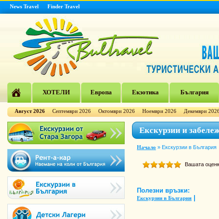
News Travel
Finder Travel
ХОТЕЛИ
Европа
Екзотика
България
Август 2026
Септември 2026
Октомври 2026
Ноември 2026
Декември 202
Екскурзии и забеле
Начало
»
Екскурзии в България
Вашата оцен
Полезни връзки:
|
Екскурзии в България