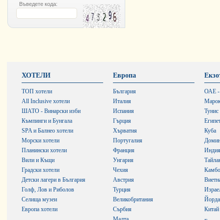
Въведете кода:
ХОТЕЛИ
Европа
Екзо
ТОП хотели
България
ОАЕ -
All Inclusive хотели
Италия
Маро
ШАТО - Винарски изби
Испания
Тунис
Къмпинги и Бунгала
Гърция
Египе
SPA и Балнео хотели
Хърватия
Куба
Морски хотели
Португалия
Домин
Планински хотели
Франция
Инди
Вили и Къщи
Унгария
Тайла
Градски хотели
Чехия
Камб
Детски лагери в България
Австрия
Виетн
Голф, Лов и Риболов
Турция
Израе
Селища музеи
Великобритания
Йорда
Европа хотели
Сърбия
Китай
Малта