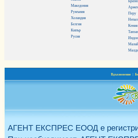
Брази
Македония
Аржен
Румъния
Перу
Холандия
Непал
Белгия
Кения
Кипър
Танза
Русия
Индон
Малай
Малди
Вдъхновение
|
Б
АГЕНТ ЕКСПРЕС ЕООД е регистрир