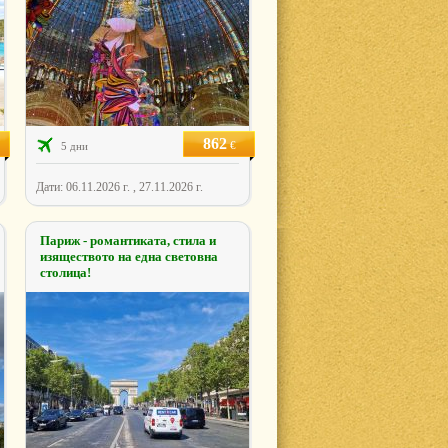
862
€
5 дни
Дати: 06.11.2026 г. , 27.11.2026 г.
Париж - романтиката, стила и
изяществото на една световна
столица!