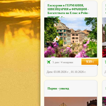
Екскурзия в ГЕРМАНИЯ,
ШВЕЙЦАРИЯ и ФРАНЦИЯ -
Богатствата на Елзас и Рейн -
ренесанс, г...
939
€
5 дни / 4 нощувки
Дати: 03.09.2026 г. , 01.10.2026 г.
Д
Париж - уикенд