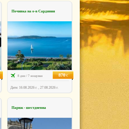
Почивка на о-в Сардиния
870
€
8 дни / 7 нощувки
Дати: 16.08.2026 г. , 27.08.2026 г.
Париж - шестдневна