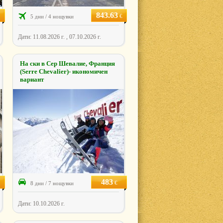
843.63
€
5 дни / 4 нощувки
Дати: 11.08.2026 г. , 07.10.2026 г.
На ски в Сер Шевалие, Франция
(Serre Chevalier)- икономичен
вариант
483
€
8 дни / 7 нощувки
Дати: 10.10.2026 г.