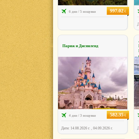
997.02
€
6 дни / 5 нощувки
Д
Париж и Дисниленд
582.35
€
4 дни / 3 нощувки
Дати: 14.08.2026 г. , 04.09.2026 г.
Д