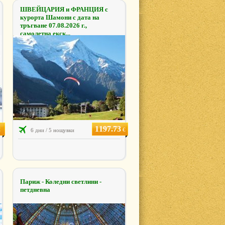
ШВЕЙЦАРИЯ и ФРАНЦИЯ с
курорта Шамони с дата на
тръгване 07.08.2026 г.,
самолетна екск...
1197.73
€
€
6 дни / 5 нощувки
Париж - Коледни светлини -
петдневна