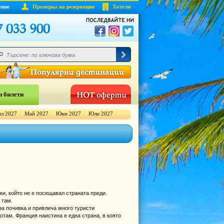
ение
Проверка на резервация
Хотели
 билети
л 2027
Май 2027
Юни 2027
Юли 2027
ки, който не е посещавал страната преди.
 там.
за почивка и привлича много туристи
отам. Франция наистина е една страна, в която