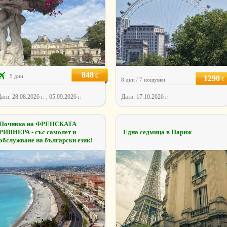
848
€
5 дни
1290
€
8 дни / 7 нощувки
ати: 28.08.2026 г. , 05.09.2026 г.
Дати: 17.10.2026 г.
Почивка на ФРЕНСКАТА
РИВИЕРА - със самолет и
Една седмица в Париж
обслужване на български език!