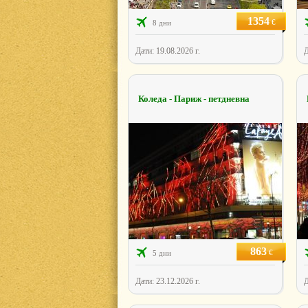
1354
€
8 дни
Дати: 19.08.2026 г.
Д
Коледа - Париж - петдневна
863
€
5 дни
Дати: 23.12.2026 г.
Д