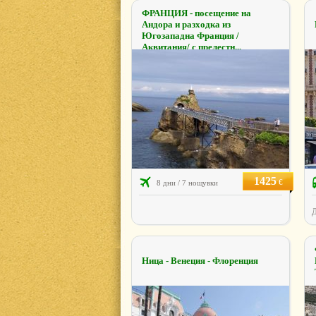
ФРАНЦИЯ - посещение на
Андора и разходка из
Югозападна Франция /
Аквитания/ с прелестн...
1425
€
8 дни / 7 нощувки
Д
Ница - Венеция - Флоренция