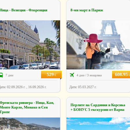
Ница - Венеция - Флоренция
8-ми март в Париж
529
608.95
€
7 дни
4 дни / 3 нощувки
ати: 02.09.2026 г. , 16.09.2026 г.
Дати: 05.03.2027 г.
Френската ривиера - Ница, Кан,
Перлите на Сардиния и Корсика
Монте Карло, Монако и Сен
+ БОНУС 5 екскурзии от Варна
Тропе