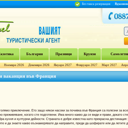
Без такса резервация
Вдъхнов
кзотика
България
Празници
Круизи
Самолетни
Ноември 2026
Декември 2026
Януари 2027
Февруари 2027
Март 2027
Апри
 и ваканция във Франция
голямо приключение. Ето защо някои насоки за почивка във Франция са полезни за все
 преживяване, когато сте подготвени. Има много какво да се види и прави, докато сте
ра кухня и културни дейности. Страната е добре известна като прекрасна дестинация 
те и да знаете какво възнамерявате да направите, преди да шофирате или да летите д