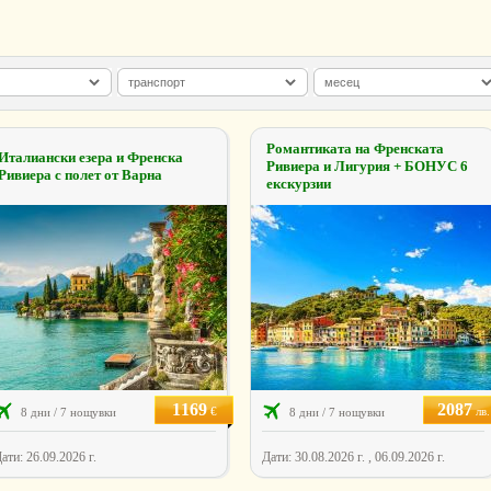
Романтиката на Френската
Италиански езера и Френска
Ривиера и Лигурия + БОНУС 6
Ривиера с полет от Варна
екскурзии
1169
2087
€
лв.
8 дни / 7 нощувки
8 дни / 7 нощувки
ати: 26.09.2026 г.
Дати: 30.08.2026 г. , 06.09.2026 г.