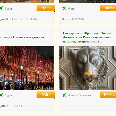
921
1006
€
€
6 дни
6 дни
ати: 06.11.2026 г. , 27.11.2026 г.
Дати: 23.09.2026 г.
Екскурзия до Франция - Лион и
Коледа - Париж - шестдневна
Долината на Рона за ценители –
история, гастрономия, в...
930
1698
€
лв.
6 дни
4 дни / 3 нощувки
ати: 23.12.2026 г.