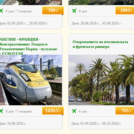
789
1093
€
€
8 дни / 7 нощувки
8 дни
ати: 02.09.2026 г. , 20.09.2026 г.
Дати: 28.08.2026 г. , 05.09.2026 г.
АНГЛИЯ - ФРАНЦИЯ -
Очарованието на италианската
Консервативният Лондон и
и френската ривиера
Романтичният Париж - пътуване
с EUROSTAR ...
1426.5
765
€
€
8 дни / 7 нощувки
6 дни
ати: 16.08.2026 г.
Дати: 01.09.2026 г. , 06.10.2026 г.