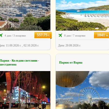
557.75
1841
€
лв.
4 дни / 3 нощувки
8 дни / 7 нощувки
ати: 11.09.2026 г. , 02.10.2026 г.
Дати: 29.09.2026 г.
Париж - Коледни светлини -
Париж от Варна
шестдневна