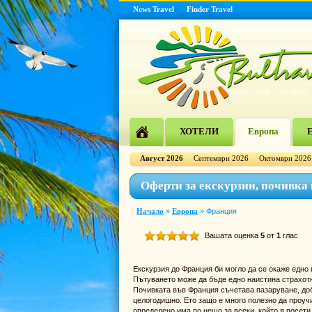
News Travel
Finder Travel
ХОТЕЛИ
Европа
Е
Август 2026
Септември 2026
Октомври 2026
Оферти за екскурзии, почивка
Начало
»
Европа
»
Франция
Вашата оценка
5
от
1
глас
Екскурзия до Франция би могло да се окаже едно 
Пътуването може да бъде едно наистина страхотно
Почивката във Франция съчетава пазаруване, доб
целогодишно. Ето защо е много полезно да проучи
определено има по нещо за всеки, който я посети