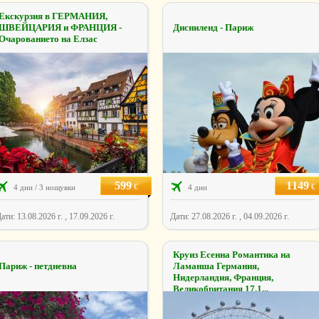
Екскурзия в ГЕРМАНИЯ,
ШВЕЙЦАРИЯ и ФРАНЦИЯ -
Дисниленд - Париж
Очарованието на Елзас
599
1149
€
€
4 дни / 3 нощувки
4 дни
ати: 13.08.2026 г. , 17.09.2026 г.
Дати: 27.08.2026 г. , 04.09.2026 г.
Круиз Есенна Романтика на
Париж - петдневна
Ламанша Германия,
Нидерландия, Франция,
Великобритания 17.1...