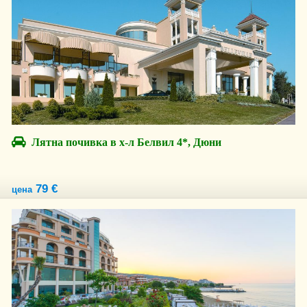
Лятна почивка в х-л Белвил 4*, Дюни
79 €
цена