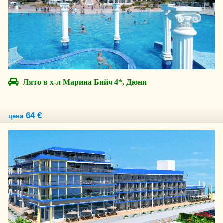
Лято в х-л Марина Бийч 4*, Дюни
64 €
цена