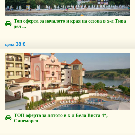
Топ оферта за началото и края на сезона в х-л Тива
дел ...
38 €
цена
ТОП оферта за лятото в х-л Бела Виста 4*,
Синеморец