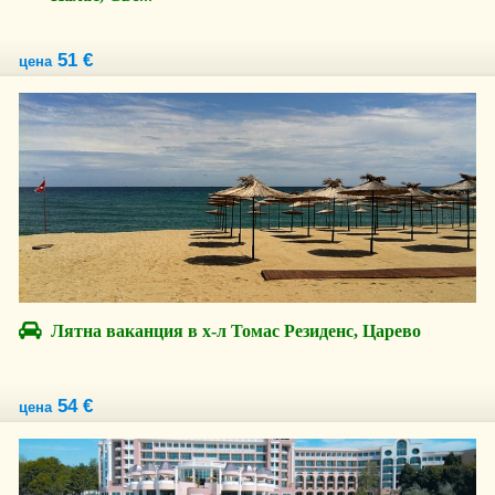
51 €
цена
Лятна ваканция в х-л Томас Резиденс, Царево
54 €
цена