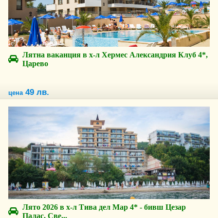
Лятна ваканция в х-л Хермес Александрия Клуб 4*,
Царево
49 лв.
цена
Лято 2026 в х-л Тива дел Мар 4* - бивш Цезар
Палас, Све...