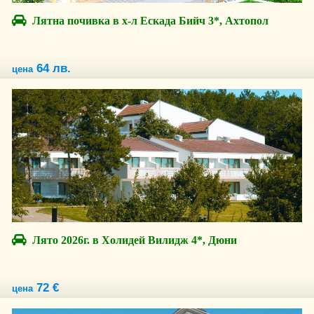
Лятна почивка в х-л Ескада Бийч 3*, Ахтопол
64 лв.
цена
Лято 2026г. в Холидей Вилидж 4*, Дюни
72 €
цена