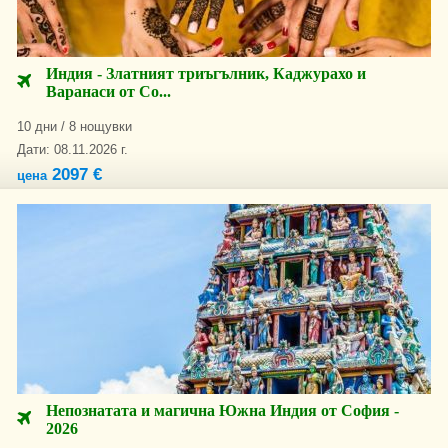
Индия - Златният триъгълник, Каджурахо и
Варанаси от Со...
10 дни / 8 нощувки
Дати: 08.11.2026 г.
2097 €
цена
Непознатата и магична Южна Индия от София -
2026