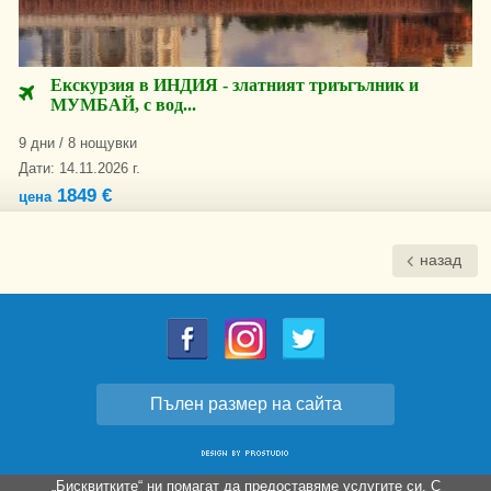
Екскурзия в ИНДИЯ - златният триъгълник и
МУМБАЙ, с вод...
9 дни / 8 нощувки
Дати: 14.11.2026 г.
1849 €
цена
назад
Пълен размер на сайта
„Бисквитките“ ни помагат да предоставяме услугите си. С