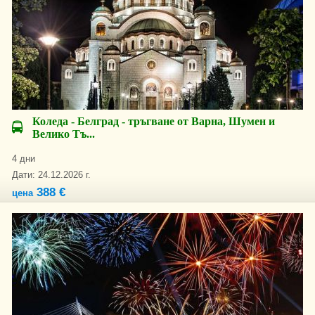
Коледа - Белград - тръгване от Варна, Шумен и
Велико Тъ...
4 дни
Дати: 24.12.2026 г.
388 €
цена