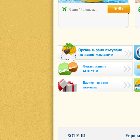
508
€
8 дни / 7 нощувки
Лоялен клиент
БОНУСИ
Ваучер - подари
пътуване
ХОТЕЛИ
Европа