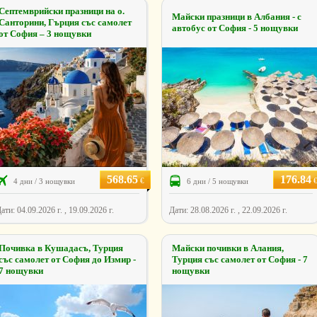
Септемврийски празници на о.
Майски празници в Албания - с
Санторини, Гърция със самолет
автобус от София - 5 нощувки
от София – 3 нощувки
568.65
176.84
€
4 дни / 3 нощувки
6 дни / 5 нощувки
ати: 04.09.2026 г. , 19.09.2026 г.
Дати: 28.08.2026 г. , 22.09.2026 г.
Почивка в Кушадасъ, Турция
Майски почивки в Алания,
със самолет от София до Измир -
Турция със самолет от София - 7
7 нощувки
нощувки