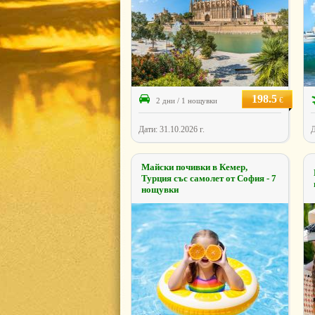
198.5
€
2 дни / 1 нощувки
Дати: 31.10.2026 г.
Д
Майски почивки в Кемер,
Турция със самолет от София - 7
нощувки