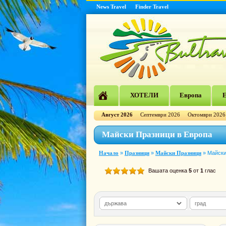
News Travel
Finder Travel
ХОТЕЛИ
Европа
Е
Август 2026
Септември 2026
Октомври 2026
Майски Празници в Европа
Начало
»
Празници
»
Майски Празници
»
Майски
Вашата оценка
5
от
1
глас