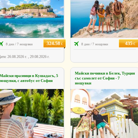
324.58
435
€
€
8 дни / 7 нощувки
8 дни / 7 нощувки
ати: 26.08.2026 г. , 29.08.2026 г.
Майски почивки в Белек, Турция
Майски празници в Кушадасъ, 5
със самолет от София - 7
нощувки, с автобус от София
нощувки