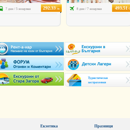
292.33
493.51
лв.
7 дни / 5 нощувки
8 дни / 7 нощувки
Туристически
застраховки
Екзотика
Празници