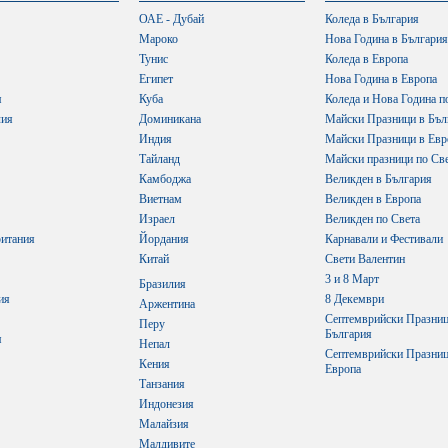
ОАЕ - Дубай
Коледа в България
Мароко
Нова Година в България
Тунис
Коледа в Европа
Египет
Нова Година в Европа
я
Куба
Коледа и Нова Година п
лия
Доминикана
Майски Празници в Бъл
Индия
Майски Празници в Евр
Тайланд
Майски празници по Св
Камбоджа
Великден в България
Виетнам
Великден в Европа
Израел
Великден по Света
итания
Йордания
Карнавали и Фестивали
Китай
Свети Валентин
3 и 8 Март
Бразилия
ия
8 Декември
Аржентина
Септемврийски Празниц
Перу
България
я
Непал
Септемврийски Празниц
Кения
Европа
Танзания
Индонезия
Малайзия
Малдивите