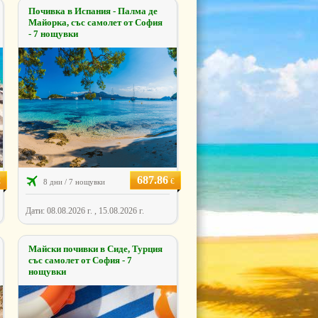
Почивка в Испания - Палма де
Майорка, със самолет от София
- 7 нощувки
687.86
€
€
8 дни / 7 нощувки
Дати: 08.08.2026 г. , 15.08.2026 г.
Майски почивки в Сиде, Турция
със самолет от София - 7
нощувки