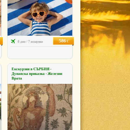
586
€
8 дни / 7 нощувки
Екскурзия в СЪРБИЯ -
Дунавска приказка - Железни
Врата