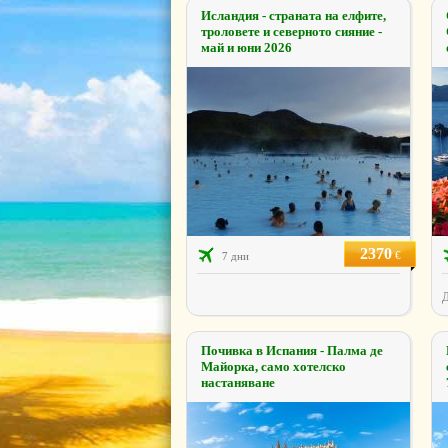
Исландия - страната на елфите,
троловете и северното сияние -
май и юни 2026
2370
€
7 дни
Д
Почивка в Испания - Палма де
Майорка, само хотелско
настаняване