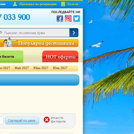
ение
Проверка на резервация
Хотели
 билети
л 2027
Май 2027
Юни 2027
Юли 2027