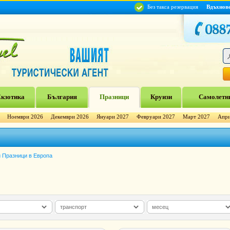
Без такса резервация
Вдъхнов
кзотика
България
Празници
Круизи
Самолетни
Ноември 2026
Декември 2026
Януари 2027
Февруари 2027
Март 2027
Апри
 Празници в Европа