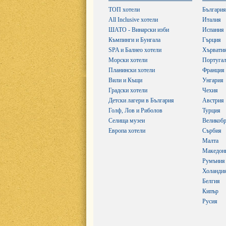
ТОП хотели
България
All Inclusive хотели
Италия
ШАТО - Винарски изби
Испания
Къмпинги и Бунгала
Гърция
SPA и Балнео хотели
Хървати
Морски хотели
Португа
Планински хотели
Франция
Вили и Къщи
Унгария
Градски хотели
Чехия
Детски лагери в България
Австрия
Голф, Лов и Риболов
Турция
Селища музеи
Великобр
Европа хотели
Сърбия
Малта
Македон
Румъния
Холанди
Белгия
Кипър
Русия