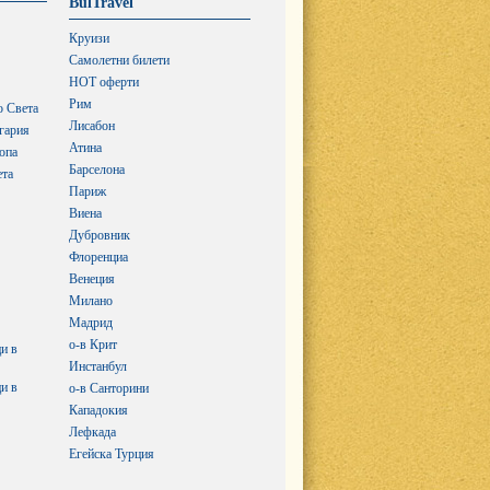
BulTravel
Круизи
Самолетни билети
HOT оферти
Рим
о Света
Лисабон
гария
Атина
опа
Барселона
ета
Париж
Виена
Дубровник
Флоренциа
Венеция
Милано
Мадрид
о-в Крит
и в
Инстанбул
и в
о-в Санторини
Кападокия
Лефкада
Егейска Турция