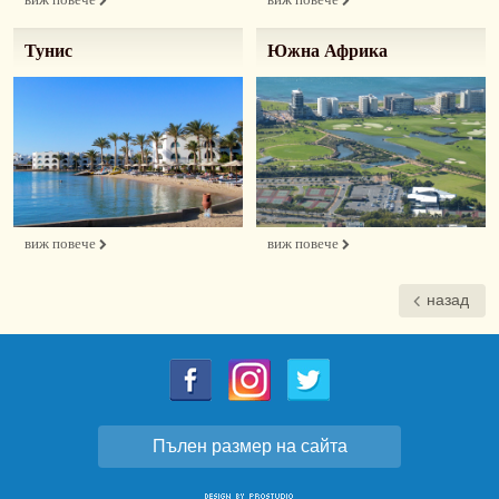
Тунис
Южна Африка
виж повече
виж повече
назад
Пълен размер на сайта