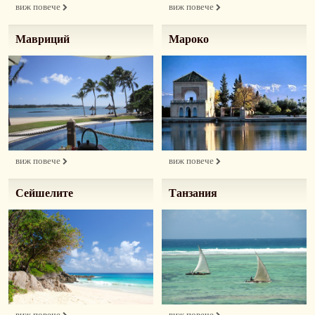
виж повече
виж повече
Мавриций
Мароко
виж повече
виж повече
Сейшелите
Танзания
виж повече
виж повече