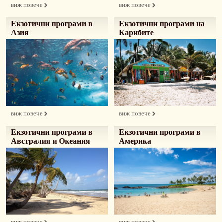
виж повече
виж повече
Екзотични програми в
Екзотични програми на
Азия
Карибите
виж повече
виж повече
Екзотични програми в
Екзотични програми в
Австралия и Океания
Америка
виж повече
виж повече