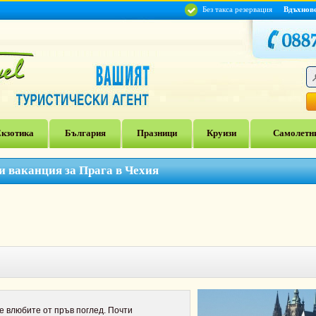
Без такса резервация
Вдъхнов
кзотика
България
Празници
Круизи
Самолетни
и ваканция за Прага в Чехия
се влюбите от пръв поглед. Почти