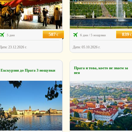
587
839
€
€
5 дни
6 дни / 5 нощувки
Дати: 23.12.2026 г.
Дати: 05.10.2026 г.
Прага и това, което не знаем за
Екскурзия до Прага 3 нощувки
нея