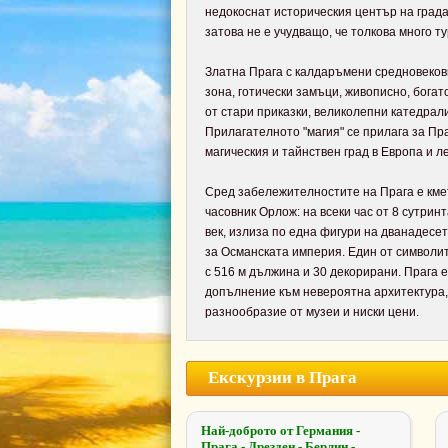
недокоснат историческия център на града
затова не е учудващо, че толкова много т
Златна Прага с калдаръмени средновеков
зона, готически замъци, живописно, богат
от стари приказки, великолепни катедрали
Прилагателното "магия" се прилага за Пра
магическия и тайнствен град в Европа и л
Сред забележителностите на Прага е кме
часовник Орлож: на всеки час от 8 сутрин
век, излиза по една фигури на дванадесе
за Османската империя. Един от символит
с 516 м дължина и 30 декорирани. Прага е
допълнение към невероятна архитектура, 
разнообразие от музеи и ниски цени.
Екскурзии в Прага
Най-доброто от Германия -
Прага - Дрезден - Берлин -