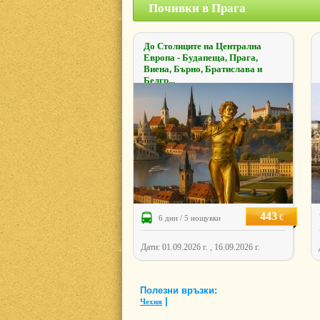
Почивки в Прага
До Столиците на Централна
Европа - Будапеща, Прага,
Виена, Бърно, Братислава и
Белгр...
443
€
6 дни / 5 нощувки
Дати: 01.09.2026 г. , 16.09.2026 г.
Полезни връзки:
|
Чехия