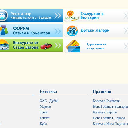
Туристически
застраховки
Екзотика
Празници
ОАЕ - Дубай
Коледа в България
Мароко
Нова Година в България
Тунис
Коледа в Европа
Египет
Нова Година в Европа
я
Куба
Коледа и Нова Година п