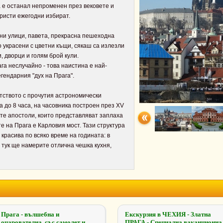
 е останал непроменен през вековете и
уристи ежегодни избират.
ни улици, павета, прекрасна пешеходна
о украсени с цветни къщи, сякаш са излезли
, дворци и голям брой кули.
га неслучайно - това наистина е най-
егендарния "дух на Прага".
тството с прочутия астрономически
та до 8 часа, на часовника построен през XV
тте апостоли, които представляват заплаха
е на Прага е Карловия мост. Тази структура
 красива по всяко време на годината: в
тук ще намерите отлична чешка кухня,
Прага - вълшебна и
Екскурзия в ЧЕХИЯ - Златна
очарователна, със самолет и
ПРАГА - Специална ваканционна