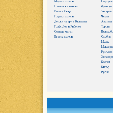
Морски хотели
Португа
Планински хотели
Франция
Вили и Къщи
Унгария
Градски хотели
Чехия
Детски лагери в България
Австрия
Голф, Лов и Риболов
Турция
Селища музеи
Великобр
Европа хотели
Сърбия
Малта
Македон
Румъния
Холанди
Белгия
Кипър
Русия