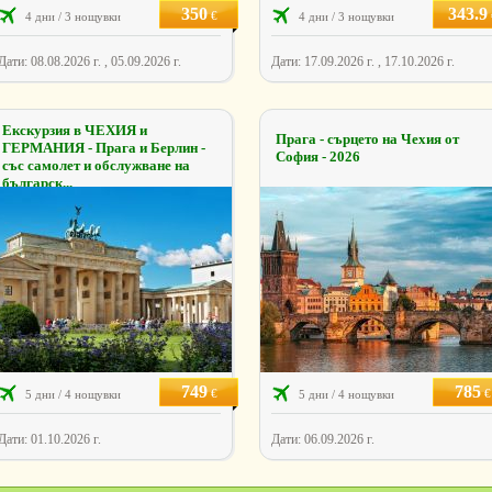
350
343.9
€
4 дни / 3 нощувки
4 дни / 3 нощувки
Дати: 08.08.2026 г. , 05.09.2026 г.
Дати: 17.09.2026 г. , 17.10.2026 г.
Екскурзия в ЧЕХИЯ и
Прага - сърцето на Чехия от
ГЕРМАНИЯ - Прага и Берлин -
София - 2026
със самолет и обслужване на
българск...
749
785
€
€
5 дни / 4 нощувки
5 дни / 4 нощувки
Дати: 01.10.2026 г.
Дати: 06.09.2026 г.