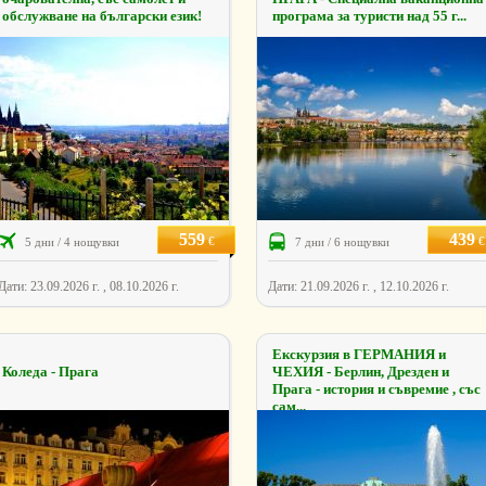
обслужване на български език!
програма за туристи над 55 г...
559
439
€
€
5 дни / 4 нощувки
7 дни / 6 нощувки
Дати: 23.09.2026 г. , 08.10.2026 г.
Дати: 21.09.2026 г. , 12.10.2026 г.
Екскурзия в ГЕРМАНИЯ и
Коледа - Прага
ЧЕХИЯ - Берлин, Дрезден и
Прага - история и съвремие , със
сам...