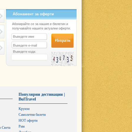
Абонамент за оферти
Абонирайте се за нашия е-бюлетин и
получавайте нашите актуални оферти.
Въведете кода:
Популярни дестинации |
BulTravel
Круизи
Самолетни билети
HOT оферти
Рим
о Света