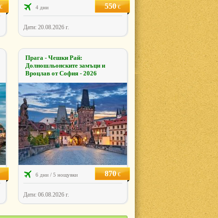
550
€
€
4 дни
Дати: 20.08.2026 г.
Прага - Чешки Рай:
Долношльонските замъци и
Вроцлав от София - 2026
870
€
6 дни / 5 нощувки
Дати: 06.08.2026 г.