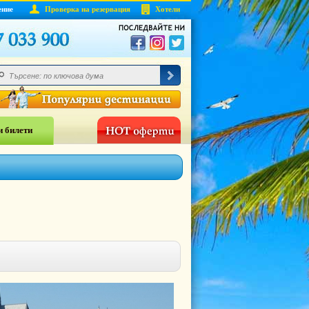
ение
Проверка на резервация
Хотели
 билети