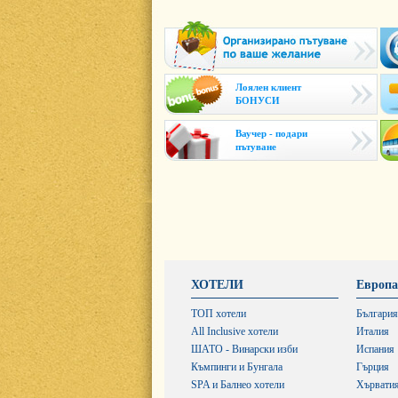
Лоялен клиент
БОНУСИ
Ваучер - подари
пътуване
ХОТЕЛИ
Европа
ТОП хотели
България
All Inclusive хотели
Италия
ШАТО - Винарски изби
Испания
Къмпинги и Бунгала
Гърция
SPA и Балнео хотели
Хървати