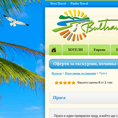
News Travel
Finder Travel
ХОТЕЛИ
Европа
Е
Оферти за екскурзии, почивка 
Начало
»
Популярни дестинации
»
Прага
Вашата оценка
5
от
1
глас
Прага
Прага е един прекрасен град, в който ще 