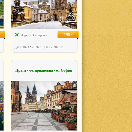
499
€
4 дни / 3 нощувки
Дати: 04.12.2026 г. , 06.12.2026 г.
Прага - четиридневна - от София