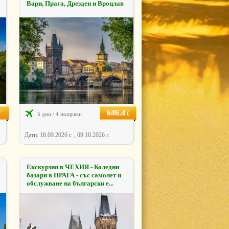
Вари, Прага, Дрезден и Вроцлав
646.4
€
5 дни / 4 нощувки
Дати: 18.09.2026 г. , 09.10.2026 г.
Екскурзия в ЧЕХИЯ - Коледни
базари в ПРАГА - със самолет и
обслужване на български е...