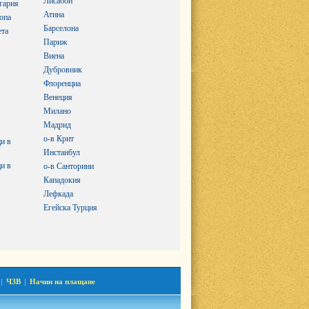
Лисабон
гария
Атина
опа
Барселона
ета
Париж
Виена
Дубровник
Флоренциа
Венеция
Милано
Мадрид
о-в Крит
и в
Инстанбул
и в
о-в Санторини
Кападокия
Лефкада
Егейска Турция
|
ЧЗВ
|
Начин на плащане