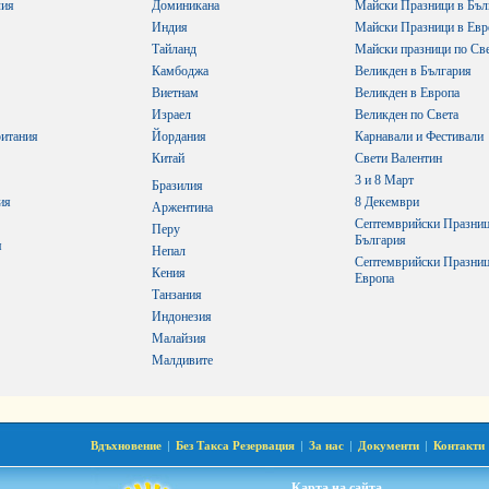
лия
Доминикана
Майски Празници в Бъл
Индия
Майски Празници в Евр
Тайланд
Майски празници по Св
Камбоджа
Великден в България
Виетнам
Великден в Европа
Израел
Великден по Света
итания
Йордания
Карнавали и Фестивали
Китай
Свети Валентин
3 и 8 Март
Бразилия
ия
8 Декември
Аржентина
Септемврийски Празниц
Перу
България
я
Непал
Септемврийски Празниц
Кения
Европа
Танзания
Индонезия
Малайзия
Малдивите
Вдъхновение
|
Без Такса Резервация
|
За нас
|
Документи
|
Контакти
Карта на сайта