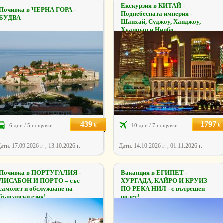
Екскурзия в КИТАЙ -
Почивка в ЧЕРНА ГОРА -
Поднебесната империя -
БУДВА
Шанхай, Суджоу, Ханджоу,
Хуаншан и Нинбо-...
439
1797
€
€
6 дни / 5 нощувки
10 дни / 7 нощувки
ати: 17.09.2026 г. , 13.10.2026 г.
Дати: 14.10.2026 г. , 01.11.2026 г.
Почивка в ПОРТУГАЛИЯ -
Ваканция в ЕГИПЕТ -
ЛИСАБОН И ПОРТО – със
ХУРГАДА, КАЙРО И КРУИЗ
самолет и обслужване на
ПО РЕКА НИЛ - с вътрешен
български език! ...
полет!