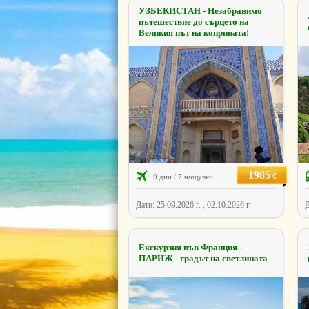
УЗБЕКИСТАН - Незабравимо
пътешествие до сърцето на
Великия път на коприната!
1985
€
9 дни / 7 нощувки
Дати: 25.09.2026 г. , 02.10.2026 г.
Д
Екскурзия във Франция -
ПАРИЖ - градът на светлината