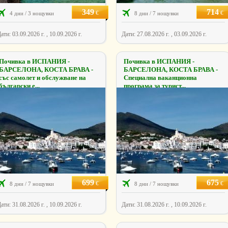
349
714
€
€
4 дни / 3 нощувки
8 дни / 7 нощувки
ати: 03.09.2026 г. , 10.09.2026 г.
Дати: 27.08.2026 г. , 03.09.2026 г.
Почивка в ИСПАНИЯ -
Почивка в ИСПАНИЯ -
БАРСЕЛОНА, КОСТА БРАВА -
БАРСЕЛОНА, КОСТА БРАВА -
със самолет и обслужване на
Специална ваканционна
български е...
програма за турист...
699
675
€
€
8 дни / 7 нощувки
8 дни / 7 нощувки
ати: 31.08.2026 г. , 10.09.2026 г.
Дати: 31.08.2026 г. , 10.09.2026 г.