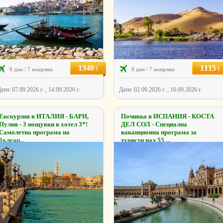
1348
1115
€
€
8 дни / 7 нощувки
8 дни / 7 нощувки
ати: 07.09.2026 г. , 14.09.2026 г.
Дати: 02.09.2026 г. , 16.09.2026 г.
Екскурзия в ИТАЛИЯ - БАРИ,
Почивка в ИСПАНИЯ - КОСТА
Пулия - 3 нощувки в хотел 3*!
ДЕЛ СОЛ - Специална
Самолетна програма на
ваканционна програма за
българ...
туристи над 55 ...