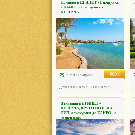
Почивка в ЕГИПЕТ - 1 нощувка
в КАЙРО и 6 нощувки в
ХУРГАДА
669
€
8 дни / 7 нощувки
Дати: 09.09.2026 г. , 23.09.2026 г.
Д
Ваканция в ЕГИПЕТ -
ХУРГАДА, КРУИЗ ПО РЕКА
НИЛ и екскурзия до КАЙРО - с
нощен влак!