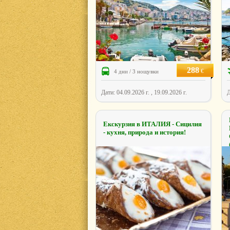
288
€
4 дни / 3 нощувки
Дати: 04.09.2026 г. , 19.09.2026 г.
Д
Екскурзия в ИТАЛИЯ - Сицилия
- кухня, природа и история!