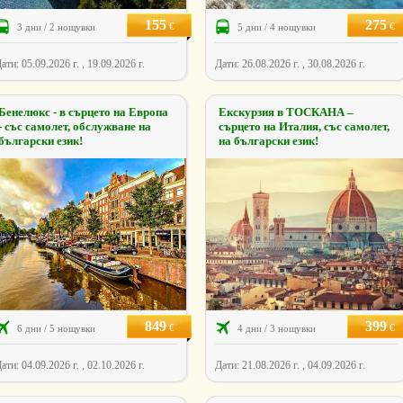
155
275
€
€
3 дни / 2 нощувки
5 дни / 4 нощувки
ати: 05.09.2026 г. , 19.09.2026 г.
Дати: 26.08.2026 г. , 30.08.2026 г.
Бенелюкс - в сърцето на Европа
Екскурзия в ТОСКАНА –
- със самолет, обслужване на
сърцето на Италия, със самолет,
български език!
на български език!
849
399
€
€
6 дни / 5 нощувки
4 дни / 3 нощувки
ати: 04.09.2026 г. , 02.10.2026 г.
Дати: 21.08.2026 г. , 04.09.2026 г.