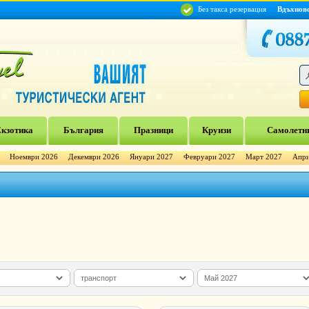
Без такса резервация
Вдъхнов
кзотика
България
Празници
Круизи
Самолетни
Ноември 2026
Декември 2026
Януари 2027
Февруари 2027
Март 2027
Апри