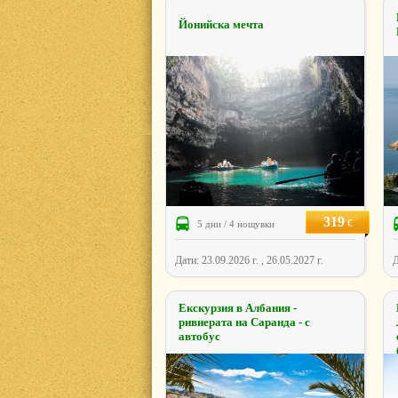
Йонийска мечта
319
€
5 дни / 4 нощувки
Дати: 23.09.2026 г. , 26.05.2027 г.
Д
Екскурзия в Албания -
ривиерата на Саранда - с
автобус