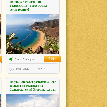
Почивка в ИСПАНИЯ -
ТЕНЕРИФЕ - островът на
вечното лято!
749
€
8 дни / 7 нощувки
Дати: 19.08.2026 г. , 16.09.2026 г.
Париж - любов и романтика - със
самолет, обслужване на
български език! Отстъпки за ра...