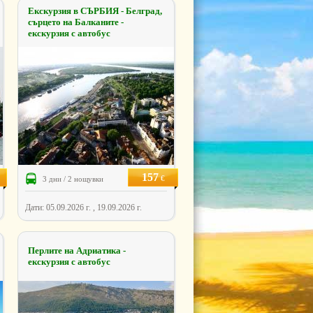
Екскурзия в СЪРБИЯ - Белград,
сърцето на Балканите -
екскурзия с автобус
157
€
3 дни / 2 нощувки
Дати: 05.09.2026 г. , 19.09.2026 г.
Перлите на Адриатика -
екскурзия с автобус