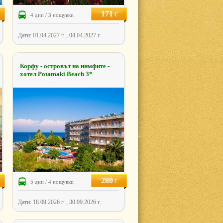
171
€
4 дни / 3 нощувки
Дати: 01.04.2027 г. , 04.04.2027 г.
Корфу - островът на нимфите -
хотел Potamaki Beach 3*
280
€
5 дни / 4 нощувки
Дати: 18.09.2026 г. , 30.09.2026 г.