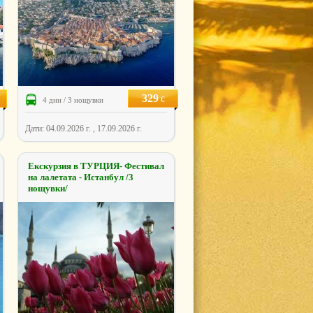
329
€
4 дни / 3 нощувки
Дати: 04.09.2026 г. , 17.09.2026 г.
Екскурзия в ТУРЦИЯ- Фестивал
на лалетата - Истанбул /3
нощувки/