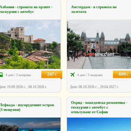
Албания - страната на орлите -
Амстердам - в страната на
екскурзия с автобус
лалетата
247
699
€
€
4 дни / 3 нощувки
4 дни / 3 нощувки
ати: 19.09.2026 г. , 08.10.2026 г.
Дати: 08.10.2026 г. , 29.04.2027 г.
Охрид - македонска романтика -
Лефкада - изумруденият остров
екскурзия с автобус с
(3 нощувки)
отпътуване от София