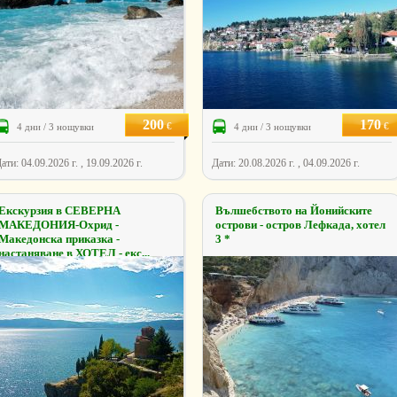
200
170
€
€
4 дни / 3 нощувки
4 дни / 3 нощувки
ати: 04.09.2026 г. , 19.09.2026 г.
Дати: 20.08.2026 г. , 04.09.2026 г.
Екскурзия в СЕВЕРНА
Вълшебството на Йонийските
МАКЕДОНИЯ-Охрид -
острови - остров Лефкада, хотел
Македонска приказка -
3 *
настаняване в ХОТЕЛ - екс...