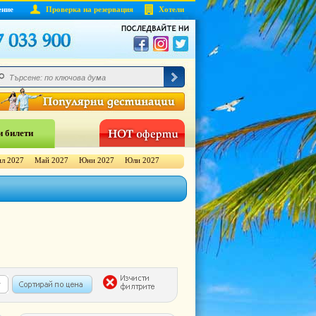
ение
Проверка на резервация
Хотели
 билети
л 2027
Май 2027
Юни 2027
Юли 2027