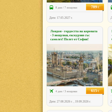
789
€
8 дни / 7 нощувки
Дати: 17.05.2027 г.
Д
Лондон - гордостта на короната
- 3 нощувки, екскурзия със
самолет! Полет от София!
615
€
4 дни / 3 нощувки
Дати: 27.08.2026 г. , 19.09.2026 г.
Д