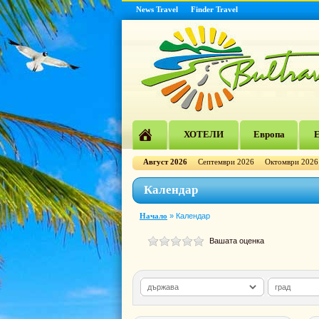
News Travel
Finder Travel
ХОТЕЛИ
Европа
Е
Август 2026
Септември 2026
Октомври 2026
Календар
Начало
»
Календар
Вашата оценка