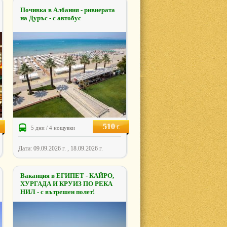
Почивка в Албания - ривиерата
на Дуръс - с автобус
510
€
5 дни / 4 нощувки
Дати: 09.09.2026 г. , 18.09.2026 г.
Ваканция в ЕГИПЕТ - КАЙРО,
ХУРГАДА И КРУИЗ ПО РЕКА
НИЛ - с вътрешен полет!