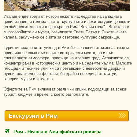
Италия е две трети от историческото наследство на западната
цивилизация, и голяма част от културните и архитектурни ценности
са забележителности в центъра на Рим "Вечния град" - Ватикана с
многобройните си музеи, базиликата Свети Петър и Сикстинската
капела, заслужено се счита за световно културно съкровище.
Туристи предпочитат уикенд в Рим без значение от сезона - градът
привлича не само със своите исторически места, но и със
специалната атмосфера, присъща на древния град. Атракциите са
концентрирани в историческия център и на седемте хълма. Малките
площади и тесните улички са претъпкани с невероятни дворци и
руини, великолепни фонтани, безкрайна поредица от статуи,
галерии, музеи и изкуство.
Офертите за Рим включват различни опции, подходящи за всеки
турист, бюджет и време, с което разполагате.
Екскурзии в Рим
Рим - Неапол и Амалфийската ривиера