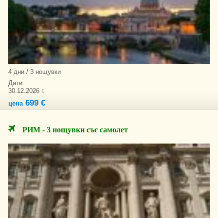
4 дни / 3 нощувки
Дати:
30.12.2026 г.
699 €
цена
РИМ - 3 нощувки със самолет