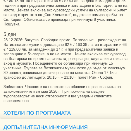
€ / 80.18 лв. за възрастни и 36 € /70.40 лв. за деца и младежи до 25
години и при предварителна заявка и заплащане в България, а не на
място. Цената включва екскурзоводски услуги на български и билет
за вход в криптата на „Сан Клементе”, където се намира гробът на
Св. Кирил. Обиколката се провежда при минимум 8 участника.
Нощувка.
5 ден
28.12.2026: Закуска. Свободно време. По желание – разглеждане на
Ватиканските музеи с доплащане 82 € / 160.38 лв. за възрастни и 66
€ / 129.08 лв. за младежи до 17 г. и при предварителна заявка и
заплащане в България, а не на място. Цената включва екскурзовод
на български по време на визитата, резервация, слушалки и такса за
вход в музеите. Посещението се организира при минимум 15
участника. Групата за Ватикански музеи може да бъде от максимум
30 човека, записваме до изчерпване на местата. Около 17:15 ч
трансфер до летището. 20:15 ч – 23:10 ч полет Рим - София.
Забележка: Часовете на полетите са обявени по разписанията на
авиокомпаниите към май 2026 г. При промяна на същите
туроператорът не носи отговорност и ще уведоми клиентите
своевременно.
ХОТЕЛИ ПО ПРОГРАМАТА
ДОПЪЛНИТЕЛНА ИНФОРМАЦИЯ