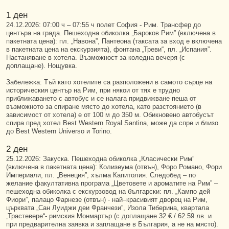
1 ден
24.12.2026: 07:00 ч – 07:55 ч полет София - Рим. Трансфер до
центъра на града. Пешеходна обиколка „Бароков Рим” (включена в
пакетната цена): пл. „Навона”, Пантеона (таксата за вход е включена
в пакетната цена на екскурзията), фонтана „Треви“, пл. „Испания”.
Настаняване в хотела. Възможност за коледна вечеря (с
доплащане). Нощувка.
Забележка: Тъй като хотелите са разположени в самото сърце на
историческия център на Рим, при някои от тях е трудно
приближаването с автобус и се налага придвижване пеша от
възможното за спиране място до хотела, като разстоянието (в
зависимост от хотела) е от 100 м до 350 м. Обикновено автобусът
спира пред хотел Best Western Royal Santina, може да спре и близо
до Best Western Universo и Torino.
2 ден
25.12.2026: Закуска. Пешеходна обиколка „Класически Рим”
(включена в пакетната цена): Колизеума (отвън), Форо Романо, Фори
Империали, пл. „Венеция”, хълма Капитолия. Следобед – по
желание факултативна програма „Цветовете и ароматите на Рим” –
пешеходна обиколка с екскурзовод на български: пл. „Кампо дей
Фиори”, палацо Фарнезе (отвън) - най–красивият дворец на Рим,
църквата „Сан Луиджи деи Франчези”, Изола Тиберина, квартала
„Трастевере“- римския Монмартър (с доплащане 32 € / 62.59 лв. и
при предварителна заявка и заплащане в България, а не на място).