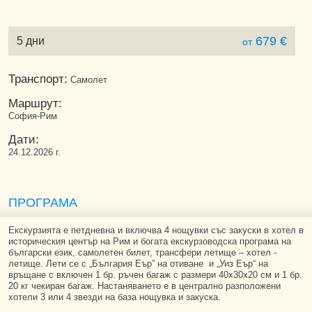
679 €
5 дни
от
Транспорт:
Самолет
Маршрут:
София-Рим
Дати:
24.12.2026 г.
ПРОГРАМА
Екскурзията е петдневна и включва 4 нощувки със закуски в хотел в
историческия център на Рим и богата екскурзоводска програма на
български език, самолетен билет, трансфери летище – хотел -
летище. Лети се с „България Еър” на отиване и „Уиз Еър“ на
връщане с включен 1 бр. ръчен багаж с размери 40х30х20 см и 1 бр.
20 кг чекиран багаж. Настаняването е в централно разположени
хотели 3 или 4 звезди на база нощувка и закуска.