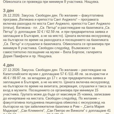
Обиколката се провежда при минимум 8 участника. Нощувка.
3 ден
26.12.2026: Закуска. Свободен ден. По желание – факултативна
програма „Ватикана и крепостта Сант Анджело“ – програмата
включва разходка по моста Сант Анджело, крепостта Сант Анджело
(отвън), Ватикана - пл. „Св. Петър” и разглеждане на базиликата „Св.
Петър” (с доплащане 32 € / 62.59 лв. и при предварителна заявка и
заплащане в България, а не на място). Цената включва екскурзовод
на български по време на разходката и посещението на базиликата
„Св. Петър“ и слушалки в базиликата. Обиколката се организира при
минимум 8 участника. Свободен следобед. Възможност за
самостоятелно посещение на музеи – Вила Боргезе, галерията
Дория Памфили и пр. Нощувка.
4 ден
27.12.2026: Закуска. Свободен ден. По желание – разглеждане на
Капитолийските музеи с доплащане 57 € /111.48 лв. за възрастни и
46 € / 89.97 лв. за младежи до 17 г. и при предварителна заявка и
заплащане в България, а не на място. Цената включва екскурзовод
на български по време на визитата, резервация, слушалки и такса за
вход в музеите. Посещението се организира при минимум 15
участника. Групата може да бъде от максимум 25 човека, записваме
до изчерпване на местата. Свободен следобед. По жeлание –
факултативна полудневна пешеходна обиколка с екскурзовод на
български на три забележителни базилики в Рим – „Санта Мария
Маджоре”, „Сан Клементе”, „Сан Пиетро ин Винколи” с доплащане 41