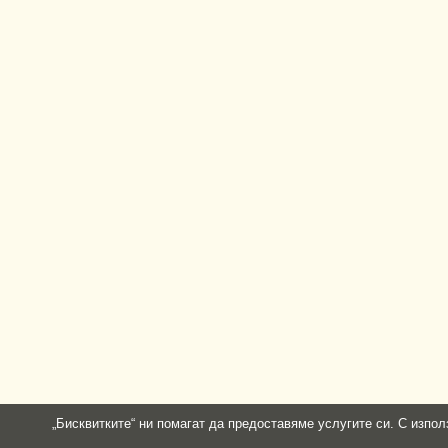
„Бисквитките“ ни помагат да предоставяме услугите си. С изпол