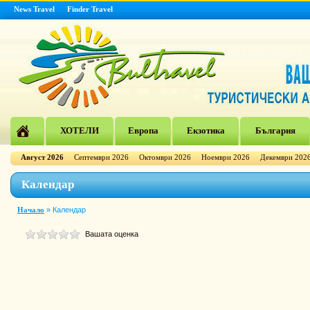
News Travel
Finder Travel
ХОТЕЛИ
Европа
Екзотика
България
Август 2026
Септември 2026
Октомври 2026
Ноември 2026
Декември 202
Календар
Начало
»
Календар
Вашата оценка