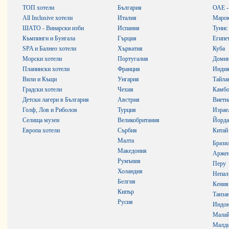
ТОП хотели
България
ОАЕ -
All Inclusive хотели
Италия
Маро
ШАТО - Винарски изби
Испания
Тунис
Къмпинги и Бунгала
Гърция
Египе
SPA и Балнео хотели
Хърватия
Куба
Морски хотели
Португалия
Домин
Планински хотели
Франция
Инди
Вили и Къщи
Унгария
Тайла
Градски хотели
Чехия
Камб
Детски лагери в България
Австрия
Виетн
Голф, Лов и Риболов
Турция
Израе
Селища музеи
Великобритания
Йорда
Европа хотели
Сърбия
Китай
Малта
Брази
Македония
Аржен
Румъния
Перу
Холандия
Непал
Белгия
Кения
Кипър
Танза
Русия
Индон
Малай
Малди