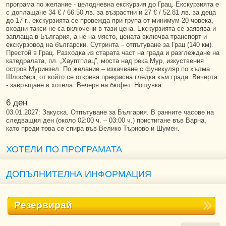
програма по желание - целодневна екскурзия до Грац. Екскурзията е
с доплащане 34 € / 66.50 лв. за възрастни и 27 € / 52.81 лв. за деца
до 17 г., екскурзията се провежда при група от минимум 20 човека,
входни такси не са включени в тази цена. Екскурзията се заявява и
заплаща в България, а не на място, цената включва транспорт и
екскурзовод на български. Сутринта – отпътуване за Грац (140 км).
Престой в Грац. Разходка из старата част на града и разглеждане на
катедралата, пл. „Хауптплац”, моста над река Мур, изкуствения
остров Муринзел. По желание – изкачване с фуникуляр по хълма
Шлосберг, от който се открива прекрасна гледка към града. Вечерта
- завръщане в хотела. Вечеря на бюфет. Нощувка.
6 ден
03.01.2027: Закуска. Отпътуване за България. В ранните часове на
следващия ден (около 02:00 ч. – 03:00 ч.) пристигане във Варна,
като преди това се спира във Велико Търново и Шумен.
ХОТЕЛИ ПО ПРОГРАМАТА
ДОПЪЛНИТЕЛНА ИНФОРМАЦИЯ
Резервирай