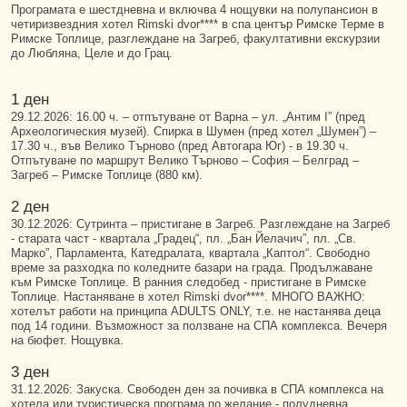
Програмата е шестдневна и включва 4 нощувки на полупансион в
четиризвездния хотел Rimski dvor**** в спа център Римске Терме в
Римске Топлице, разглеждане на Загреб, факултативни екскурзии
до Любляна, Целе и до Грац.
1 ден
29.12.2026: 16.00 ч. – отпътуване от Варна – ул. „Антим I” (пред
Археологическия музей). Спирка в Шумен (пред хотел „Шумен”) –
17.30 ч., във Велико Търново (пред Автогара Юг) - в 19.30 ч.
Отпътуване по маршрут Велико Търново – София – Белград –
Загреб – Римске Топлице (880 км).
2 ден
30.12.2026: Сутринта – пристигане в Загреб. Разглеждане на Загреб
- старата част - квартала „Градец“, пл. „Бан Йелачич”, пл. „Св.
Марко”, Парламента, Катедралата, квартала „Каптол“. Свободно
време за разходка по коледните базари на града. Продължаване
към Римске Топлице. В ранния следобед - пристигане в Римске
Топлице. Настаняване в хотел Rimski dvor****. МНОГО ВАЖНО:
хотелът работи на принципа ADULTS ONLY, т.е. не настанява деца
под 14 години. Възможност за ползване на СПА комплекса. Вечеря
на бюфет. Нощувка.
3 ден
31.12.2026: Закуска. Свободен ден за почивка в СПА комплекса на
хотела или туристическа програма по желание - полудневна