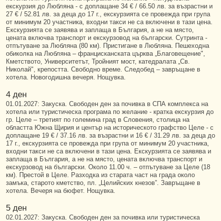
екскурзия до Любляна - с доплащане 34 € / 66.50 лв. за възрастни и
27 € / 52.81 лв. за деца до 17 г., екскурзията се провежда при група
от минимум 20 участника, входни такси не са включени в тази цена.
Екскурзията се заявява и заплаща в България, а не на място,
цената включва транспорт и екскурзовод на български. Сутринта -
отпътуване за Любляна (80 км). Пристигане в Любляна. Пешеходна
обиколка на Любляна – францисканската църква „Благовещение",
Кметството, Университетът, Тройният мост, катедралата „Св.
Николай", крепостта. Свободно време. Следобед – завръщане в
хотела. Новогодишна вечеря. Нощувка.
4 ден
01.01.2027: Закуска. Свободен ден за почивка в СПА комплекса на
хотела или туристическа програма по желание - кратка екскурзия до
гр. Целе – третият по големина град в Словения, столица на
областта Южна Щирия и център на историческото графство Целе - с
доплащане 19 € / 37.16 лв. за възрастни и 16 € / 31.29 лв. за деца до
17 г., екскурзията се провежда при група от минимум 20 участника,
входни такси не са включени в тази цена. Екскурзията се заявява и
заплаща в България, а не на място, цената включва транспорт и
екскурзовод на български. Около 11.00 ч. – отпътуване за Целе (18
км). Престой в Целе. Разходка из старата част на града около
замъка, старото кметство, пл. „Целийских кнезов”. Завръщане в
хотела. Вечеря на бюфет. Нощувка.
5 ден
02.01.2027: Закуска. Свободен ден за почивка или туристическа