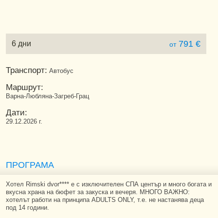
791 €
6 дни
от
Транспорт:
Автобус
Маршрут:
Варна-Любляна-Загреб-Грац
Дати:
29.12.2026 г.
ПРОГРАМА
Хотел Rimski dvor**** e с изключителен СПА център и много богата и
вкусна храна на бюфет за закуска и вечеря. МНОГО ВАЖНО:
хотелът работи на принципа ADULTS ONLY, т.е. не настанява деца
под 14 години.