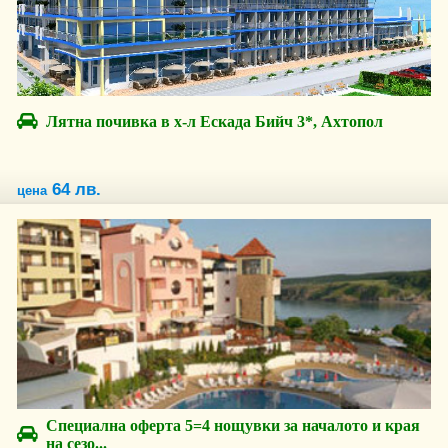
Лятна почивка в х-л Ескада Бийч 3*, Ахтопол
64 лв.
цена
Специална оферта 5=4 нощувки за началото и края
на сезо...