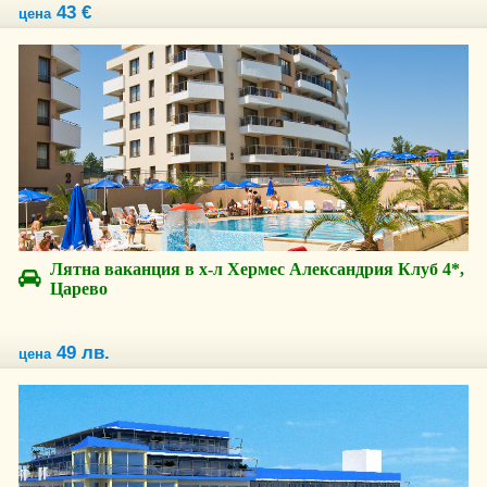
43 €
цена
Лятна ваканция в х-л Хермес Александрия Клуб 4*,
Царево
49 лв.
цена