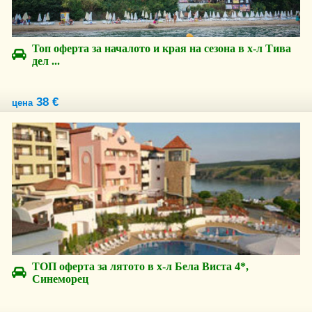
Топ оферта за началото и края на сезона в х-л Тива
дел ...
38 €
цена
ТОП оферта за лятото в х-л Бела Виста 4*,
Синеморец