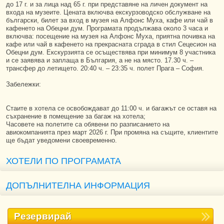
до 17 г. и за лица над 65 г. при представяне на личен документ на
входа на музеите. Цената включва екскурзоводско обслужване на
български, билет за вход в музея на Алфонс Муха, кафе или чай в
кафенето на Обeцни дум. Програмата продължава около 3 часа и
включва: посещение на музея на Алфонс Муха, приятна почивка на
кафе или чай в кафенето на прекрасната сграда в стил Сецесион на
Обецни дум. Екскурзията се осъществява при минимум 8 участника
и се заявява и заплаща в България, а не на място. 17.30 ч. –
трансфер до летището. 20:40 ч. – 23:35 ч. полет Прага – София.
Забележки:
Стаите в хотела се освобождават до 11:00 ч. и багажът се оставя на
съхранение в помещение за багаж на хотела;
Часовете на полетите са обявени по разписанието на
авиокомпанията през март 2026 г. При промяна на същите, клиентите
ще бъдат уведомени своевременно.
ХОТЕЛИ ПО ПРОГРАМАТА
ДОПЪЛНИТЕЛНА ИНФОРМАЦИЯ
Резервирай