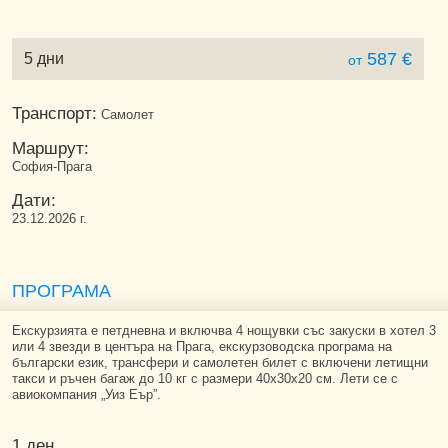
587 €
5 дни
от
Транспорт:
Самолет
Маршрут:
София-Прага
Дати:
23.12.2026 г.
ПРОГРАМА
Екскурзията е петдневна и включва 4 нощувки със закуски в хотел 3
или 4 звезди в центъра на Прага, екскурзоводска програма на
български език, трансфери и самолетен билет с включени летищни
такси и ръчен багаж до 10 кг с размери 40х30х20 см. Лети се с
авиокомпания „Уиз Еър”.
1 ден