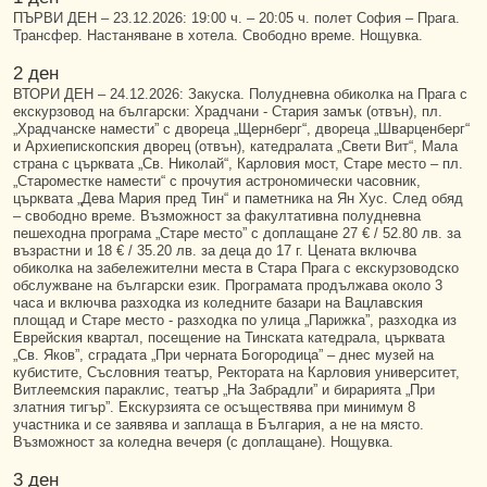
ПЪРВИ ДЕН – 23.12.2026: 19:00 ч. – 20:05 ч. полет София – Прага.
Трансфер. Настаняване в хотела. Свободно време. Нощувка.
2 ден
ВТОРИ ДЕН – 24.12.2026: Закуска. Полудневна обиколка на Прага с
екскурзовод на български: Храдчани - Стария замък (отвън), пл.
„Храдчанске намести” с двореца „Щернберг“, двореца „Шварценберг“
и Архиепископския дворец (отвън), катедралата „Свети Вит“, Мала
страна с църквата „Св. Николай“, Карловия мост, Старе место – пл.
„Староместке намести“ с прочутия астрономически часовник,
църквата „Дева Мария пред Тин“ и паметника на Ян Хус. След обяд
– свободно време. Възможност за факултативна полудневна
пешеходна програма „Старе место” с доплащане 27 € / 52.80 лв. за
възрастни и 18 € / 35.20 лв. за деца до 17 г. Цената включва
обиколка на забележителни места в Стара Прага с екскурзоводско
обслужване на български език. Програмата продължава около 3
часа и включва разходка из коледните базари на Вацлавския
площад и Старе место - разходка по улица „Парижка”, разходка из
Еврейския квартал, посещение на Тинската катедрала, църквата
„Св. Яков”, сградата „При черната Богородица” – днес музей на
кубистите, Съсловния театър, Ректората на Карловия университет,
Витлеемския параклис, театър „На Забрадли” и бирарията „При
златния тигър”. Екскурзията се осъществява при минимум 8
участника и се заявява и заплаща в България, а не на място.
Възможност за коледна вечеря (с доплащане). Нощувка.
3 ден