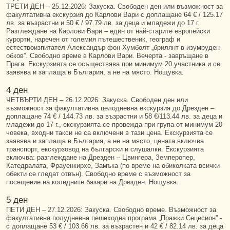
ТРЕТИ ДЕН – 25.12.2026: Закуска. Свободен ден или възможност за
факултативна екскурзия до Карлови Вари с доплащане 64 € / 125.17
лв. за възрастни и 50 € / 97.79 лв. за деца и младежи до 17 г.
Разглеждане на Карлови Вари – един от най-старите европейски
курорти, наречен от големия пътешественик, географ и
естествоизпитател Александър фон Хумболт „брилянт в изумруден
обков”. Свободно време в Карлови Вари. Вечерта - завръщане в
Прага. Екскурзията се осъществява при минимум 20 участника и се
заявява и заплаща в България, а не на място. Нощувка.
4 ден
ЧЕТВЪРТИ ДЕН – 26.12.2026: Закуска. Свободен ден или
възможност за факултативна целодневна екскурзия до Дрезден –
доплащане 74 € / 144.73 лв. за възрастни и 58 €/113.44 лв. за деца и
младежи до 17 г., екскурзията се провежда при група от минимум 20
човека, входни такси не са включени в тази цена. Екскурзията се
заявява и заплаща в България, а не на място, цената включва
транспорт, екскурзовод на български и слушалки. Екскурзията
включва: разглеждане на Дрезден – Цвингера, Земперопер,
Катедралата, Фрауенкирхе, Замъка (по време на обиколката всички
обекти се гледат отвън). Свободно време с възможност за
посещение на коледните базари на Дрезден. Нощувка.
5 ден
ПЕТИ ДЕН – 27.12.2026: Закуска. Свободно време. Възможност за
факултативна полудневна пешеходна програма „Пражки Сецесион” -
с доплащане 53 € / 103.66 лв. за възрастен и 42 € / 82.14 лв. за деца