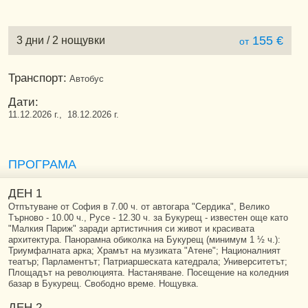
155 €
3 дни / 2 нощувки
от
Транспорт:
Автобус
Дати:
11.12.2026 г., 18.12.2026 г.
ПРОГРАМА
ДЕН 1
Отпътуване от София в 7.00 ч. от автогара "Сердика", Велико
Търново - 10.00 ч., Русе - 12.30 ч. за Букурещ - известен още като
"Малкия Париж" заради артистичния си живот и красивата
архитектура. Панорамна обиколка на Букурещ (минимум 1 ½ ч.):
Триумфалната арка; Храмът на музиката "Атене"; Националният
театър; Парламентът; Патриаршеската катедрала; Университетът;
Площадът на революцията. Настаняване. Посещение на коледния
базар в Букурещ. Свободно време. Нощувка.
ДЕН 2