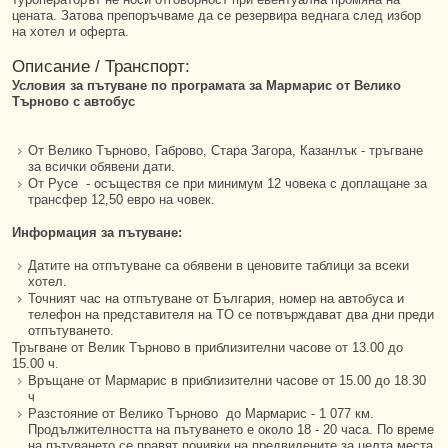
цената. Затова препоръчваме да се резервира веднага след избор
на хотел и оферта.
Описание / Транспорт:
Условия за пътуване по програмата за Мармарис от Велико
Търново с автобус
От Велико Търново, Габрово, Стара Загора, Казанлък - тръгване
за всички обявени дати.
От Русе - осъществя се при минимум 12 човека с доплащане за
трансфер 12,50 евро на човек.
Информация за пътуване:
Датите на отпътуване са обявени в ценовите таблици за всеки
хотел.
Точният час на отпътуване от България, номер на автобуса и
телефон на представителя на TО се потвърждават два дни преди
отпътуването.
Тръгване от Велик Търново в приблизителни часове от 13.00 до
15.00 ч.
Връщане от Мармарис в приблизителни часове от 15.00 до 18.30
ч
Разстояние от Велико Търново до Мармарис - 1 077 км.
Продължителността на пътуването е около 18 - 20 часа. По време
на пътуването се правят почивки на предвидените за целта места