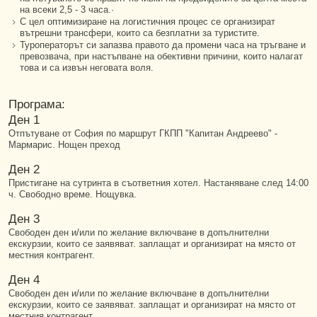
на всеки 2,5 - 3 часа.·
С цел оптимизиране на логистичния процес се организират
вътрешни трансфери, които са безплатни за туристите.
Туроператорът си запазва правото да промени часа на тръгване и
превозвача, при настъпване на обективни причини, които налагат
това и са извън неговата воля.
Програма:
Ден 1
Отпътуване от София по маршрут ГКПП "Капитан Андреево" -
Мармарис. Нощен преход
Ден 2
Пристигане на сутринта в съответния хотел. Настаняване след 14:00
ч. Свободно време. Нощувка.
Ден 3
Свободен ден и/или по желание включване в допълнителни
екскурзии, които се заявяват. заплащат и организират на място от
местния контрагент.
Ден 4
Свободен ден и/или по желание включване в допълнителни
екскурзии, които се заявяват. заплащат и организират на място от
местния контрагент.