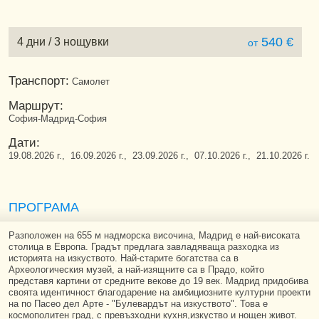
540 €
4 дни / 3 нощувки
от
Транспорт:
Самолет
Маршрут:
София-Мадрид-София
Дати:
19.08.2026 г., 16.09.2026 г., 23.09.2026 г., 07.10.2026 г., 21.10.2026 г.
ПРОГРАМА
Разположен на 655 м надморска височина, Мадрид е най-високата
столица в Европа. Градът предлага завладяваща разходка из
историята на изкуството. Най-старите богатства са в
Археологическия музей, а най-изящните са в Прадо, който
представя картини от средните векове до 19 век. Мадрид придобива
своята идентичност благодарение на амбициозните културни проекти
на по Пасео дел Арте - "Булевардът на изкуството". Това е
космополитен град, с превъзходни кухня,изкуство и нощен живот.