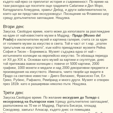
където най-ярко се преплитат история и съвременност. По време на
тази разходка ще посетите още градините Сабатини и Дел Моро,
Катедралата Алмудена, храмът Дебод, и други забележителности,
които ще ви представи екскурзоводът. Посещение на Фламенко шоу
срещу допълнително заплащане. Нощувка.
Втори ден:
Закуска. Свободно време, което може да използвате за разглеждане
на един от най-известните музеи в Мадрид -
Прадо (Museo del
Prado)
е изключителен музей и картинна галерия, счита се за един
от големите музеи за изкуство в света. Той е част от т.нар. „златен
триъгълник на изкуството“, към който принадлежат музеите Рейна
София и Тисен – Борнемиса. Музеят съдържа една от най –
изтънчените колекции на европейско изкуство. Тя обхваща периода
от XII до XIX в. Основан като музей за картини и скулптури, днес
той притежава важни колекции с повече от 5000 картини, 2000
графики, 1000 монети и медали и над 2000 декоративни предмети и
произведения на изкуството. Имената, чиито творби ще видите в
Прадо са световно известни – Диего Велазкес, Франсиско Гоя, Ел
Греко, Рубенс, Рафаело, Рембранд и много други. Музеят е отворен
през 1819г. като е разширяван няколко пъти. Нощувка.
Трети ден:
Закуска.Свободно време. По желание
екскурзия до Толедо с
екскурзовод на български език
/срещу допълнително заплащане/,
разположена на 70 км от Мадрид. Портата Бисагра, площад
Сокодовер, замъкът Алкасар, където днес се помещава