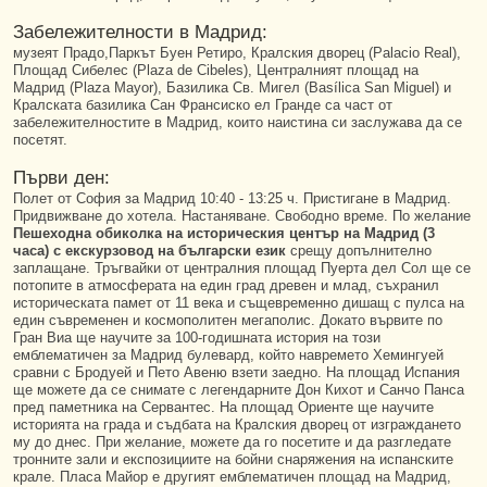
Забележителности в Мадрид:
музеят Прадо,Паркът Буен Ретиро, Кралския дворец (Palacio Real),
Площад Сибелес (Plaza de Cibeles), Централният площад на
Мадрид (Plaza Mayor), Базилика Св. Мигел (Basílica San Miguel) и
Кралската базилика Сан Франсиско ел Гранде са част от
забележителностите в Мадрид, които наистина си заслужава да се
посетят.
Първи ден:
Полет от София за Мадрид 10:40 - 13:25 ч. Пристигане в Мадрид.
Придвижване до хотела. Настаняване. Свободно време. По желание
Пешеходна обиколка на историческия център на Мадрид (3
часа) с екскурзовод на български език
срещу допълнително
заплащане. Тръгвайки от централния площад Пуерта дел Сол ще се
потопите в атмосферата на един град древен и млад, съхранил
историческата памет от 11 века и същевременно дишащ с пулса на
един съвременен и космополитен мегаполис. Докато вървите по
Гран Виа ще научите за 100-годишната история на този
емблематичен за Мадрид булевард, който навремето Хемингуей
сравни с Бродуей и Пето Авеню взети заедно. На площад Испания
ще можете да се снимате с легендарните Дон Кихот и Санчо Панса
пред паметника на Сервантес. На площад Ориенте ще научите
историята на града и съдбата на Кралския дворец от изграждането
му до днес. При желание, можете да го посетите и да разгледате
тронните зали и експозициите на бойни снаряжения на испанските
крале. Пласа Майор е другият емблематичен площад на Мадрид,