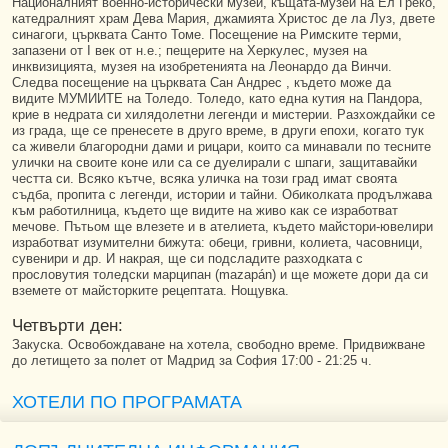
Националният военно-исторически музей, къщата-музей на Ел Греко,
катедралният храм Дева Мария, джамията Христос де ла Луз, двете
синагоги, църквата Санто Томе. Посещение на Римските терми,
запазени от I век от н.е.; пещерите на Херкулес, музея на
инквизицията, музея на изобретенията на Леонардо да Винчи.
Следва посещение на църквата Сан Андрес , където може да
видите МУМИИТЕ на Толедо. Толедо, като една кутия на Пандора,
крие в недрата си хилядолетни легенди и мистерии. Разхождайки се
из града, ще се пренесете в друго време, в други епохи, когато тук
са живели благородни дами и рицари, които са минавали по тесните
улички на своите коне или са се дуелирали с шпаги, защитавайки
честта си. Всяко кътче, всяка уличка на този град имат своята
съдба, пропита с легенди, истории и тайни. Обиколката продължава
към работилница, където ще видите на живо как се изработват
мечове. Пътьом ще влезете и в ателиета, където майстори-ювелири
изработват изумителни бижута: обеци, гривни, колиета, часовници,
сувенири и др. И накрая, ще си подсладите разходката с
прословутия толедски марципан (mazapán) и ще можете дори да си
вземете от майсторките рецептата. Нощувка.
Четвърти ден:
Закуска. Освобождаване на хотела, свободно време. Придвижване
до летището за полет от Мадрид за София 17:00 - 21:25 ч.
ХОТЕЛИ ПО ПРОГРАМАТА