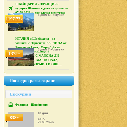
ШВЕЙЦАРИЯ и ФРАНЦИЯ с
курорта Шамони с дата на тръгване
07.08.2026 г., самолетна екскурзия
6 дни/ 5 нощувки
1197.73
€
ИТАЛИЯ и Швейцария - да
заминем с Червената БЕРНИНА от
Тирано до Санкт Мориц! Да се
8 дни/ 7 нощувки
възхитим на искрящите
1375
€
ДОЛОМИТИ С МАДОНА ДИ
КАМПИЛЬО, МАРМОЛАДА,
КАНАЗЕЙ, БОРМИО И ОЩЕ...
Последно разглеждани
Екскурзии
Франция - Швейцария
10 дни
838
€
дати:
29.08.2026г.