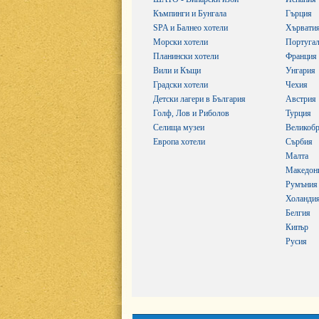
Къмпинги и Бунгала
Гърция
SPA и Балнео хотели
Хървати
Морски хотели
Португа
Планински хотели
Франция
Вили и Къщи
Унгария
Градски хотели
Чехия
Детски лагери в България
Австрия
Голф, Лов и Риболов
Турция
Селища музеи
Великобр
Европа хотели
Сърбия
Малта
Македон
Румъния
Холанди
Белгия
Кипър
Русия