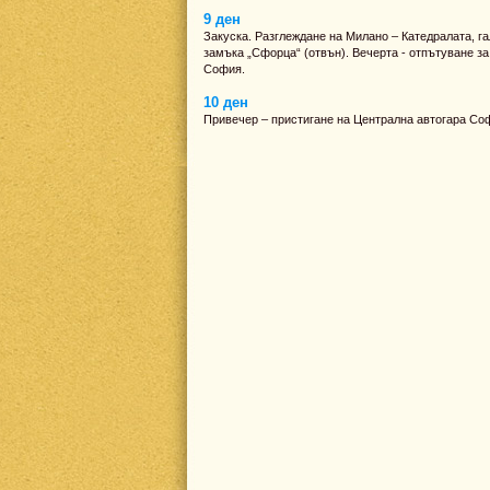
9 ден
Закуска. Разглеждане на Милано – Катедралата, га
замъка „Сфорца“ (отвън). Вечерта - отпътуване з
София.
10 ден
Привечер – пристигане на Централна автогара Со