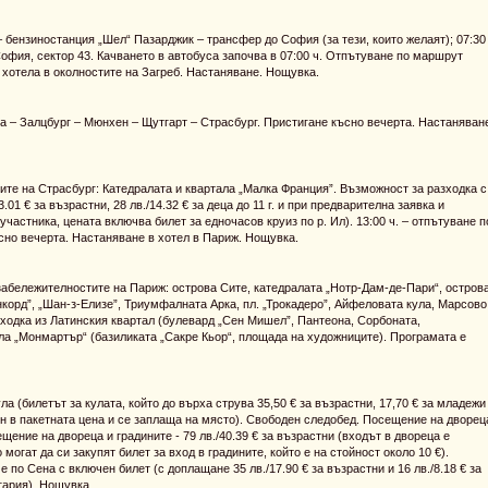
 – бензиностанция „Шел“ Пазарджик – трансфер до София (за тези, които желаят); 07:30
офия, сектор 43. Качването в автобуса започва в 07:00 ч. Отпътуване по маршрут
 хотела в околностите на Загреб. Настаняване. Нощувка.
 – Залцбург – Мюнхен – Щутгарт – Страсбург. Пристигане късно вечерта. Настаняван
ите на Страсбург: Катедралата и квартала „Малка Франция”. Възможност за разходка с
.01 € за възрастни, 28 лв./14.32 € за деца до 11 г. и при предварителна заявка и
астника, цената включва билет за едночасов круиз по р. Ил). 13:00 ч. – отпътуване п
сно вечерта. Настаняване в хотел в Париж. Нощувка.
 забележителностите на Париж: острова Сите, катедралата „Нотр-Дам-де-Пари“, остров
онкорд”, „Шан-з-Елизе”, Триумфалната Арка, пл. „Трокадеро”, Айфеловата кула, Марсово
ходка из Латинския квартал (булевард „Сен Мишел”, Пантеона, Сорбоната,
ла „Монмартър“ (базиликата „Сакре Кьор“, площада на художниците). Програмата е
а (билетът за кулата, който до върха струва 35,50 € за възрастни, 17,70 € за младежи
включен в пакетната цена и се заплаща на място). Свободен следобед. Посещение на дворец
щение на двореца и градините - 79 лв./40.39 € за възрастни (входът в двореца е
о могат да си закупят билет за вход в градините, който е на стойност около 10 €).
 по Сена с включен билет (с доплащане 35 лв./17.90 € за възрастни и 16 лв./8.18 € за
лгария). Нощувка.