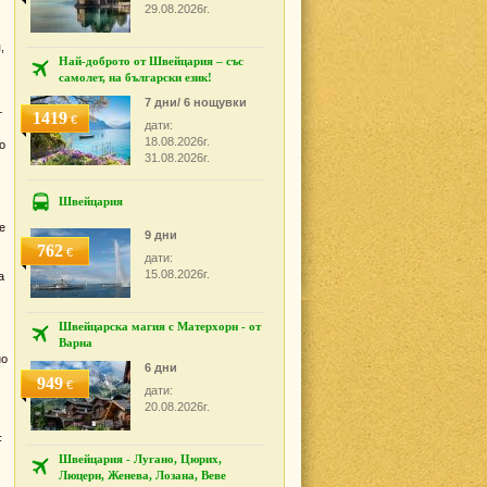
29.08.2026г.
,
Най-доброто от Швейцария – със
самолет, на български език!
7 дни/ 6 нощувки
–
1419
€
дати:
18.08.2026г.
о
31.08.2026г.
Швейцария
е
9 дни
762
€
дати:
15.08.2026г.
а
Швейцарска магия с Матерхорн - от
Варна
но
6 дни
949
€
дати:
20.08.2026г.
F
Швейцария - Лугано, Цюрих,
Люцерн, Женева, Лозана, Веве