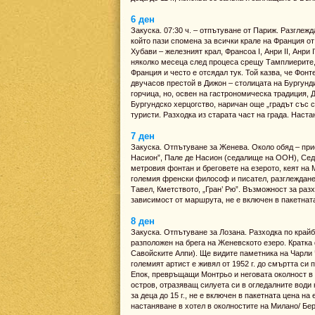
6 ден
Закуска. 07:30 ч. – отпътуване от Париж. Разглеж
който пази спомена за всички крале на Франция о
Хубави – железният крал, Франсоа I, Анри II, Анри I
няколко месеца след процеса срещу Тамплиерите, 
Франция и често е отсядал тук. Той казва, че Фон
двучасов престой в Дижон – столицата на Бургунд
горчица, но, освен на гастрономическа традиция, 
Бургундско херцогство, наричан още „градът със 
туристи. Разходка из старата част на града. Наст
7 ден
Закуска. Отпътуване за Женева. Около обяд – при
Насион”, Пале де Насион (седалище на ООН), Сед
метровия фонтан и бреговете на езерото, кеят на 
големия френски философ и писател, разглеждане 
Тавел, Кметството, „Гран’ Рю”. Възможност за разх
зависимост от маршрута, не е включен в пакетнат
8 ден
Закуска. Отпътуване за Лозана. Разходка по край
разположен на брега на Женевското езеро. Кратка
Савойските Алпи). Ще видите паметника на Чарли 
големият артист е живял от 1952 г. до смъртта си 
Епок, превръщащи Монтрьо и неговата околност в
остров, отразяващ силуета си в огледалните води 
за деца до 15 г., не е включен в пакетната цена н
настаняване в хотел в околностите на Милано/ Бе