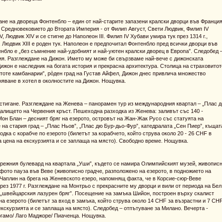
дане на двореца Фонтенбло – един от най-старите запазени кралски дворци във Франция
т Средновековието до Втората Империя - от Филип Август, Свети Людвик, Филип IV
V, Людвик XIV и се стигне до Наполеон III. Филип IV Хубави умира тук през 1314 г.,
Людвик XIII е роден тук. Наполеон е предпочитал Фонтенбло пред всички дворци във
тенбло е „без съмнение най-удобният и най-уютен кралски дворец в Европа”. Следобед 
ия. Разглеждане на Дижон. Името му може би свързваме най-вече с дижонската
Дижон е наследник на богата история и прекрасна архитектура. Столица на страховитот
стоте камбанарии”, рòден град на Густав Айфел, Дижон днес привлича множество
аняване в хотел в околностите на Дижон. Нощувка.
стигане. Разглеждане на Женева – панорамен тур из международния квартал – „Плас д
алището на Червения кръст. Пешеходна разходка из Женева: заливът със 140 -
Мон Блан – десният бряг на езерото, островът на Жан-Жак Русо със статуята на
на стария град – „Плас Ньов”, „Плас дю Бур-дьо-Фур”, катедралата „Сен Пиер”, къщат
одка с корабче по езерото (билетът за корабчето, който струва около 20 - 26 CHF в
а цена на екскурзията и се заплаща на място). Свободно време. Нощувка.
брежния булевард на квартала „Уши”, където сe намира Олимпийският музей, живопис
 фото пауза във Веве (живописно градче, разположено на езерото, в подножието на
Чаплин на брега на Женевското eзеро, напомнящ факта, че в Корсие-сюр-Веве
през 1977 г. Разглеждане на Монтрьо с прекрасните му дворци и вили от периода на Бел
 „швейцарския лазурен бряг”. Посещение на замъка Шийон, построен върху скалист
на езерото (билетът за вход в замъка, който струва около 14 CHF за възрастни и 7 CH
а екскурзията и се заплаща на място). Следобед – отпътуване за Милано. Вечерта -
ргамо/ Лаго Маджоре/ Пиаченца. Нощувка.