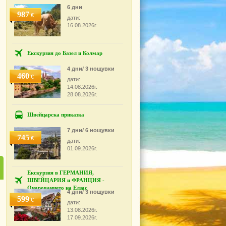
6 дни
987
€
дати:
16.08.2026г.
Екскурзия до Базел и Колмар
4 дни/ 3 нощувки
460
€
дати:
14.08.2026г.
28.08.2026г.
Швейцарска приказка
7 дни/ 6 нощувки
745
€
дати:
01.09.2026г.
Екскурзия в ГЕРМАНИЯ,
ШВЕЙЦАРИЯ и ФРАНЦИЯ -
Очарованието на Елзас
4 дни/ 3 нощувки
599
€
дати:
13.08.2026г.
17.09.2026г.