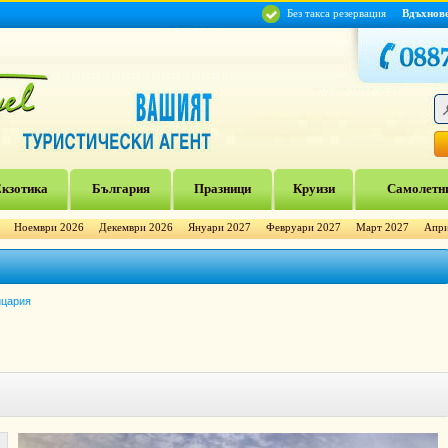
Без такса резервация
Вдъхнов
кзотика
България
Празници
Круизи
Самолетни
Ноември 2026
Декември 2026
Януари 2027
Февруари 2027
Март 2027
Апри
йцария