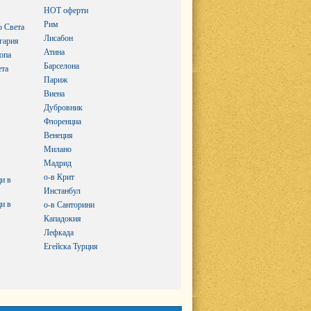
HOT оферти
Рим
о Света
Лисабон
гария
Атина
опа
Барселона
ета
Париж
Виена
Дубровник
Флоренциа
Венеция
Милано
Мадрид
о-в Крит
и в
Инстанбул
и в
о-в Санторини
Кападокия
Лефкада
Егейска Турция