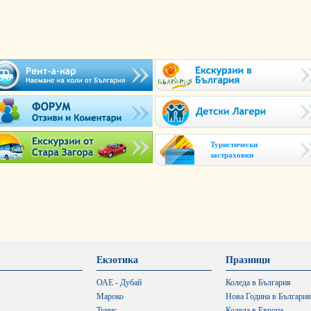
Туристически
застраховки
Екзотика
Празници
ОАЕ - Дубай
Коледа в България
Мароко
Нова Година в България
Тунис
Коледа в Европа