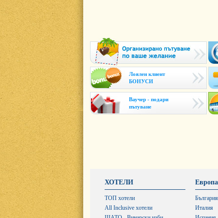
Лоялен клиент
БОНУСИ
Ваучер - подари
пътуване
ХОТЕЛИ
Европа
ТОП хотели
България
All Inclusive хотели
Италия
ШАТО - Винарски изби
Испания