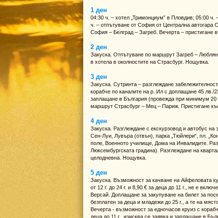
1 ден
04:30 ч. – хотел „Тримонциум” в Пловдив; 05:00 ч.
ч. – отпътуване от София от Централна автогара С
София – Белград – Загреб. Вечерта – пристигане в
2 ден
Закуска. Отпътуване по маршрут Загреб – Любляна
в хотела в околностите на Страсбург. Нощувка.
3 ден
Закуска. Сутринта – разглеждане забележителност
корабче по каналите на р. Ил с доплащане 45 лв./23
заплащане в България (провежда при минимум 20 уч
маршрут Страсбург – Мец – Париж. Пристигане къ
4 ден
Закуска. Разглеждане с екскурзовод и автобус на
Сен-Луи, Лувъра (отвън), парка „Тюйлери“, пл. „К
поле, Военното училище, Дома на Инвалидите. Раз
Люксембургската градина). Разглеждане на кварта
цeлодневна. Нощувка.
5 ден
Закуска. Възможност за качване на Айфеловата кул
от 12 г. до 24 г. и 8,90 € за деца до 11 г., не е 
Версай. Доплащане за закупуване на билет за посе
безплатен за деца и младежи до 25 г., а те на мяст
Вечерта - възможност за едночасов круиз с корабче
деца до 11 г., изисква се заявка и заплащане в Бъ