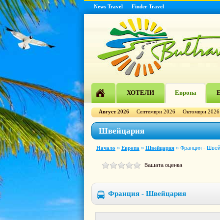
News Travel
Finder Travel
ХОТЕЛИ
Европа
Е
Август 2026
Септември 2026
Октомври 2026
Швейцария
Начало
»
Европа
»
Швейцария
»
Франция - Шве
Вашата оценка
Франция - Швейцария