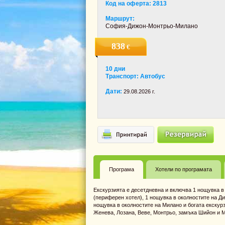
Код на оферта: 2813
Маршрут:
София-Дижон-Монтрьо-Милано
838
€
10 дни
Транспорт: Автобус
Дати:
29.08.2026 г.
Програма
Хотели по програмата
Екскурзията е десетдневна и включва 1 нощувка в
(периферен хотел), 1 нощувка в околностите на Д
нощувка в околностите на Милано и богата екскур
Женева, Лозана, Веве, Монтрьо, замъка Шийон и Ми