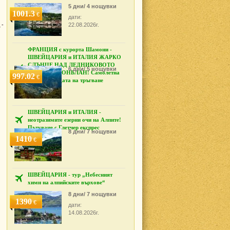
5 дни/ 4 нощувки
1001.3
€
дати:
 -
22.08.2026г.
ФРАНЦИЯ с курорта Шамони -
ШВЕЙЦАРИЯ и ИТАЛИЯ ЖАРКО
СЛЪНЦЕ НАД ЛЕДНИКОВОТО
6 дни/ 5 нощувки
МОРЕ НА МОНБЛАН! Самолетна
997.02
€
екскурзия с дата на тръгване
14.07.2026 г.
ШВЕЙЦАРИЯ и ИТАЛИЯ -
неотразимите езерни очи на Алпите!
Пътуване с Глетчер експрес
8 дни/ 7 нощувки
1410
€
ШВЕЙЦАРИЯ - тур „Небесният
химн на алпийските върхове“
8 дни/ 7 нощувки
1390
€
дати:
14.08.2026г.