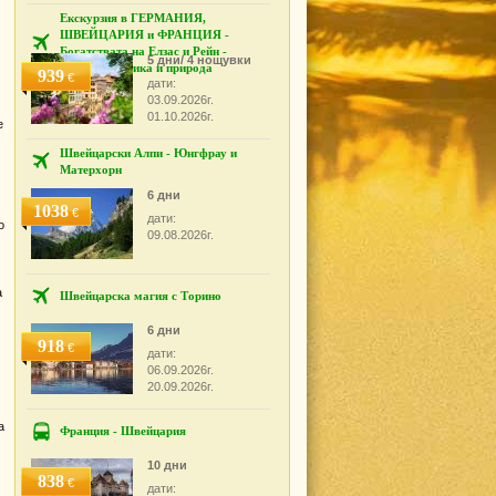
Екскурзия в ГЕРМАНИЯ,
ШВЕЙЦАРИЯ и ФРАНЦИЯ -
Богатствата на Елзас и Рейн -
5 дни/ 4 нощувки
ренесанс, готика и природа
939
€
дати:
03.09.2026г.
01.10.2026г.
е
Швейцарски Алпи - Юнгфрау и
Матерхорн
6 дни
1038
€
дати:
о
09.08.2026г.
а
Швейцарска магия с Торино
6 дни
918
€
дати:
06.09.2026г.
20.09.2026г.
а
Франция - Швейцария
10 дни
838
€
дати: