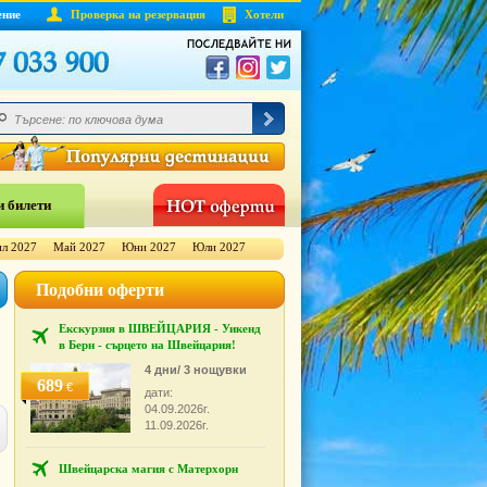
ение
Проверка на резервация
Хотели
 билети
л 2027
Май 2027
Юни 2027
Юли 2027
Подобни оферти
Екскурзия в ШВЕЙЦАРИЯ - Уикенд
в Берн - сърцето на Швейцария!
4 дни/ 3 нощувки
689
€
дати:
04.09.2026г.
11.09.2026г.
Швейцарска магия с Матерхорн