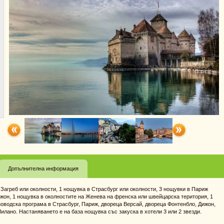
Допълнителна информация
 Загреб или околности, 1 нощувка в Страсбург или околности, 3 нощувки в Париж
ижон, 1 нощувка в околностите на Женева на френска или швейцарска територия, 1
зоводска програма в Страсбург, Париж, двореца Версай, двореца Фонтенбло, Дижон,
лано. Настаняването е на база нощувка със закуска в хотели 3 или 2 звезди.