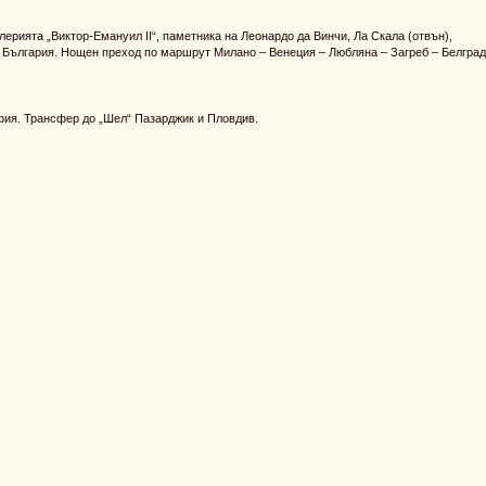
лерията „Виктор-Емануил II“, паметника на Леонардо да Винчи, Ла Скала (отвън),
а България. Нощен преход по маршрут Милано – Венеция – Любляна – Загреб – Белград
фия. Трансфер до „Шел“ Пазарджик и Пловдив.