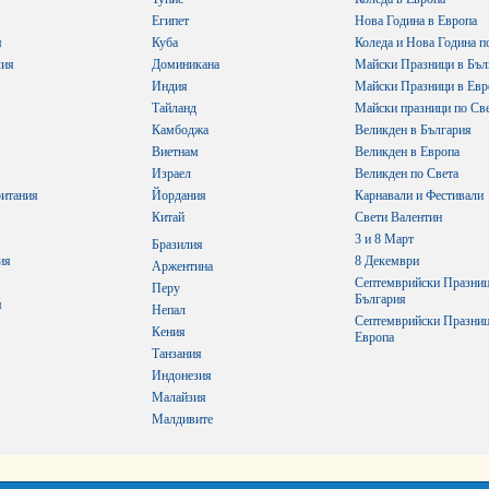
Египет
Нова Година в Европа
я
Куба
Коледа и Нова Година п
лия
Доминикана
Майски Празници в Бъл
Индия
Майски Празници в Евр
Тайланд
Майски празници по Св
Камбоджа
Великден в България
Виетнам
Великден в Европа
Израел
Великден по Света
итания
Йордания
Карнавали и Фестивали
Китай
Свети Валентин
3 и 8 Март
Бразилия
ия
8 Декември
Аржентина
Септемврийски Празниц
Перу
България
я
Непал
Септемврийски Празниц
Кения
Европа
Танзания
Индонезия
Малайзия
Малдивите