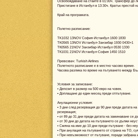
Освобождаване на стаите в 01:00ч. Трансфер до л
Пристигане в Истанбул в 13:30ч. Кратък престой н
Край на програмата.
Полетно разписание:
TK1032 13NOV София-Истанбул 1600 1830
TK0565 13NOV Истанбул-Занзибар 1930 0430+1
ТК0565 21NOV Занзибар-Истанбул 0530 1330
ТК1031 21NOV Истанбул-София 1450 1510
Превозвач: Turkish Airlines
Полетното разписание е в местно часово време.
Часова разлика по време на пътуването между Бълг
Условия за записване:
• Депозит в размер на 500 евро на човек.
• Доплащане до един месец преди отпътуване.
Анулационни условия:
• 3 дни след резервация до 90 дни преди датата 
резервация;
• от 89 до 31 дни преди датата на заминаване се
• от 30 дни до датата на пътуването се дължи не
• Смяна на име до 10 дни преди пътуване - без неу
• При анулация на пътуването от страна на ТО, су
• При невъзможност от пътуване, поради забрана 