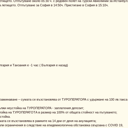
етището. Отпътуване около 05:30 ч. с редовен полет на Турски Авиолинии за Истанбул
а летището. Отпътуване за София в 14:50ч. Пристигане в София в 15:10ч.
ария и Танзания е -1 час ( България е назад)
на заминаване – сумата се възстановява от ТУРОПЕРАТОРА с удържане на 100 лв.такса
 дължи неустойка на ТУРОПЕРАТОРА - заплатения депозит;
устойка на ТУРОПЕРАТОТА в размер на 100% от общата стойност на пътуването;
стойка.
мата се възстановява в рамките на 14 дни от деня на анулацията;
или ограничения в следствие на епидемиологична обстановка свързана с COVID 19,