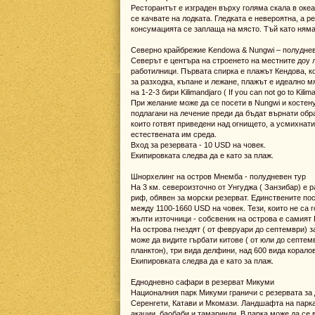
Ресторантът е изграден върху голяма скала в океа
се качвате на лодката. Гледката е невероятна, а 
консумацията се заплаща на място. Тъй като няма 
Северно крайбрежие Kendowa & Nungwi – полуднев
Северът е центъра на строенето на местните доу 
работилници. Първата спирка е плажът Кендова, ко
за разходка, къпане и лежане, плажът е идеално м
на 1-2-3 бири Kilimandjaro ( If you can not go to Kilima
При желание може да се посети в Nungwi и костену
подлагани на лечение преди да бъдат върнати обр
които готвят приведени над огнището, а усмихнати
естествената им среда.
Вход за резервата - 10 USD на човек.
Екипировката следва да е като за плаж.
Шнорхелинг на остров Мнемба - полудневен тур
На 3 км. североизточно от Унгуджа ( Занзибар) е 
риф, обявен за морски резерват. Единствените пос
между 1100-1660 USD на човек. Тези, които не са г
жълти източници - собсвеник на острова е самият 
На острова гнездят ( от февруари до септември) 
може да видите гърбати китове ( от юли до септемв
планктон), три вида делфини, над 600 вида корало
Екипировката следва да е като за плаж.
Еднодневно сафари в резерват Микуми
Националния парк Микуми граничи с резервата за д
Серенгети, Катави и Мкомази. Ландшафта на парка
акации, баобаби и тамаринди. В парка може да се 