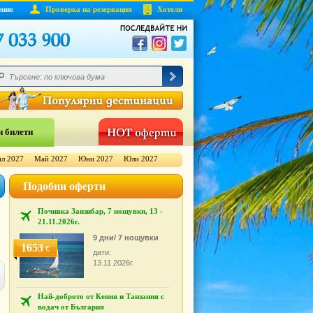
ение
Проверка на резервация
Хотели
 билети
л 2027
Май 2027
Юни 2027
Юли 2027
Подобни оферти
Почивка Занзибар, 7 нощувки, 13 -
21.11.2026г.
9 дни/ 7 нощувки
1653
€
дати:
13.11.2026г.
Най-доброто от Кения и Танзания с
водач от България