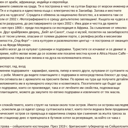
лен от араби, африканци, индийци и европейци.
– важните символи на града. Тя е построена в чест на султан Баргаш от морски инженер и
Тя е и първата и единствена къща с електричество в Занзибар. Затова и местните
щата на чудесата”. Сградата е обявена за национално богатство, а в момента там се
ли от 2002 г. /Фотографирането е срещу допълнтелно заплащане/. Къщата на чудеса е
сти разрушена, до реставрирането си през 2002 г. Има дори и честта да приюти
 нея през 1866 г. преди последната си експедиция в Африка. За съжаление от няколко
ън. Друг крайбрежен дворец, „Бейт ал-Сахел“, също е музей, посветен на занзибарското
 от тесни улички, опасани от големи дървени порти, с релефна резба и месингови
крепостта „Олд Форт“ – сега културен и развлекателен център – е построена от оманцит
та на Фреди Меркюри.
 който могат да се купуват сувенири и подправки. Туристите се изчакват и се движат в
време, който желае може да се освежи или похапне местна кухня в Africa House Caffe -
рекрасна гледка към океана и на духа на колониалната епоха.
нспорт, гид, вход
менем подправките - карамфил, канела, пипер и много други, купувани от султаните н
 с роби. Можете да видите плантациите с подправки в непосредствена близост до град
ити сетивата ви с ароматите на пресните билки. По време на тура ще получите детайл
приложенията им в кулинарното изкуство и козметиката. Посетителите ще бъдат ще
 подправки, които се произвеждат, така и от лечбните им свойства, подпомагащи
плантациите, можете да закупите по-евтино подправки и извличните от тях масла.
и спокойствието, които струят на талази около този остров. Името си острова наследя
, осмелили да се вдигат срещу султанската власт, които почти веднага били продавани
рническият остров се превръща в карантинна спирка при съмнения за жълта треска за
я стационар днес е превърната в бутиков хотел за резервация, за който се чака с
трова – сейшелските костенурки. През 1919 г. британският губернатор на Сейшелскит