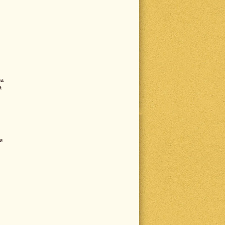
на
а
и