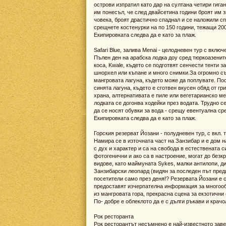
острови изпратил като дар на султана четири гига
им понесъл, че след двайсетина години броят им 
човека, броят драстично спаднал и се наложили с
срещнете костенурки на по 150 години, тежащи 200 
Екипировката следва да е като за плаж.
Safari Blue, залива Menai - целодневен тур с включ
Пълен ден на арабска лодка доу сред тюркоазените
коса, Kwale, където се подготвят сенчести тенти 
шнорхел или къпане и много снимки.За огромно съ
мангровата лагуна, където може да поплувате. Пос
синята лагуна, където е сготвен вкусен обяд от гр
храна, алтернативата е пиле или вегетарианско ме
лодката се догонва ходейки през водата. Трудно се
да се носят обувки за вода - срещу евентуална ср
Екипировката следва да е като за плаж.
Горския резерват Йозани - полудневен тур, с вкл. т
Намира се в източната част на Занзибар и е дом 
с дух и характер и са на свобода в естествената 
фотогенични и ако са в настроение, могат до безкр
видове, като маймуната Sykes, малки антилопи, ди
Занзибарски леопард (видян за последен път преди
посетители само през деня!? Резервата Йозани е с
предоставят изчерпателна информация за многооб
из мангровата гора, прекрасна сцена за екзотични
По- добре е облеклото да е с дълги ръкави и крачо
Рок ресторанта
Рок ресторантът несъмнено е най-известното заве