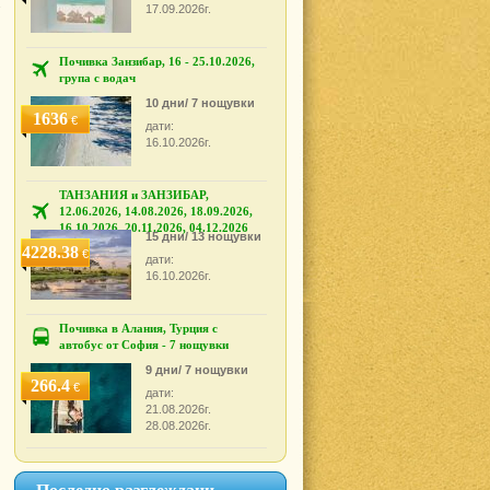
.
17.09.2026г.
Почивка Занзибар, 16 - 25.10.2026,
група с водач
10 дни/ 7 нощувки
1636
€
дати:
16.10.2026г.
ТАНЗАНИЯ и ЗАНЗИБАР,
12.06.2026, 14.08.2026, 18.09.2026,
16.10.2026, 20.11.2026, 04.12.2026
15 дни/ 13 нощувки
4228.38
€
дати:
16.10.2026г.
Почивка в Алания, Турция с
автобус от София - 7 нощувки
9 дни/ 7 нощувки
266.4
€
дати:
21.08.2026г.
28.08.2026г.