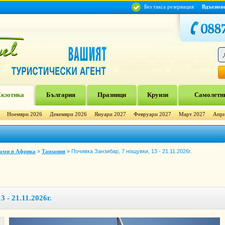
Без такса резервация
Вдъхнов
кзотика
България
Празници
Круизи
Самолетни
Ноември 2026
Декември 2026
Януари 2027
Февруари 2027
Март 2027
Апри
рами в Африка
»
Танзания
»
Почивка Занзибар, 7 нощувки, 13 - 21.11.2026г.
 - 21.11.2026г.