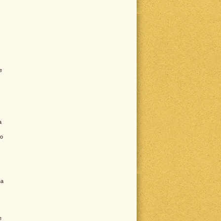
е
а
но
ва
е