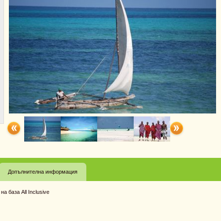
Допълнителна информация
а база All Inclusive