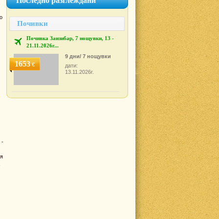
Последно разглеждани
о
Почивки
Почивка Занзибар, 7 нощувки, 13 -
21.11.2026г...
9 дни/ 7 нощувки
1653
€
дати:
13.11.2026г.
 -
ия
,