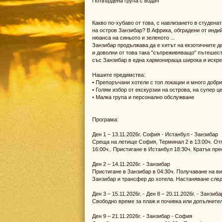
Потвърдена група с водач
Какво по-хубаво от това, с навлизането в студенат
на остров Занзибар? В Африка, обградени от инди
нюанса на синьото и зеленото ...
Занзибар продължава да е хитът на екзотичните де
и доволни от това така "съпреживяващо" пътешест
със Занзибар в една хармонираща широка и искре
Нашите предимства:
• Препоръчани хотели с топ локации и много добри
• Голям избор от екскурзии на острова, на супер 
• Малка група и персонално обслужване
Програма:
Ден 1 – 13.11.2026г. София - Истанбул - Занзибар
Среща на летище София, Терминал 2 в 13:00ч. Отпъ
16:00ч.. Пристигане в Истанбул 18:30ч. Кратък пр
Ден 2 – 14.11.2026г. - Занзибар
Пристигане в Занзибар в 04:30ч. Получаване на в
Занзибар и трансфер до хотела. Настаняване след
Ден 3 – 15.11.2026г. - Ден 8 – 20.11.2026г. - Занзиба
Свободно време за плаж и почивка или допълнител
Ден 9 – 21.11.2026г. - Занзибар - София