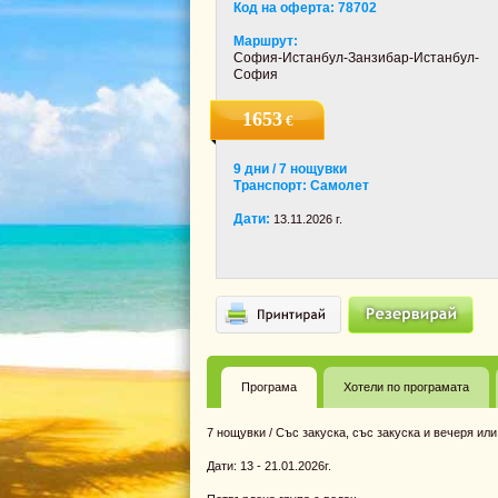
Код на оферта: 78702
Маршрут:
София-Истанбул-Занзибар-Истанбул-
София
1653
€
9 дни / 7 нощувки
Транспорт: Самолет
Дати:
13.11.2026 г.
Програма
Хотели по програмата
7 нощувки / Със закуска, със закуска и вечеря или н
Дати: 13 - 21.01.2026г.