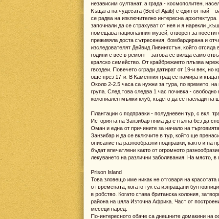
независим султанат, а града - космополитен, насе
Къщата на чудесата (Beit el-Ajaib) е един от най 
се радва на изключително интересна архитектура. 
започнали да се страхуват от нея и я нарекли „къ
помещава националния музей, отворен за посетите
преживяла доста сътресения, бомбардирана и отча
изследователят Дейвид Ливингстън, който отсяда в
години е все в ремонт - затова се вижда само отв
кралско семейство. От крайбрежието плъзва мрежа
гвоздеи. Повечето сгради датират от 19-и век, но 
още през 17-и. В Каменния град се намира и къща
Около 2-2.5 часа са нужни за тура, по времето, на
група. След това следва 1 час почивка - свободно 
колониален мъжки клуб, където да се наслади на ш
Плантации с подправки - полудневен тур, с вкл. тра
Историята на Занзибар няма да е пълна без да спо
Оман и една от причините за начало на търговията
Занзибар и да се включите в тур, който ще пренас
описание на разнообразни подправки, както и на 
бъдат впечатлени както от огромното разнообразие
лекуването на различни заболявания. На място, в 
Prison Island
Това зловещо име никак не отговаря на красотата 
от времената, когато тук са изпращани бунтовници
в робство. Когато става британска колония, затво
района на цяла Източна Африка. Част от построени
месеци наред.
По-интересното обаче са днешните домакини на ос