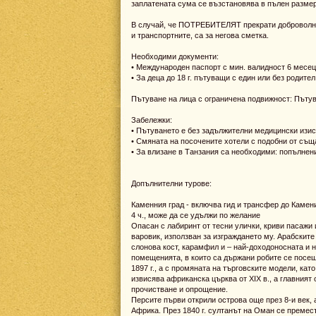
заплатената сума се възстановява в пълен размер 
В случай, че ПОТРЕБИТЕЛЯТ прекрати доброволно 
и транспортните, са за негова сметка.
Необходими документи:
• Международен паспорт с мин. валидност 6 месец
• За деца до 18 г. пътуващи с един или без родите
Пътуване на лица с ограничена подвижност: Пътув
Забележки:
• Пътуването е без задължителни медицински изис
• Смяната на посочените хотели с подобни от съща
• За влизане в Танзания са необходими: попълнени
Допълнителни турове:
Каменния град - включва гид и трансфер до Камен
4 ч., може да се удължи по желание
Опасан с лабиринт от тесни улички, криви пасажи
варовик, използван за изграждането му. Арабските 
слонова кост, карамфил и – най-доходоносната и н
помещенията, в които са държани робите се посе
1897 г., а с промяната на търговските модели, кат
извисява африканска църква от ХІХ в., а главният 
прочистване и опрощение.
Персите първи открили острова още през 8-и век, 
Африка. През 1840 г. султанът на Оман се премести