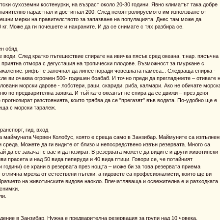
нтски сухоземни костенурки, на възраст около 20-30 години. Явно климатът така добре
значително нарастнал и достигнал 200. След неконтролируемото им използване от
пешни мерки на правителството за запазване на популацията. Днес там може да
кг. Може да ги почешете и нахраните. И да се снимате с тях разбира се.
ен обяд
 води. След кратко пътешествие спирате на ивичка пясък сред океана, т.нар. пясъчна
за приятна отмора с дегустация на тропически плодове. Възможност за гмуркане с
жаление. рифът е започнал да линее поради човешката намеса... Следваща спирка -
ле ви очаква огромен 500- годишен боабаб. И точно преди да прегладнеете – отивате 
иловани морски дарове - лобстери, раци, скариди, риба, калмари. Ако не обичате морск
ню по предварителна заявка. И тъй като океанът не спира да се движи – през деня
 прогнозират разстоянията, които трябва да се "прегазят" във водата. По-удобно ще е
еща с морски таралеж.
ранспорт, гид, вход
на маймуната Червен Колобус, която е среща само в Занзибар. Маймуните са изпълнен
си среда. Можете да ги видите от близо и непосредствено извън резервата. Много са
ай да се закачат с вас и да позират. В резервата можете да видите и други животински
ви прасета и над 50 вида пеперуди и 40 вида птици. Говори се, че потайният
 години) се храни в резервата през нощта – може би за това резервата приема
 отлична мрежа от естествени пътеки, а гидовете са професионалисти, които ще ви
разието на животинските видове наокло. Впечатляваща и освежителна е и разходката
 снимки.
ли.
дение в Занзибар. Нужна е предварителна резервация за групи над 10 човека.