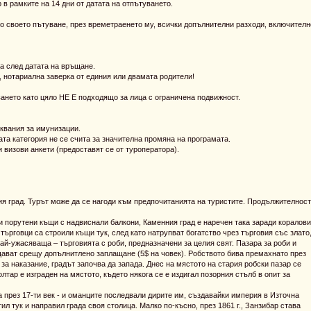
в рамките на 14 дни от датата на отпътуването.
своето пътуване, през времетраенето му, всички допълнителни разходи, включителн
а след датата на връщане.
л, нотариална заверка от единия или двамата родители!
ането като цяло НЕ Е подходящо за лица с ограничена подвижност.
квания за имунизации.
та категория не се счита за значителна промяна на програмата.
 визови анкети (предоставят се от туроператора).
ия град. Турът може да се нагоди към предпочитанията на туристите. Продължителност
 и порутени къщи с надвиснали балкони, Каменния град е наречен така заради коралов
търговци са строили къщи тук, след като натрупват богатство чрез търговия със злато
ай-ужасяваща – търговията с роби, предназначени за целия свят. Пазара за роби и
щават срещу допълнитлено заплащане (5$ на човек). Робството бива премахнато през
о за наказание, градът започва да запада. Днес на мястото на стария робски пазар се
олтар е изграден на мястото, където някога се е издигал позорния стълб в опит за
а през 17-ти век - и оманците последвали дирите им, създавайки империя в Източна
л тук и направил града своя столица. Малко по-късно, през 1861 г., Занзибар става