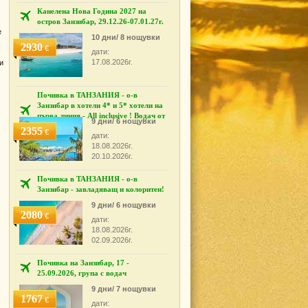
Канелена Нова Година 2027 на
остров Занзибар, 29.12.26-07.01.27г.
е
10 дни/ 8 нощувки
2930
€
дати:
17.08.2026г.
и
Почивка в ТАНЗАНИЯ - о-в
Занзибар в хотели 4* и 5* хотели на
първа линия - All inclusive ! Водач от
9 дни/ 6 нощувки
България!
2355
€
дати:
18.08.2026г.
20.10.2026г.
Почивка в ТАНЗАНИЯ - о-в
Занзибар - завладяващ и колоритен!
9 дни/ 6 нощувки
2080
€
дати:
18.08.2026г.
02.09.2026г.
Почивка на Занзибар, 17 -
25.09.2026, група с водач
9 дни/ 7 нощувки
1767
€
дати: