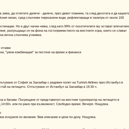
а зима, да отлетите далече - далече, през девет планини, та след десетата и да кацнет
йския океан, сред слънчеви тюркоазени води, рефлектиращи в палитра от около 100
стинации. Но и друг начин няма, след като 99% от посетителите му остават впечатлен
вие, разгръщащо се на фона на гостоприемството на местните хора, които се сливат
на вечна слънчева усмивка.
 отзиви
цени, "умни комбинации" за пестене на време и финанси
туване от София за Занзибар с редовен полет на Turkish Airlines през Истанбул в
естой на летището. Отпътуване от Истанбул за Занзибар в 19:30 ч.
иза и багажи. Посрещане от представител на местния туроператор на летището в
 14:00ч. или по-рано при възможност. Свободно време. Вечеря. Нощувка.
р
на ескуризя по желание. Виж описание и цени по-долу. Нощувка.