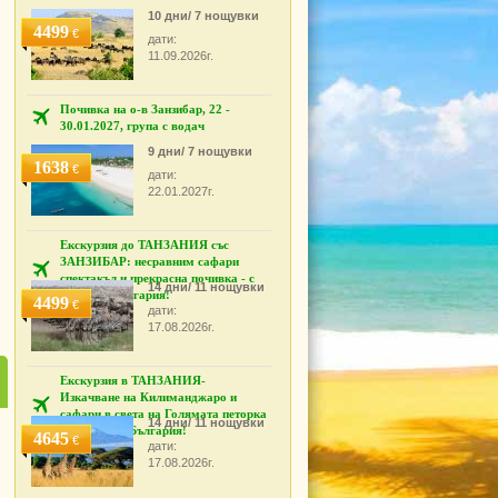
10 дни/ 7 нощувки
4499
€
дати:
11.09.2026г.
Почивка на о-в Занзибар, 22 -
30.01.2027, група с водач
9 дни/ 7 нощувки
1638
€
дати:
22.01.2027г.
Екскурзия до ТАНЗАНИЯ със
ЗАНЗИБАР: несравним сафари
спектакъл и прекрасна почивка - с
14 дни/ 11 нощувки
водач от България!
4499
€
дати:
17.08.2026г.
Екскурзия в ТАНЗАНИЯ-
Изкачване на Килиманджаро и
сафари в света на Голямата петорка
14 дни/ 11 нощувки
- с водач от България!
4645
€
дати:
17.08.2026г.