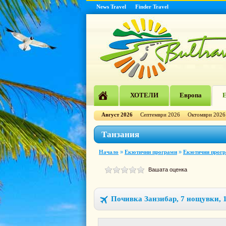
News Travel
Finder Travel
ХОТЕЛИ
Европа
Е
Август 2026
Септември 2026
Октомври 2026
Танзания
Начало
»
Екзотични програми
»
Екзотични прог
Вашата оценка
Почивка Занзибар, 7 нощувки, 13