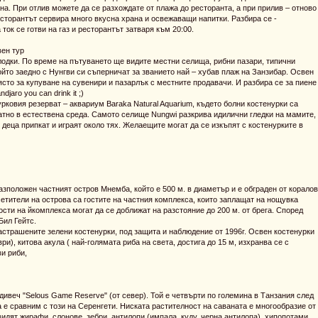
на. При отлив можете да се разхождате от плажа до ресторанта, а при прилив – отново
ресторантът сервира много вкусна храна и освежаващи напитки. Разбира се -
ток се готви на газ и ресторантът затваря към 20:00.
ен тур
лодки. По време на пътуването ще видите местни селища, рибни пазари, типични
йто заедно с Нунгви си съперничат за званието най – хубав плаж на Занзибар. Освен
ясто за купуване на сувенири и пазарлък с местните продавачи. И разбира се за пиене
ndjaro you can drink it ;)
рковия резерват – аквариум Baraka Natural Aquarium, където болни костенурки са
атно в естествена среда. Самото селище Nungwi разкрива идилични гледки на мамите,
 деца припкат и играят около тях. Желаещите могат да се изкъпят с костенурките в
разположен частният остров Мнемба, който е 500 м. в диаметър и е обграден от коралов
етители на острова са гостите на частния комплекса, които заплащат на нощувка
ости на йкомплекса могат да се доближат на разстояние до 200 м. от брега. Според
Бил Гейтс.
застрашените зелени костенурки, под защита и наблюдение от 1996г. Освен костенурки
ри), китова акула ( най-голямата риба на света, достига до 15 м, изхранва се с
ви риби,
ивеч "Selous Game Reserve" (от север). Той е четвърти по големина в Танзания след
 е сравним с този на Серенгети. Ниската растителност на саваната е многообразие от
видят жирафи, слонове, зебри, антилопи (импала, куду, черна антилопа), хипопотами,