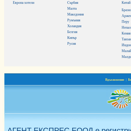
Европа хотели
Сърбия
Китай
Малта
Брази
Македония
Аржен
Румъния
Перу
Холандия
Непал
Белгия
Кения
Кипър
Танза
Русия
Индон
Малай
Малди
Вдъхновение
|
Б
АГЕНТ ЕКСПРЕС ЕООД е регистрир