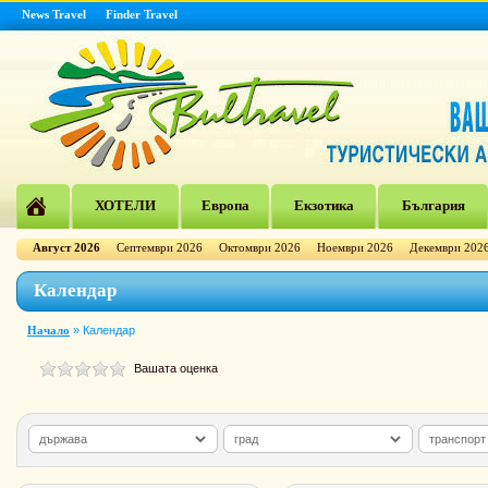
News Travel
Finder Travel
ХОТЕЛИ
Европа
Екзотика
България
Август 2026
Септември 2026
Октомври 2026
Ноември 2026
Декември 202
Календар
Начало
»
Календар
Вашата оценка