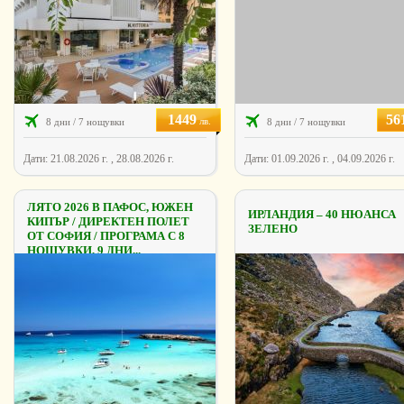
1449
56
лв.
8 дни / 7 нощувки
8 дни / 7 нощувки
Дати: 21.08.2026 г. , 28.08.2026 г.
Дати: 01.09.2026 г. , 04.09.2026 г.
ЛЯТО 2026 В ПАФОС, ЮЖЕН
ИРЛАНДИЯ – 40 НЮАНСА
КИПЪР / ДИРЕКТЕН ПОЛЕТ
ЗЕЛЕНО
ОТ СОФИЯ / ПРОГРАМА С 8
НОЩУВКИ, 9 ДНИ...