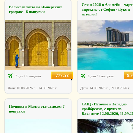
Сезон 2026 в Аламейн – чарт
Великолепието на Имперските
директно от София - Лукс и
градове - 6 нощувки
история!
777.5
95
€
7 дни / 6 нощувки
8 дни / 7 нощувки
Дати: 10.08.2026 г. , 14.08.2026 г.
Дати: 14.08.2026 г. , 21.08.2026 г.
САЩ - Източно и Западно
Почивка в Малта със самолет 7
крайбрежиe, с круиз по
нощувки
Бахамите 12.06.2026, 11.09.2