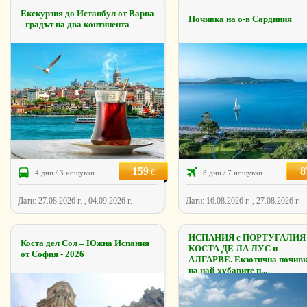
Екскурзия до Истанбул от Варна
Почивка на о-в Сардиния
- градът на два континента
159
8
€
4 дни / 3 нощувки
8 дни / 7 нощувки
Дати: 27.08.2026 г. , 04.09.2026 г.
Дати: 16.08.2026 г. , 27.08.2026 г.
ИСПАНИЯ с ПОРТУГАЛИЯ 
Коста дел Сол – Южна Испания
КОCТА ДЕ ЛА ЛУС и
от София - 2026
АЛГАРВЕ. Екзотична почив
на най-хубавите п...