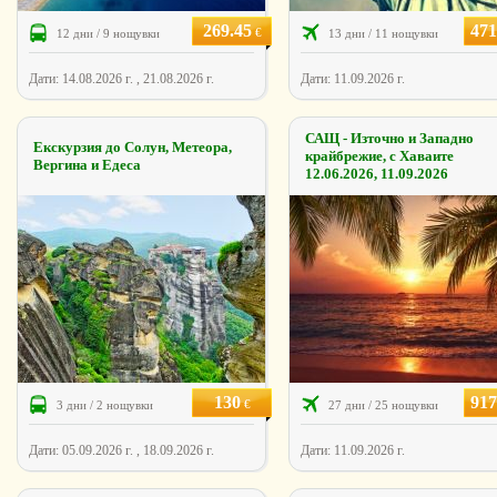
269.45
471
€
12 дни / 9 нощувки
13 дни / 11 нощувки
Дати: 14.08.2026 г. , 21.08.2026 г.
Дати: 11.09.2026 г.
САЩ - Източно и Западно
Екскурзия до Солун, Метеора,
крайбрежиe, с Хаваите
Вергина и Едеса
12.06.2026, 11.09.2026
130
917
€
3 дни / 2 нощувки
27 дни / 25 нощувки
Дати: 05.09.2026 г. , 18.09.2026 г.
Дати: 11.09.2026 г.