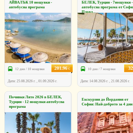
АЙВАЛЪК 10 нощувки -
БЕЛЕК, Турция - 7нощувки -
автобусна програма
автобусна програма от Софи
Пловд...
201.96
32
€
12 дни / 10 нощувки
10 дни / 7 нощувки
Дати: 25.08.2026 г. , 01.09.2026 г.
Дати: 14.08.2026 г. , 21.08.2026 г.
Почивки Лято 2026 в БЕЛЕК,
Екскурзия до Йордания от
Турция - 12 нощувки автобусна
София: Най-доброто за 4 дни
програма