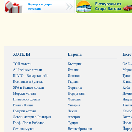
Ваучер - подари
пътуване
ХОТЕЛИ
Европа
Екзо
ТОП хотели
България
ОАЕ -
All Inclusive хотели
Италия
Маро
ШАТО - Винарски изби
Испания
Тунис
Къмпинги и Бунгала
Гърция
Египе
SPA и Балнео хотели
Хърватия
Куба
Морски хотели
Португалия
Домин
Планински хотели
Франция
Инди
Вили и Къщи
Унгария
Тайла
Градски хотели
Чехия
Камб
Детски лагери в България
Австрия
Виетн
Голф, Лов и Риболов
Турция
Израе
Селища музеи
Великобритания
Йорда