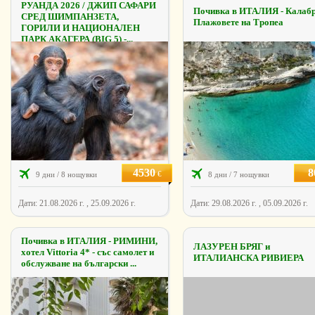
РУАНДА 2026 / ДЖИП САФАРИ
Почивка в ИТАЛИЯ - Калабр
СРЕД ШИМПАНЗЕТА,
Плажовете на Тропеа
ГОРИЛИ И НАЦИОНАЛЕН
ПАРК АКАГЕРА (BIG 5) -...
4530
8
€
9 дни / 8 нощувки
8 дни / 7 нощувки
Дати: 21.08.2026 г. , 25.09.2026 г.
Дати: 29.08.2026 г. , 05.09.2026 г.
Почивка в ИТАЛИЯ - РИМИНИ,
ЛАЗУРЕН БРЯГ и
хотел Vittoria 4* - със самолет и
ИТАЛИАНСКА РИВИЕРА
обслужване на български ...