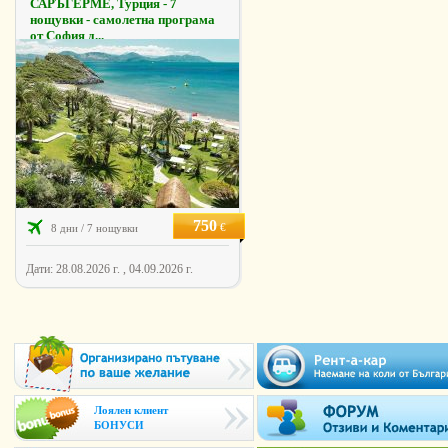
САРЪГЕРМЕ, Турция - 7
нощувки - самолетна програма
от София д...
750
€
8 дни / 7 нощувки
Дати: 28.08.2026 г. , 04.09.2026 г.
Лоялен клиент
БОНУСИ