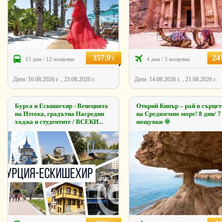
357.9
24
€
15 дни / 12 нощувки
4 дни / 3 нощувки
Дати: 16.08.2026 г. , 23.08.2026 г.
Дати: 14.08.2026 г. , 21.08.2026 г.
Бурса и Ескишехир - Венецията
Открий Кипър – рай в сърцет
на Изтока, градътна Насредин
на Средиземно море! 8 дни/ 7
ходжа и студентите / ВСЕКИ...
нощувки 🌞