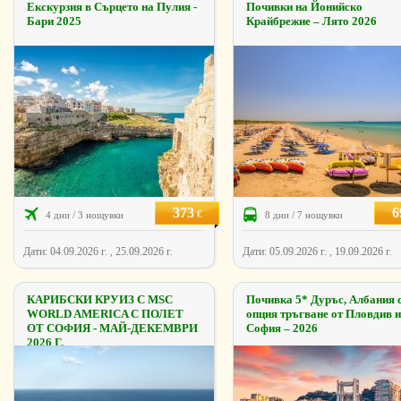
Екскурзия в Сърцето на Пулия -
Почивки на Йонийско
Бари 2025
Крайбрежие – Лято 2026
373
6
€
4 дни / 3 нощувки
8 дни / 7 нощувки
Дати: 04.09.2026 г. , 25.09.2026 г.
Дати: 05.09.2026 г. , 19.09.2026 г.
КАРИБСКИ КРУИЗ С MSC
Почивка 5* Дуръс, Албания 
WORLD AMERICA С ПОЛЕТ
опция тръгване от Пловдив и
ОТ СОФИЯ - МАЙ-ДЕКЕМВРИ
София – 2026
2026 Г.