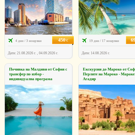
450
6
€
4 дни / 3 нощувки
19 дни / 17 нощувки
Дати: 21.08.2026 г. , 04.09.2026 г.
Дати: 14.08.2026 г.
Почивка на Малдиви от София с
Екскурзия до Мароко от Соф
трансфер по избор -
Перлите на Мароко - Марак
индивидуална програма
Агадир