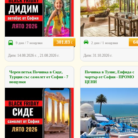
301.83
64
€
9 дни / 7 нощувки
2 дни / 1 нощувки
Дати: 14.08.2026 г. , 21.08.2026 г.
Дати: 31.10.2026 г.
Черен петък Почивка в Сиде,
Почивка в Тунис, Енфида с
Турция със самолет от София - 7
чартър от София - ПРОМО
нощувки
ЦЕНИ