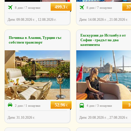
499.3
37
€
8 дни / 7 нощувки
8 дни / 7 нощувки
Дати: 09.08.2026 г. , 12.08.2026 г.
Дати: 14.08.2026 г. , 21.08.2026 г.
Екскурзия до Истанбул от
Почивка в Алания, Турция със
София - градът на два
собствен транспорт
континента
52.96
1
€
2 дни / 1 нощувки
4 дни / 3 нощувки
Дати: 31.10.2026 г.
Дати: 20.08.2026 г. , 27.08.2026 г.