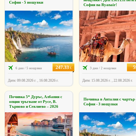
София - 5 нощувки
София на Ryanair!
247.33
5
€
6 дни / 5 нощувки
3 дни / 2 нощувки
Дати: 09.08.2026 г. , 16.08.2026 г.
Дати: 15.08.2026 г. , 22.08.2026 г.
Почивка 5* Дуръс, Албания с
Почивка в Анталия с чартър 
опция тръгване от Русе, В.
София - 3 нощувки
Търново и Севлиево – 2026