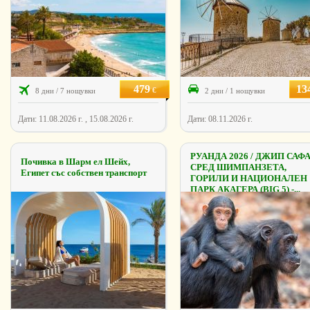
479
13
€
8 дни / 7 нощувки
2 дни / 1 нощувки
Дати: 11.08.2026 г. , 15.08.2026 г.
Дати: 08.11.2026 г.
РУАНДА 2026 / ДЖИП САФ
Почивка в Шарм ел Шейх,
СРЕД ШИМПАНЗЕТА,
Египет със собствен транспорт
ГОРИЛИ И НАЦИОНАЛЕН
ПАРК АКАГЕРА (BIG 5) -...