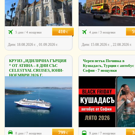
410
5
€
5 дни / 4 нощувки
4 дни / 3 нощувки
Дати: 18.08.2026 г. , 01.09.2026 г.
Дати: 15.08.2026 г. , 22.08.2026 г.
КРУИЗ „ИДИЛИЧНА ГЪРЦИЯ
Черен петък Почивка в
“ ОТ АТИНА – 8 ДНИ СЪС
Кушадасъ, Турция с автобус
CELESTYAL CRUISES, ЮНИ-
София - 7 нощувки
НОЕМВРИ 2026 Г.
799
3
€
8 дни / 7 нощувки
9 дни / 7 нощувки