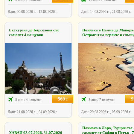
Дати: 09.08.2026 г. , 12.08.2026 г.
Дати: 14.08.2026 г. , 21.08.2026 г.
Екскурзия до Барселона със
Почивка в Палма де Майорка
самолет 4 нощувки
Островът на перлите и слънц
560
9
€
5 дни / 4 нощувки
8 дни / 7 нощувки
Дати: 21.08.2026 г. , 04.09.2026 г.
Дати: 29.08.2026 г. , 05.09.2026 г.
Почивка в Лара, Турция със
ХАВАИ 03.07.2026, 31.07.2026
самолет от София в Петък - 7