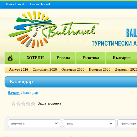
News Travel
Finder Travel
ХОТЕЛИ
Европа
Екзотика
България
Август 2026
Септември 2026
Октомври 2026
Ноември 2026
Декември 202
Календар
Начало
»
Календар
Вашата оценка