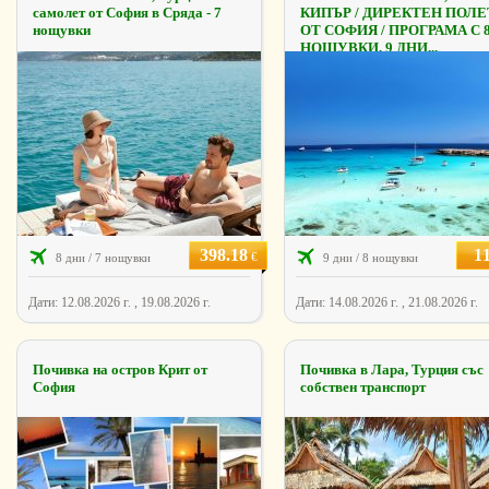
самолет от София в Сряда - 7
КИПЪР / ДИРЕКТЕН ПОЛЕ
нощувки
ОТ СОФИЯ / ПРОГРАМА С 
НОЩУВКИ, 9 ДНИ...
398.18
1
€
8 дни / 7 нощувки
9 дни / 8 нощувки
Дати: 12.08.2026 г. , 19.08.2026 г.
Дати: 14.08.2026 г. , 21.08.2026 г.
Почивка на остров Крит от
Почивка в Лара, Турция със
София
собствен транспорт