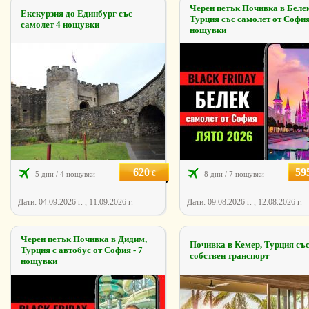
Черен петък Почивка в Белек
Екскурзия до Единбург със
Турция със самолет от София
самолет 4 нощувки
нощувки
620
59
€
5 дни / 4 нощувки
8 дни / 7 нощувки
Дати: 04.09.2026 г. , 11.09.2026 г.
Дати: 09.08.2026 г. , 12.08.2026 г.
Черен петък Почивка в Дидим,
Почивка в Кемер, Турция съ
Турция с автобус от София - 7
собствен транспорт
нощувки