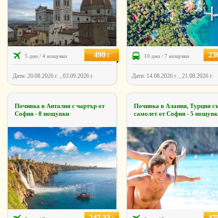
490
23
€
5 дни / 4 нощувки
10 дни / 7 нощувки
Дати: 20.08.2026 г. , 03.09.2026 г.
Дати: 14.08.2026 г. , 21.08.2026 г.
Почивка в Анталия с чартър от
Почивка в Алания, Турция с
София - 8 нощувки
самолет от София - 5 нощувк
247.33
47