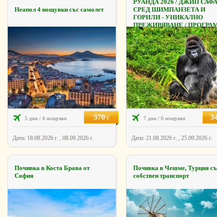
РУАНДА 2026 / ДЖИП САФ
Неапол 4 нощувки със самолет
СРЕД ШИМПАНЗЕТА И
ГОРИЛИ - УНИКАЛНО
ПРЕЖИВЯВАНЕ / ПРОГРА
...
370
3
€
5 дни / 4 нощувки
7 дни / 6 нощувки
Дати: 18.08.2026 г. , 08.09.2026 г.
Дати: 21.08.2026 г. , 25.09.2026 г.
Почивка в Коста Брава от
Почивка в Чешме, Турция съ
София
собствен транспорт