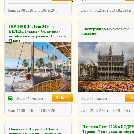
Дати: 22.08.2026 г. , 05.09.2026 г.
Дати: 14.08.2026 г. , 21.08.2026 г.
ПОЧИВКИ - Лято 2026 в
Екскурзия до Брюксел със
БЕЛЕК, Турция - 7нощувки -
самолет
автобусна програма от София и
Пловд...
326.2
4
€
10 дни / 7 нощувки
4 дни / 3 нощувки
Дати: 14.08.2026 г. , 21.08.2026 г.
Дати: 21.08.2026 г. , 06.09.2026 г.
Почивки Лято 2026 в БОДР
Почивка в Шарм Ел Шейх с
Турция - 7 нощувки автобус
чартър от София - 7 нощувки