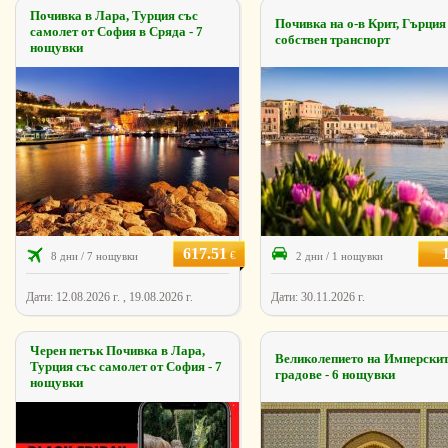
Почивка в Лара, Турция със
Почивка на о-в Крит, Гърция
самолет от София в Сряда - 7
собствен транспорт
нощувки
617.51
€
8 дни / 7 нощувки
2 дни / 1 нощувки
Дати: 12.08.2026 г. , 19.08.2026 г.
Дати: 30.11.2026 г.
Черен петък Почивка в Лара,
Великолепието на Имперски
Турция със самолет от София - 7
градове - 6 нощувки
нощувки