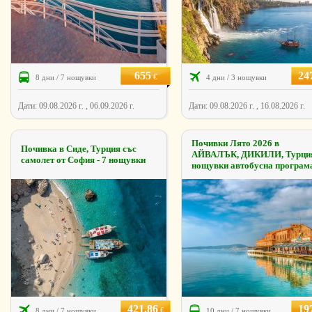
655
24
€
8 дни / 7 нощувки
4 дни / 3 нощувки
Дати: 09.08.2026 г. , 06.09.2026 г.
Дати: 09.08.2026 г. , 16.08.2026 г.
Почивки Лято 2026 в
Почивка в Сиде, Турция със
АЙВАЛЪК, ДИКИЛИ, Турция
самолет от София - 7 нощувки
нощувки автобусна програм
421.86
19
€
8 дни / 7 нощувки
10 дни / 7 нощувки