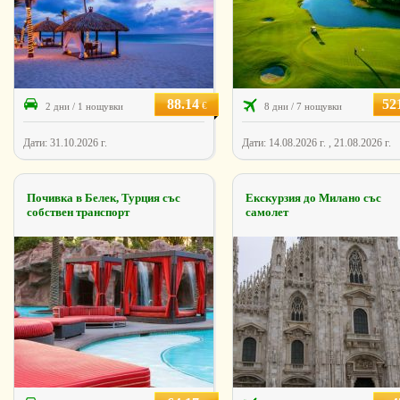
88.14
52
€
2 дни / 1 нощувки
8 дни / 7 нощувки
Дати: 31.10.2026 г.
Дати: 14.08.2026 г. , 21.08.2026 г.
Почивка в Белек, Турция със
Екскурзия до Милано със
собствен транспорт
самолет