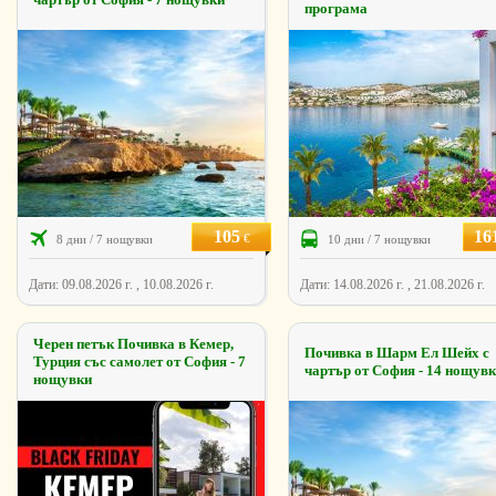
програма
105
16
€
8 дни / 7 нощувки
10 дни / 7 нощувки
Дати: 09.08.2026 г. , 10.08.2026 г.
Дати: 14.08.2026 г. , 21.08.2026 г.
Черен петък Почивка в Кемер,
Почивка в Шарм Ел Шейх с
Турция със самолет от София - 7
чартър от София - 14 нощув
нощувки