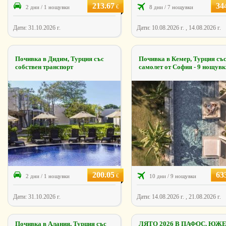
213.67
34
€
2 дни / 1 нощувки
8 дни / 7 нощувки
Дати: 31.10.2026 г.
Дати: 10.08.2026 г. , 14.08.2026 г.
Почивка в Дидим, Турция със
Почивка в Кемер, Турция съ
собствен транспорт
самолет от София - 9 нощувк
200.05
63
€
2 дни / 1 нощувки
10 дни / 9 нощувки
Дати: 31.10.2026 г.
Дати: 14.08.2026 г. , 21.08.2026 г.
Почивка в Алания, Турция със
ЛЯТО 2026 В ПАФОС, ЮЖ