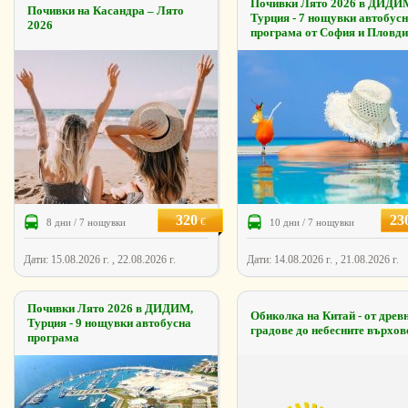
Почивки Лято 2026 в ДИДИ
Почивки на Касандра – Лято
Турция - 7 нощувки автобус
2026
програма от София и Пловд
320
23
€
8 дни / 7 нощувки
10 дни / 7 нощувки
Дати: 15.08.2026 г. , 22.08.2026 г.
Дати: 14.08.2026 г. , 21.08.2026 г.
Почивки Лято 2026 в ДИДИМ,
Обиколка на Китай - от древ
Турция - 9 нощувки автобусна
градове до небесните върхов
програма