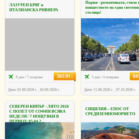
Париж - романтиката, стила 
ЛАЗУРЕН БРЯГ и
изяществото на една световн
ИТАЛИАНСКА РИВИЕРА
столица!
561.91
84
€
8 дни / 7 нощувки
5 дни / 4 нощувки
Дати: 01.09.2026 г. , 04.09.2026 г.
Дати: 11.08.2026 г. , 07.10.2026 г.
СЕВЕРЕН КИПЪР - ЛЯТО 2026
СИЦИЛИЯ – ЕПОС ОТ
С ПОЛЕТ ОТ СОФИЯ ВСЯКА
СРЕДИЗЕМНОМОРИЕТО
НЕДЕЛЯ / 7 НОЩУВКИ В
ПЕРИОД: 05.04.2...