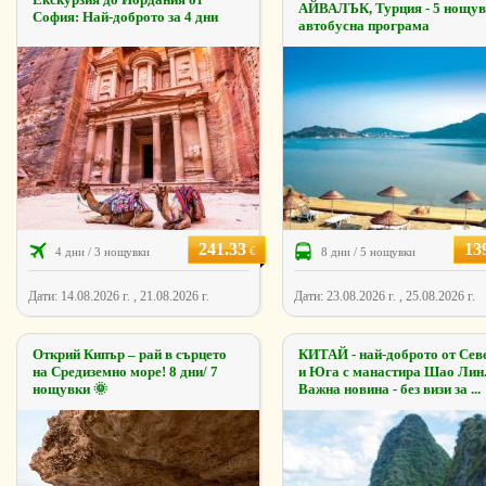
АЙВАЛЪК, Турция - 5 нощу
София: Най-доброто за 4 дни
автобусна програма
241.33
13
€
4 дни / 3 нощувки
8 дни / 5 нощувки
Дати: 14.08.2026 г. , 21.08.2026 г.
Дати: 23.08.2026 г. , 25.08.2026 г.
Открий Кипър – рай в сърцето
КИТАЙ - най-доброто от Сев
на Средиземно море! 8 дни/ 7
и Юга с манастира Шао Лин
нощувки 🌞
Важна новина - без визи за ...