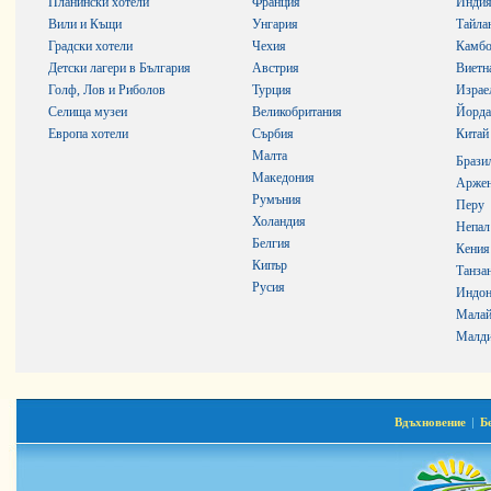
Планински хотели
Франция
Инди
Вили и Къщи
Унгария
Тайла
Градски хотели
Чехия
Камб
Детски лагери в България
Австрия
Виетн
Голф, Лов и Риболов
Турция
Израе
Селища музеи
Великобритания
Йорда
Европа хотели
Сърбия
Китай
Малта
Брази
Македония
Аржен
Румъния
Перу
Холандия
Непал
Белгия
Кения
Кипър
Танза
Русия
Индон
Малай
Малди
Вдъхновение
|
Б