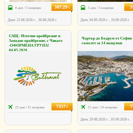
307.29
3
€
8 дни / 5 нощувки
5 дни / 3 нощувки
Дати: 23.08.2026 г. , 30.08.2026 г.
Дати: 04.09.2026 г. , 19.09.2026 г.
САЩ - Източно крайбрежиe и
Чартър до Бодрум от София 
Западно крайбрежие, с Чикаго
самолет за 14 нощувки
-ОФОРМЕНА ГРУПА!
04.05.2026
7357
7
€
23 дни / 21 нощувки
15 дни / 14 нощувки
Дати: 29.08.2026 г. , 05.09.2026 г.