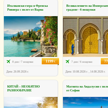
Италиански езера и Френска
Великолепието на Имперски
Ривиера с полет от Варна
градове - 6 нощувки
1199
77
€
8 дни / 7 нощувки
7 дни / 6 нощувки
Дати: 26.09.2026 г.
Дати: 10.08.2026 г. , 14.08.2026 г.
КИТАЙ – НЕОБЯТНО
Магията на Андалусия с пол
РАЗНООБРАЗИЕ
от София