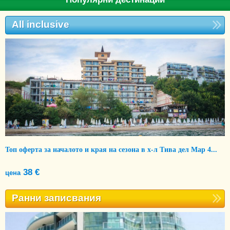
All inclusive
Топ оферта за началото и края на сезона в х-л Тива дел Мар 4...
38 €
цена
Ранни записвания