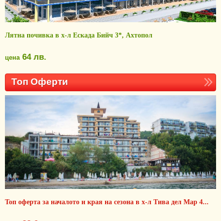
Лятна почивка в х-л Ескада Бийч 3*, Ахтопол
64 лв.
цена
Топ Оферти
Топ оферта за началото и края на сезона в х-л Тива дел Мар 4...